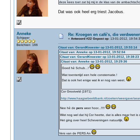
deze kees toet zat bij mij in de klas van de ambachtscho
Dat was ook heel erg triest Jacobus.
Anneke
Re: Kroegen en café's, die verdwene
Schipper
«
Antwoord #22 Gepost op:
13-01-2012, 19:54:3
Berichten: 166
Citaat van: GerardKnoester op 13-01-2012, 19:53:14
Citaat van: Anneke op 13-01-2012, 19:52:04
Citaat van: GerardKnoester op 13-01-2012, 19:38:23
Citaat van: Anneke op 13-01-2012, 19:29:36
Goed hè Schub...!
Wat toentertijd een hele consternatie.!
Dat is ook het enige wat ik er nog van weet.
Cor Grootveld (1971)
http://www.haagsebeeldbank.nl/zoeken/weergave/searc
Nee hè de
pers
weer hoor...!!!!
Wist nog wel dat hij Cor heette, dat is alles maar het is
Het ging over heel Scheveningen natuurlijk.
Vers van de PERS An