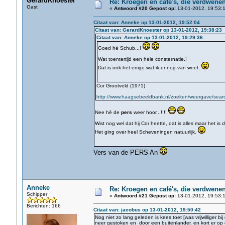
GerardKnoester
Re: Kroegen en café's, die verdwene
Gast
«
Antwoord #20 Gepost op:
13-01-2012, 19:53:1
Citaat van: Anneke op 13-01-2012, 19:52:04
Citaat van: GerardKnoester op 13-01-2012, 19:38:23
Citaat van: Anneke op 13-01-2012, 19:29:36
Goed hè Schub...!
Wat toentertijd een hele consternatie.!
Dat is ook het enige wat ik er nog van weet.
Cor Grootveld (1971)
http://www.haagsebeeldbank.nl/zoeken/weergave/search
Nee hè de
pers
weer hoor...!!!!
Wist nog wel dat hij Cor heette, dat is alles maar het is
Het ging over heel Scheveningen natuurlijk.
Vers van de PERS An
Anneke
Re: Kroegen en café's, die verdwene
Schipper
«
Antwoord #21 Gepost op:
13-01-2012, 19:53:1
Berichten: 166
Citaat van: jacobus op 13-01-2012, 19:50:42
Nog niet zo lang geleden is kees toet [was vrijwilliger bij 
neer gestoken en door een buitenlander, en kort er op 