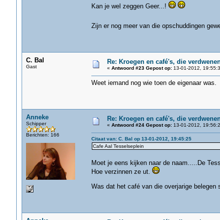
Kan je wel zeggen Geer...!
Zijn er nog meer van die opschuddingen gewe
C. Bal
Re: Kroegen en café's, die verdwene
Gast
«
Antwoord #23 Gepost op:
13-01-2012, 19:55:3
Weet iemand nog wie toen de eigenaar was.
Anneke
Re: Kroegen en café's, die verdwene
Schipper
«
Antwoord #24 Gepost op:
13-01-2012, 19:56:2
Berichten: 166
Citaat van: C. Bal op 13-01-2012, 19:45:25
Cafe Aal Tesselseplein
Moet je eens kijken naar de naam.....De Tesse
Hoe verzinnen ze ut.
Was dat het café van die overjarige belegen s