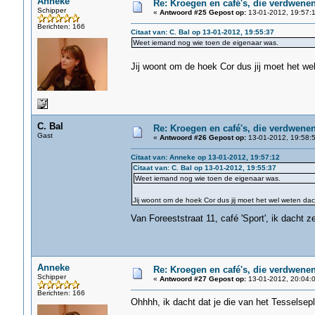
Anneke
Re: Kroegen en café's, die verdwene
Schipper
«
Antwoord #25 Gepost op:
13-01-2012, 19:57:1
Berichten: 166
Citaat van: C. Bal op 13-01-2012, 19:55:37
Weet iemand nog wie toen de eigenaar was.
Jij woont om de hoek Cor dus jij moet het we
C. Bal
Re: Kroegen en café's, die verdwene
Gast
«
Antwoord #26 Gepost op:
13-01-2012, 19:58:5
Citaat van: Anneke op 13-01-2012, 19:57:12
Citaat van: C. Bal op 13-01-2012, 19:55:37
Weet iemand nog wie toen de eigenaar was.
Jij woont om de hoek Cor dus jij moet het wel weten dach
Van Foreeststraat 11, café 'Sport', ik dacht z
Anneke
Re: Kroegen en café's, die verdwene
Schipper
«
Antwoord #27 Gepost op:
13-01-2012, 20:04:0
Berichten: 166
Ohhhh, ik dacht dat je die van het Tesselsep