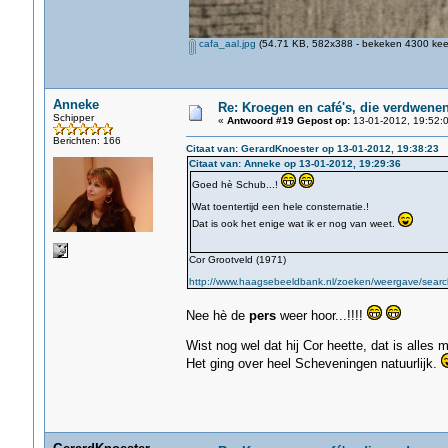
cafa_aal.jpg
(54.71 KB, 582x388 - bekeken 4300 keer
Anneke
Re: Kroegen en café's, die verdwene
Schipper
«
Antwoord #19 Gepost op:
13-01-2012, 19:52:0
Berichten: 166
Citaat van: GerardKnoester op 13-01-2012, 19:38:23
Citaat van: Anneke op 13-01-2012, 19:29:36
Goed hè Schub...!
Wat toentertijd een hele consternatie.!
Dat is ook het enige wat ik er nog van weet.
Cor Grootveld (1971)
http://www.haagsebeeldbank.nl/zoeken/weergave/search/
Nee hè de
pers
weer hoor...!!!!
Wist nog wel dat hij Cor heette, dat is alles 
Het ging over heel Scheveningen natuurlijk.