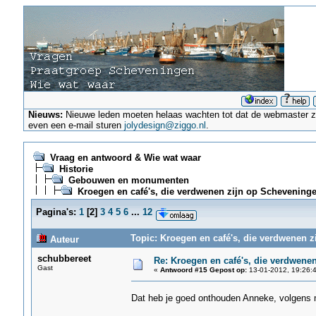
Nieuws:
Nieuwe leden moeten helaas wachten tot dat de webmaster ze a
even een e-mail sturen
jolydesign@ziggo.nl
.
Vraag en antwoord & Wie wat waar
Historie
Gebouwen en monumenten
Kroegen en café's, die verdwenen zijn op Scheveninge
Pagina's:
1
[
2
]
3
4
5
6
...
12
Topic: Kroegen en café's, die verdwenen z
Auteur
schubbereet
Re: Kroegen en café's, die verdwene
Gast
«
Antwoord #15 Gepost op:
13-01-2012, 19:26:4
Dat heb je goed onthouden Anneke, volgens m