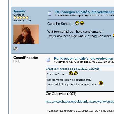
Anneke
Re: Kroegen en café's, die verdwene
Schipper
«
Antwoord #16 Gepost op:
13-01-2012, 19:29:3
Berichten: 166
Goed hè Schub...!
Wat toentertijd een hele consternatie.!
Dat is ook het enige wat ik er nog van weet.
GerardKnoester
Re: Kroegen en café's, die verdwenen
Gast
«
Antwoord #17 Gepost op:
13-01-2012, 19:38:2
Citaat van: Anneke op 13-01-2012, 19:29:36
Goed hè Schub...!
Wat toentertijd een hele consternatie.!
Dat is ook het enige wat ik er nog van weet.
Cor Grootveld (1971)
http://www.haagsebeeldbank.nl/zoeken/weergav
«
Laatste verandering: 13-01-2012, 19:43:27 door Gera