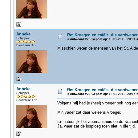
Anneke
Re: Kroegen en café's, die verdwene
Schipper
«
Antwoord #28 Gepost op:
13-01-2012, 20:04:4
Berichten: 166
Misschien weten de mensen van het St. Aldeg
Anneke
Re: Kroegen en café's, die verdwene
Schipper
«
Antwoord #29 Gepost op:
13-01-2012, 20:15:5
Berichten: 166
Volgens mij had je (heel) vroeger ook nog ee
M'n vader zat daar weleens vroeger.
En natuurlijk Het Zeemanshuis op de Kranenb
Ja, waar zat de losploeg toen niet in die tijd.