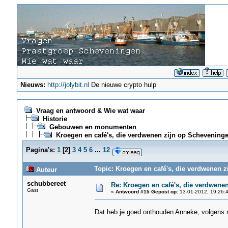
Nieuws:
http://jolybit.nl
De nieuwe crypto hulp
Vraag en antwoord & Wie wat waar
Historie
Gebouwen en monumenten
Kroegen en café's, die verdwenen zijn op Scheveninge
Pagina's:
1
[
2
]
3
4
5
6
...
12
Topic: Kroegen en café's, die verdwenen z
Auteur
schubbereet
Re: Kroegen en café's, die verdwene
Gast
«
Antwoord #15 Gepost op:
13-01-2012, 19:26:4
Dat heb je goed onthouden Anneke, volgens m