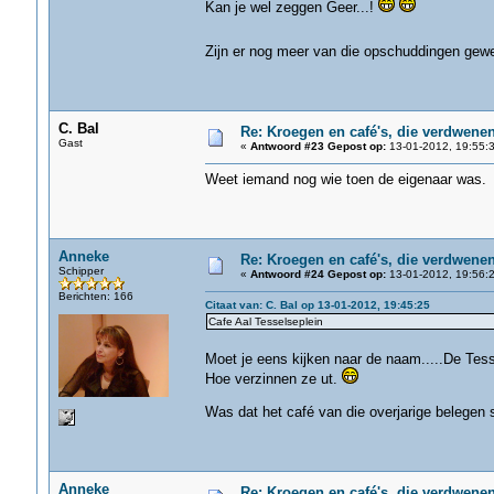
Kan je wel zeggen Geer...!
Zijn er nog meer van die opschuddingen gewe
C. Bal
Re: Kroegen en café's, die verdwene
Gast
«
Antwoord #23 Gepost op:
13-01-2012, 19:55:3
Weet iemand nog wie toen de eigenaar was.
Anneke
Re: Kroegen en café's, die verdwene
Schipper
«
Antwoord #24 Gepost op:
13-01-2012, 19:56:2
Berichten: 166
Citaat van: C. Bal op 13-01-2012, 19:45:25
Cafe Aal Tesselseplein
Moet je eens kijken naar de naam.....De Tesse
Hoe verzinnen ze ut.
Was dat het café van die overjarige belegen s
Anneke
Re: Kroegen en café's, die verdwene