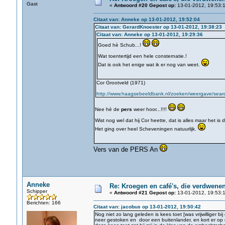
Gast
«
Antwoord #20 Gepost op:
13-01-2012, 19:53:1
Citaat van: Anneke op 13-01-2012, 19:52:04
Citaat van: GerardKnoester op 13-01-2012, 19:38:23
Citaat van: Anneke op 13-01-2012, 19:29:36
Goed hè Schub...!
Wat toentertijd een hele consternatie.!
Dat is ook het enige wat ik er nog van weet.
Cor Grootveld (1971)
http://www.haagsebeeldbank.nl/zoeken/weergave/search
Nee hè de
pers
weer hoor...!!!!
Wist nog wel dat hij Cor heette, dat is alles maar het is
Het ging over heel Scheveningen natuurlijk.
Vers van de PERS An
Anneke
Re: Kroegen en café's, die verdwene
Schipper
«
Antwoord #21 Gepost op:
13-01-2012, 19:53:1
Berichten: 166
Citaat van: jacobus op 13-01-2012, 19:50:42
Nog niet zo lang geleden is kees toet [was vrijwilliger bij 
neer gestoken en door een buitenlander, en kort er op 