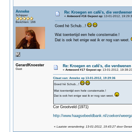
Anneke
Re: Kroegen en café's, die verdwene
Schipper
«
Antwoord #16 Gepost op:
13-01-2012, 19:29:3
Berichten: 166
Goed hè Schub...!
Wat toentertijd een hele consternatie.!
Dat is ook het enige wat ik er nog van weet.
GerardKnoester
Re: Kroegen en café's, die verdwenen
Gast
«
Antwoord #17 Gepost op:
13-01-2012, 19:38:2
Citaat van: Anneke op 13-01-2012, 19:29:36
Goed hè Schub...!
Wat toentertijd een hele consternatie.!
Dat is ook het enige wat ik er nog van weet.
Cor Grootveld (1971)
http://www.haagsebeeldbank.nl/zoeken/weergav
«
Laatste verandering: 13-01-2012, 19:43:27 door Gera