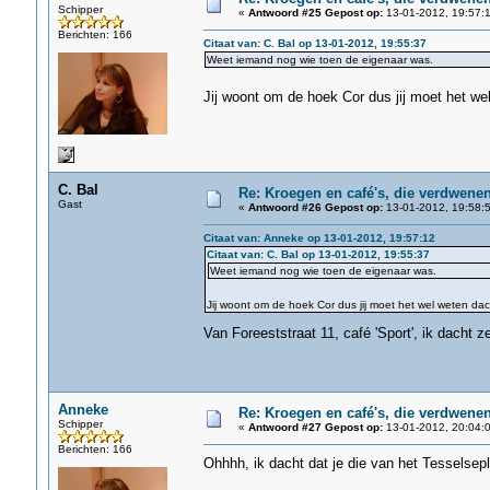
Schipper
«
Antwoord #25 Gepost op:
13-01-2012, 19:57:1
Berichten: 166
Citaat van: C. Bal op 13-01-2012, 19:55:37
Weet iemand nog wie toen de eigenaar was.
Jij woont om de hoek Cor dus jij moet het we
C. Bal
Re: Kroegen en café's, die verdwene
Gast
«
Antwoord #26 Gepost op:
13-01-2012, 19:58:5
Citaat van: Anneke op 13-01-2012, 19:57:12
Citaat van: C. Bal op 13-01-2012, 19:55:37
Weet iemand nog wie toen de eigenaar was.
Jij woont om de hoek Cor dus jij moet het wel weten dach
Van Foreeststraat 11, café 'Sport', ik dacht z
Anneke
Re: Kroegen en café's, die verdwene
Schipper
«
Antwoord #27 Gepost op:
13-01-2012, 20:04:0
Berichten: 166
Ohhhh, ik dacht dat je die van het Tesselsep