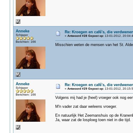
Anneke
Re: Kroegen en café's, die verdwene
Schipper
«
Antwoord #28 Gepost op:
13-01-2012, 20:04:4
Berichten: 166
Misschien weten de mensen van het St. Aldeg
Anneke
Re: Kroegen en café's, die verdwene
Schipper
«
Antwoord #29 Gepost op:
13-01-2012, 20:15:5
Berichten: 166
Volgens mij had je (heel) vroeger ook nog ee
M'n vader zat daar weleens vroeger.
En natuurlijk Het Zeemanshuis op de Kranenb
Ja, waar zat de losploeg toen niet in die tijd.