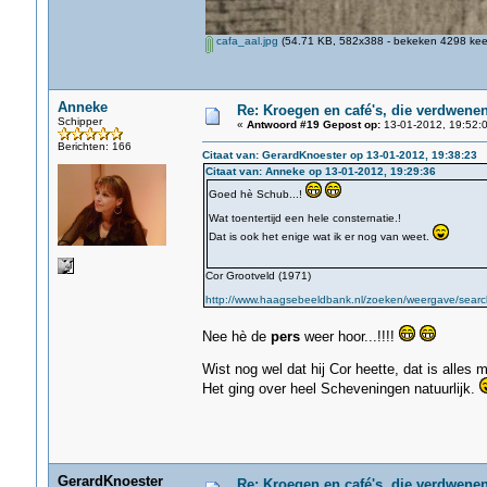
cafa_aal.jpg
(54.71 KB, 582x388 - bekeken 4298 keer
Anneke
Re: Kroegen en café's, die verdwene
Schipper
«
Antwoord #19 Gepost op:
13-01-2012, 19:52:0
Berichten: 166
Citaat van: GerardKnoester op 13-01-2012, 19:38:23
Citaat van: Anneke op 13-01-2012, 19:29:36
Goed hè Schub...!
Wat toentertijd een hele consternatie.!
Dat is ook het enige wat ik er nog van weet.
Cor Grootveld (1971)
http://www.haagsebeeldbank.nl/zoeken/weergave/search/
Nee hè de
pers
weer hoor...!!!!
Wist nog wel dat hij Cor heette, dat is alles 
Het ging over heel Scheveningen natuurlijk.
GerardKnoester
Re: Kroegen en café's, die verdwene