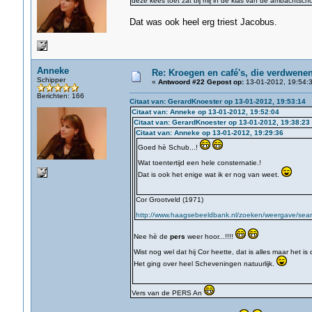
deze kees toet zat bij mij in de klas van de ambachtscho
Dat was ook heel erg triest Jacobus.
Anneke
Re: Kroegen en café's, die verdwene
Schipper
«
Antwoord #22 Gepost op:
13-01-2012, 19:54:3
Berichten: 166
Citaat van: GerardKnoester op 13-01-2012, 19:53:14
Citaat van: Anneke op 13-01-2012, 19:52:04
Citaat van: GerardKnoester op 13-01-2012, 19:38:23
Citaat van: Anneke op 13-01-2012, 19:29:36
Goed hè Schub...!
Wat toentertijd een hele consternatie.!
Dat is ook het enige wat ik er nog van weet.
Cor Grootveld (1971)
http://www.haagsebeeldbank.nl/zoeken/weergave/searc
Nee hè de
pers
weer hoor...!!!!
Wist nog wel dat hij Cor heette, dat is alles maar het is
Het ging over heel Scheveningen natuurlijk.
Vers van de PERS An