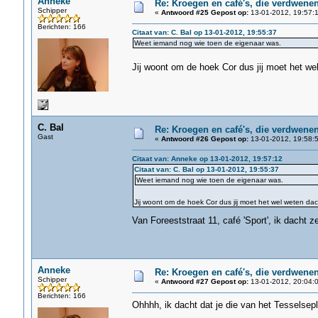
Anneke
Re: Kroegen en café's, die verdwene
Schipper
«
Antwoord #25 Gepost op:
13-01-2012, 19:57:1
Berichten: 166
Citaat van: C. Bal op 13-01-2012, 19:55:37
Weet iemand nog wie toen de eigenaar was.
Jij woont om de hoek Cor dus jij moet het we
C. Bal
Re: Kroegen en café's, die verdwene
Gast
«
Antwoord #26 Gepost op:
13-01-2012, 19:58:5
Citaat van: Anneke op 13-01-2012, 19:57:12
Citaat van: C. Bal op 13-01-2012, 19:55:37
Weet iemand nog wie toen de eigenaar was.
Jij woont om de hoek Cor dus jij moet het wel weten dach
Van Foreeststraat 11, café 'Sport', ik dacht z
Anneke
Re: Kroegen en café's, die verdwene
Schipper
«
Antwoord #27 Gepost op:
13-01-2012, 20:04:0
Berichten: 166
Ohhhh, ik dacht dat je die van het Tesselsep