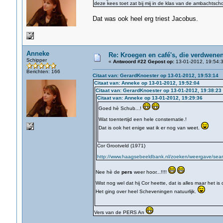
deze kees toet zat bij mij in de klas van de ambachtscho
Dat was ook heel erg triest Jacobus.
Anneke
Re: Kroegen en café's, die verdwene
Schipper
«
Antwoord #22 Gepost op:
13-01-2012, 19:54:3
Berichten: 166
Citaat van: GerardKnoester op 13-01-2012, 19:53:14
Citaat van: Anneke op 13-01-2012, 19:52:04
Citaat van: GerardKnoester op 13-01-2012, 19:38:23
Citaat van: Anneke op 13-01-2012, 19:29:36
Goed hè Schub...!
Wat toentertijd een hele consternatie.!
Dat is ook het enige wat ik er nog van weet.
Cor Grootveld (1971)
http://www.haagsebeeldbank.nl/zoeken/weergave/searc
Nee hè de
pers
weer hoor...!!!!
Wist nog wel dat hij Cor heette, dat is alles maar het is
Het ging over heel Scheveningen natuurlijk.
Vers van de PERS An