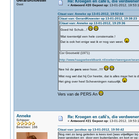
GerardKnoester
Re: Kroegen en café's, die verdwene
Gast
«
Antwoord #20 Gepost op:
13-01-2012, 19:53:1
Citaat van: Anneke op 13-01-2012, 19:52:04
Citaat van: GerardKnoester op 13-01-2012, 19:38:23
Citaat van: Anneke op 13-01-2012, 19:29:36
Goed hè Schub...!
Wat toentertijd een hele consternatie.!
Dat is ook het enige wat ik er nog van weet.
Cor Grootveld (1971)
http://www.haagsebeeldbank.nl/zoeken/weergave/search
Nee hè de
pers
weer hoor...!!!!
Wist nog wel dat hij Cor heette, dat is alles maar het is
Het ging over heel Scheveningen natuurlijk.
Vers van de PERS An
Anneke
Re: Kroegen en café's, die verdwene
Schipper
«
Antwoord #21 Gepost op:
13-01-2012, 19:53:1
Berichten: 166
Citaat van: jacobus op 13-01-2012, 19:50:42
Nog niet zo lang geleden is kees toet [was vrijwilliger bij 
neer gestoken en door een buitenlander, en kort er op 