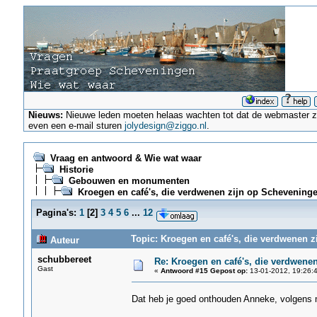
Nieuws:
Nieuwe leden moeten helaas wachten tot dat de webmaster ze a
even een e-mail sturen
jolydesign@ziggo.nl
.
Vraag en antwoord & Wie wat waar
Historie
Gebouwen en monumenten
Kroegen en café's, die verdwenen zijn op Scheveninge
Pagina's:
1
[
2
]
3
4
5
6
...
12
Topic: Kroegen en café's, die verdwenen z
Auteur
schubbereet
Re: Kroegen en café's, die verdwene
Gast
«
Antwoord #15 Gepost op:
13-01-2012, 19:26:4
Dat heb je goed onthouden Anneke, volgens m