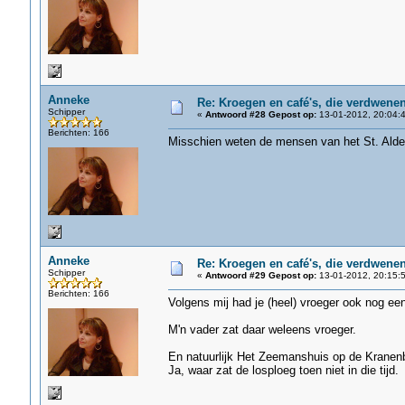
Anneke
Re: Kroegen en café's, die verdwene
Schipper
«
Antwoord #28 Gepost op:
13-01-2012, 20:04:4
Berichten: 166
Misschien weten de mensen van het St. Aldeg
Anneke
Re: Kroegen en café's, die verdwene
Schipper
«
Antwoord #29 Gepost op:
13-01-2012, 20:15:5
Berichten: 166
Volgens mij had je (heel) vroeger ook nog ee
M'n vader zat daar weleens vroeger.
En natuurlijk Het Zeemanshuis op de Kranenb
Ja, waar zat de losploeg toen niet in die tijd.