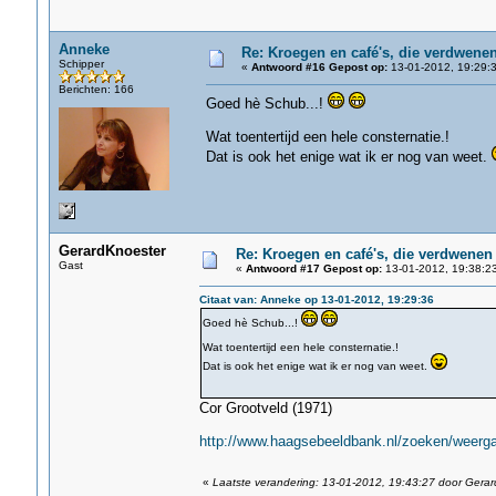
Anneke
Re: Kroegen en café's, die verdwene
Schipper
«
Antwoord #16 Gepost op:
13-01-2012, 19:29:3
Berichten: 166
Goed hè Schub...!
Wat toentertijd een hele consternatie.!
Dat is ook het enige wat ik er nog van weet.
GerardKnoester
Re: Kroegen en café's, die verdwenen
Gast
«
Antwoord #17 Gepost op:
13-01-2012, 19:38:2
Citaat van: Anneke op 13-01-2012, 19:29:36
Goed hè Schub...!
Wat toentertijd een hele consternatie.!
Dat is ook het enige wat ik er nog van weet.
Cor Grootveld (1971)
http://www.haagsebeeldbank.nl/zoeken/weergav
«
Laatste verandering: 13-01-2012, 19:43:27 door Gera