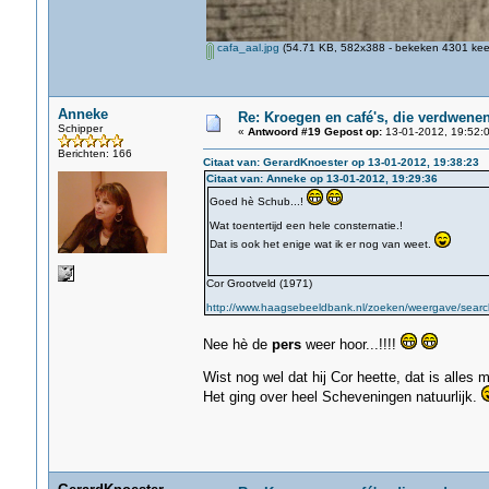
cafa_aal.jpg
(54.71 KB, 582x388 - bekeken 4301 keer
Anneke
Re: Kroegen en café's, die verdwene
Schipper
«
Antwoord #19 Gepost op:
13-01-2012, 19:52:0
Berichten: 166
Citaat van: GerardKnoester op 13-01-2012, 19:38:23
Citaat van: Anneke op 13-01-2012, 19:29:36
Goed hè Schub...!
Wat toentertijd een hele consternatie.!
Dat is ook het enige wat ik er nog van weet.
Cor Grootveld (1971)
http://www.haagsebeeldbank.nl/zoeken/weergave/search/
Nee hè de
pers
weer hoor...!!!!
Wist nog wel dat hij Cor heette, dat is alles 
Het ging over heel Scheveningen natuurlijk.