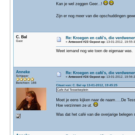
Kan je wel zeggen Geer...!
Zijn er nog meer van die opschuddingen gewe
C. Bal
Re: Kroegen en café's, die verdwene
Gast
«
Antwoord #23 Gepost op:
13-01-2012, 19:55:3
Weet iemand nog wie toen de eigenaar was.
Anneke
Re: Kroegen en café's, die verdwene
Schipper
«
Antwoord #24 Gepost op:
13-01-2012, 19:56:2
Berichten: 166
Citaat van: C. Bal op 13-01-2012, 19:45:25
Cafe Aal Tesselseplein
Moet je eens kijken naar de naam.....De Tesse
Hoe verzinnen ze ut.
Was dat het café van die overjarige belegen s