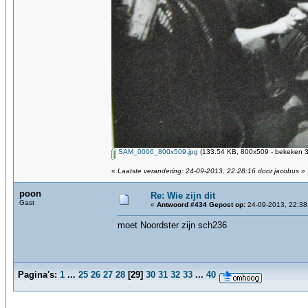
SAM_0006_800x509.jpg
(133.54 KB, 800x509 - bekeken 3
«
Laatste verandering: 24-09-2013, 22:28:16 door jacobus
»
poon
Re: Wie zijn dit
Gast
«
Antwoord #434 Gepost op:
24-09-2013, 22:38
moet Noordster zijn sch236
Pagina's:
1
...
25
26
27
28
[
29
]
30
31
32
33
...
40