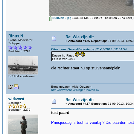
Buutveld2.jpg
(144.38 KB, 797x536 - bekeken 2874 keer.)
Rinus.N
Re: Wie zijn dit
Global Moderator
«
Antwoord #426 Gepost op:
21-09-2013, 13:53
Schipper
Citaat van: GerardKnoester op 21-09-2013, 12:04:54
Berichten: 2798
Deuze he Rinus
Foto is van 1988
die rechter staat nu op stuivensandplein
SCH 84 voortvaren
Eens gevaren Altijd Gevaren
http://www.scheveningen-haven.nl/
witkwast
Re: Wie zijn dit
Schipper
«
Antwoord #427 Gepost op:
21-09-2013, 19:34
Berichten: 2272
test paard
Prinsjesdag is toch al voorbij ? Die paarden t