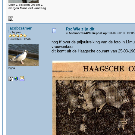
Leer v. gisteren Droom v.
morgen Maar leef vandaag
jacobcramer
Re: Wie zijn dit
Schipper
«
Antwoord #428 Gepost op:
23-09-2013, 15:05
Berichten: 1246
nog ff over de prijsuitreiking van de foto in IJ
vrouwenkoor
dit komt uit de Haagsche courant van 25-03-19
bijna