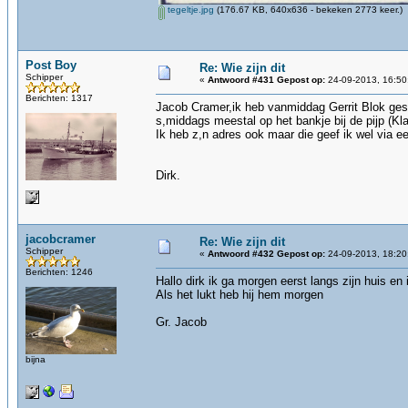
tegeltje.jpg
(176.67 KB, 640x636 - bekeken 2773 keer.)
Post Boy
Re: Wie zijn dit
Schipper
«
Antwoord #431 Gepost op:
24-09-2013, 16:50
Berichten: 1317
Jacob Cramer,ik heb vanmiddag Gerrit Blok gespr
s,middags meestal op het bankje bij de pijp (Kl
Ik heb z,n adres ook maar die geef ik wel via ee
Dirk.
jacobcramer
Re: Wie zijn dit
Schipper
«
Antwoord #432 Gepost op:
24-09-2013, 18:20
Berichten: 1246
Hallo dirk ik ga morgen eerst langs zijn huis en 
Als het lukt heb hij hem morgen
Gr. Jacob
bijna