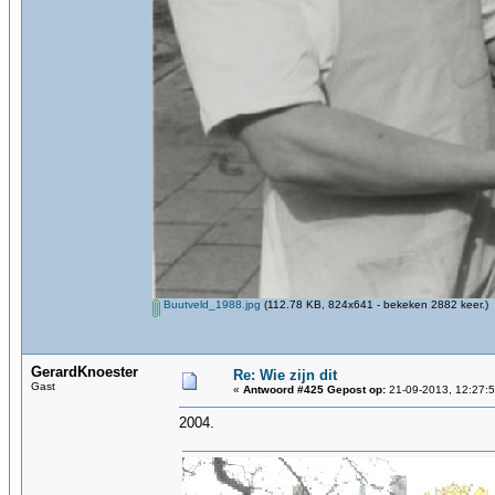
Buutveld_1988.jpg
(112.78 KB, 824x641 - bekeken 2882 keer.)
GerardKnoester
Re: Wie zijn dit
Gast
«
Antwoord #425 Gepost op:
21-09-2013, 12:27:5
2004.