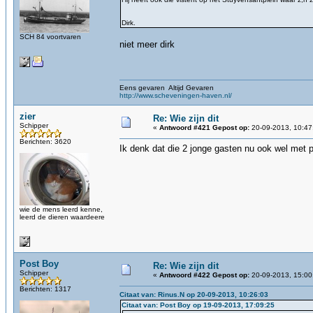
Dirk.
SCH 84 voortvaren
niet meer dirk
Eens gevaren Altijd Gevaren
http://www.scheveningen-haven.nl/
zier
Re: Wie zijn dit
Schipper
«
Antwoord #421 Gepost op:
20-09-2013, 10:47
Berichten: 3620
Ik denk dat die 2 jonge gasten nu ook wel met 
wie de mens leerd kenne,
leerd de dieren waardeere
Post Boy
Re: Wie zijn dit
Schipper
«
Antwoord #422 Gepost op:
20-09-2013, 15:00
Berichten: 1317
Citaat van: Rinus.N op 20-09-2013, 10:26:03
Citaat van: Post Boy op 19-09-2013, 17:09:25