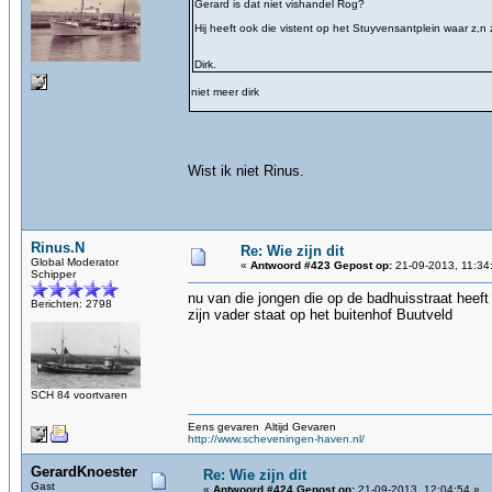
Gerard is dat niet vishandel Rog?
Hij heeft ook die vistent op het Stuyvensantplein waar z,n 
Dirk.
niet meer dirk
Wist ik niet Rinus.
Rinus.N
Re: Wie zijn dit
Global Moderator
«
Antwoord #423 Gepost op:
21-09-2013, 11:34
Schipper
nu van die jongen die op de badhuisstraat heeft
Berichten: 2798
zijn vader staat op het buitenhof Buutveld
SCH 84 voortvaren
Eens gevaren Altijd Gevaren
http://www.scheveningen-haven.nl/
GerardKnoester
Re: Wie zijn dit
Gast
«
Antwoord #424 Gepost op:
21-09-2013, 12:04:54 »