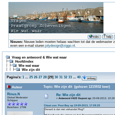
Nieuws:
Nieuwe leden moeten helaas wachten tot dat de webmaster ze a
even een e-mail sturen
jolydesign@ziggo.nl
.
Vraag en antwoord & Wie wat waar
Hoofdindex
Wie wat waar
Wie zijn dit
Pagina's:
1
...
25
26
27
28
[
29
]
30
31
32
33
...
40
Topic: Wie zijn dit (gelezen 1215932 keer)
Auteur
Rinus.N
Re: Wie zijn dit
Global Moderator
«
Antwoord #420 Gepost op:
20-09-2013, 10:26
Schipper
Citaat van: Post Boy op 19-09-2013, 17:09:25
Berichten: 2798
Gerard is dat niet vishandel Rog?
Hij heeft ook die vistent op het Stuyvensantplein waar z,n z