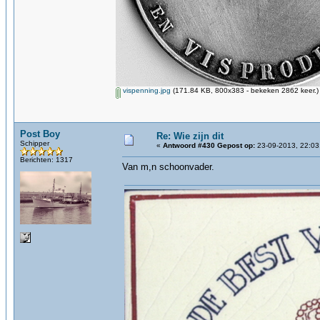
vispenning.jpg
(171.84 KB, 800x383 - bekeken 2862 keer.)
Post Boy
Re: Wie zijn dit
Schipper
«
Antwoord #430 Gepost op:
23-09-2013, 22:03
Berichten: 1317
Van m,n schoonvader.