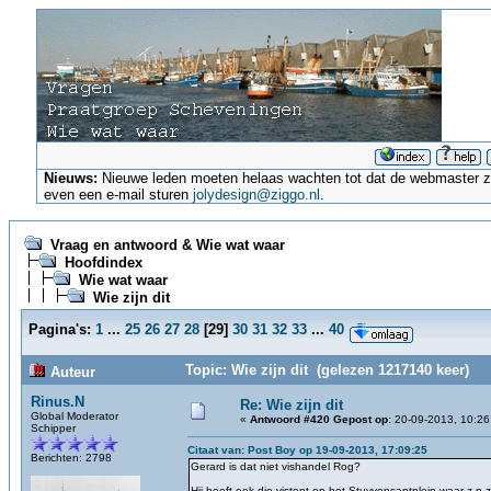
Nieuws:
Nieuwe leden moeten helaas wachten tot dat de webmaster ze a
even een e-mail sturen
jolydesign@ziggo.nl
.
Vraag en antwoord & Wie wat waar
Hoofdindex
Wie wat waar
Wie zijn dit
Pagina's:
1
...
25
26
27
28
[
29
]
30
31
32
33
...
40
Topic: Wie zijn dit (gelezen 1217140 keer)
Auteur
Rinus.N
Re: Wie zijn dit
Global Moderator
«
Antwoord #420 Gepost op:
20-09-2013, 10:26
Schipper
Citaat van: Post Boy op 19-09-2013, 17:09:25
Berichten: 2798
Gerard is dat niet vishandel Rog?
Hij heeft ook die vistent op het Stuyvensantplein waar z,n z