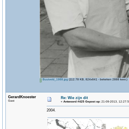
Buutveld_1988.jpg
(112.78 KB, 824x641 - bekeken 2888 keer.)
GerardKnoester
Re: Wie zijn dit
Gast
«
Antwoord #425 Gepost op:
21-09-2013, 12:27:5
2004.