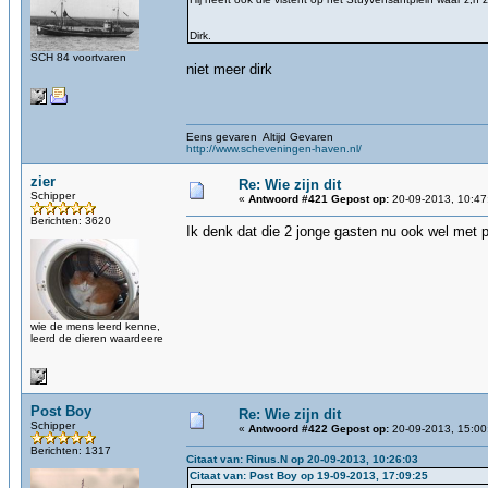
Dirk.
SCH 84 voortvaren
niet meer dirk
Eens gevaren Altijd Gevaren
http://www.scheveningen-haven.nl/
zier
Re: Wie zijn dit
Schipper
«
Antwoord #421 Gepost op:
20-09-2013, 10:47
Berichten: 3620
Ik denk dat die 2 jonge gasten nu ook wel met 
wie de mens leerd kenne,
leerd de dieren waardeere
Post Boy
Re: Wie zijn dit
Schipper
«
Antwoord #422 Gepost op:
20-09-2013, 15:00
Berichten: 1317
Citaat van: Rinus.N op 20-09-2013, 10:26:03
Citaat van: Post Boy op 19-09-2013, 17:09:25