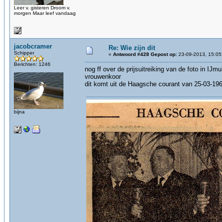
Leer v. gisteren Droom v.
morgen Maar leef vandaag
jacobcramer
Re: Wie zijn dit
Schipper
«
Antwoord #428 Gepost op:
23-09-2013, 15:05
Berichten: 1246
nog ff over de prijsuitreiking van de foto in IJ
vrouwenkoor
dit komt uit de Haagsche courant van 25-03-19
bijna