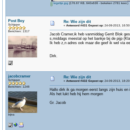
tegeltje.jpg
(176.67 KB, 640x636 - bekeken 2781 keer.)
Post Boy
Re: Wie zijn dit
Schipper
«
Antwoord #431 Gepost op:
24-09-2013, 16:50
Berichten: 1317
Jacob Cramer,ik heb vanmiddag Gerrit Blok gespr
s,middags meestal op het bankje bij de pijp (Kl
Ik heb z,n adres ook maar die geef ik wel via ee
Dirk.
jacobcramer
Re: Wie zijn dit
Schipper
«
Antwoord #432 Gepost op:
24-09-2013, 18:20
Berichten: 1246
Hallo dirk ik ga morgen eerst langs zijn huis en 
Als het lukt heb hij hem morgen
Gr. Jacob
bijna