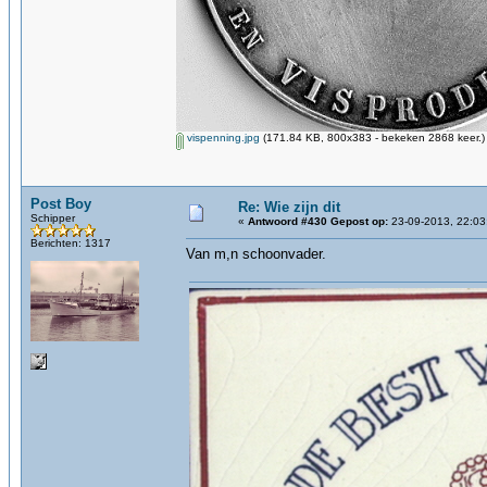
vispenning.jpg
(171.84 KB, 800x383 - bekeken 2868 keer.)
Post Boy
Re: Wie zijn dit
Schipper
«
Antwoord #430 Gepost op:
23-09-2013, 22:03
Berichten: 1317
Van m,n schoonvader.