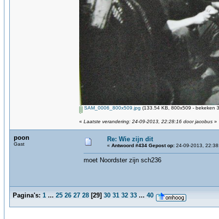
SAM_0006_800x509.jpg
(133.54 KB, 800x509 - bekeken 3
«
Laatste verandering: 24-09-2013, 22:28:16 door jacobus
»
poon
Re: Wie zijn dit
Gast
«
Antwoord #434 Gepost op:
24-09-2013, 22:38
moet Noordster zijn sch236
Pagina's:
1
...
25
26
27
28
[
29
]
30
31
32
33
...
40