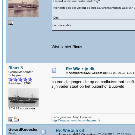
Gerard is dat niet vishandel Rog?
Hij heeft ook die vistent op het Stuyvensantplein waar z,n 
Dirk.
niet meer dirk
Wist ik niet Rinus.
Rinus.N
Re: Wie zijn dit
Global Moderator
«
Antwoord #423 Gepost op:
21-09-2013, 11:34
Schipper
nu van die jongen die op de badhuisstraat heeft
Berichten: 2798
zijn vader staat op het buitenhof Buutveld
SCH 84 voortvaren
Eens gevaren Altijd Gevaren
http://www.scheveningen-haven.nl/
GerardKnoester
Re: Wie zijn dit
Gast
«
Antwoord #424 Gepost op:
21-09-2013, 12:04:54 »