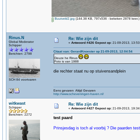
Buutveld2.jpg
(144.38 KB, 797x536 - bekeken 2878 keer.)
Rinus.N
Re: Wie zijn dit
Global Moderator
«
Antwoord #426 Gepost op:
21-09-2013, 13:53
Schipper
Citaat van: GerardKnoester op 21-09-2013, 12:04:54
Berichten: 2798
Deuze he Rinus
Foto is van 1988
die rechter staat nu op stuivensandplein
SCH 84 voortvaren
Eens gevaren Altijd Gevaren
http://www.scheveningen-haven.nl/
witkwast
Re: Wie zijn dit
Schipper
«
Antwoord #427 Gepost op:
21-09-2013, 19:34
Berichten: 2272
test paard
Prinsjesdag is toch al voorbij ? Die paarden t