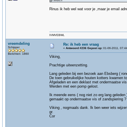
gr rinus.n
Rinus ik heb wel wat voor je ,maar je email adre
gz
IVMVEBWL
vreemdeling
Re: ik heb een vraag
Schipper
«
Antwoord #236 Gepost op:
01-06-2011, 07:4
Berichten: 1860
Viking,
Prachtige uiteenzetting.
Lang geleden bij een bezoek aan Ebsberg ( ron
De toen gebruikelijke houten kotters kwamen to
Afgeladen en een deklast met ondermaatse vis
Werden met een pomp gelost.
Ik meende eens ( nog niet zo erg lang geleden
gemaakt op ondermaatse vis of zandspiering ?
Viking , nogmaals dank. Ik ben weer iets wijze
gr.
Cor