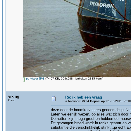
pufvisser.JPG
(74.67 KB, 908x588 - bekeken 2885 keer.)
viking
Re: ik heb een vraag
Gast
«
Antwoord #234 Gepost op:
31-05-2011, 22:0
deze door de boomkorvissers genoemde 'pufvis
Laten we eerlijk wezen..op alles wat zich door 
De netten zijn mega groot en hebben de maaswij
Dit gevangen broed wordt in tanks gestort en v
substantie die verschrikkelijk stinkt...ja echt 