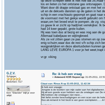
op deze schepen weet ik niet hoe dat zit,maar
los en lieten zo het ontstane gas ontsnappen. 
Want door dit drapje ontstaat gas en met het vi
uit en de deksels dansten op de gaten in het d
schip in een vrachtauto gepompt en gaat naar e
de voormast met het giekje wordt gebruikt om 
eraan,om het broed eruit te pompen..de zg. vi
zo gauw ik er zicht op had(met verrekijker. Ik b
had 14 keer gepakt..grote kuilen.
Hij was toen dus al bezig en was nog aan de ga
Allemaal kabeljauw en wijtingbroed.
Als ze vol zitten gaan ze pas stomen en op ze
enig schuim,waar dus de rest v/h schip zich bev
wurgpraktijken en deze abortusboten kunnen g
LANG LEVE EUROPA 1 voor je het weet,trapt ie
vr.gr. viking
G.Z.V.
Re: ik heb een vraag
Schipper
«
Antwoord #235 Gepost op:
31-05-2011, 22:5
Berichten: 517
Citaat van: Rinus.N op 31-05-2011, 11:42:34
Ik heb een vraagje;
Jongste is de boeken van mijn vader aan het digitaliseren.
Hij wil een goede scan hebben van de omslagen van De
Een "Eilander" blijf je voor
Wij hebben die omslagen niet meer....
altijd.
Het liefst zonder beschadigingen en een scan van de hel
Dus als iemand in het bezit is van gave exemplaren.......