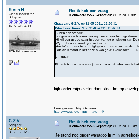
Rinus.N
Re: ik heb een vraag
Global Moderator
«
Antwoord #237 Gepost op:
01-06-2011, 09:1
Schipper
Citaat van: G.Z.V. op 31-05-2011, 22:50:31
Berichten: 2798
Citaat van: Rinus.N op 31-05-2011, 11:42:34
Ik heb een vraagje;
Jongste is de boeken van mijn vader aan het digitaliseren
Hij wil een goede scan hebben van de omslagen van De
Wij hebben die omslagen niet meer....
Het liefst zonder beschadigingen en een scan van de he
Dus als iemand in het bezit is van gave exemplaren.......
SCH 84 voortvaren
gr rinus.n
Rinus ik heb wel wat voor je ,maar je email adres wat ik heb
gz
kijk onder mijn avetar daar staat het op envelop
Eens gevaren Altijd Gevaren
http://www.scheveningen-haven.nl/
G.Z.V.
Re: ik heb een vraag
Schipper
«
Antwoord #238 Gepost op:
01-06-2011, 10:5
Berichten: 517
Je stond nog onder wanadoo in mijn adresboek