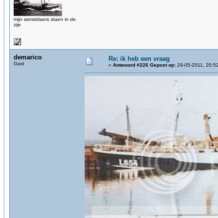
mijn worstelaers staen in de
zije
demarico
Re: ik heb een vraag
Gast
«
Antwoord #226 Gepost op:
29-05-2011, 20:5