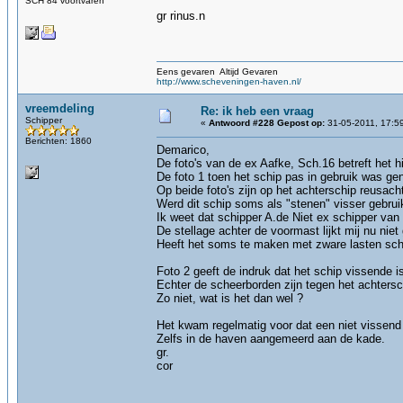
SCH 84 voortvaren
gr rinus.n
Eens gevaren Altijd Gevaren
http://www.scheveningen-haven.nl/
vreemdeling
Re: ik heb een vraag
Schipper
«
Antwoord #228 Gepost op:
31-05-2011, 17:5
Berichten: 1860
Demarico,
De foto's van de ex Aafke, Sch.16 betreft het h
De foto 1 toen het schip pas in gebruik was gen
Op beide foto's zijn op het achterschip reusach
Werd dit schip soms als "stenen" visser gebrui
Ik weet dat schipper A.de Niet ex schipper van 
De stellage achter de voormast lijkt mij nu niet 
Heeft het soms te maken met zware lasten sch
Foto 2 geeft de indruk dat het schip vissende 
Echter de scheerborden zijn tegen het achtersch
Zo niet, wat is het dan wel ?
Het kwam regelmatig voor dat een niet vissend
Zelfs in de haven aangemeerd aan de kade.
gr.
cor