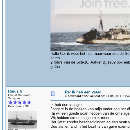
Hallo Cor ik weet het niet maar waar zou de Sc
zitten
2 foto's van de Sch-16,,Aafke'' Bj.1959 ook en
gr.Cor
Rinus.N
Re: ik heb een vraag
Global Moderator
«
Antwoord #227 Gepost op:
31-05-2011, 11:4
Schipper
Ik heb een vraagje;
Berichten: 2798
Jongste is de boeken van mijn vader aan het dig
Hij wil een goede scan hebben van de omslag
Wij hebben die omslagen niet meer....
Het liefst zonder beschadigingen en een scan 
Dus als iemand in het bezit is van gave exempl