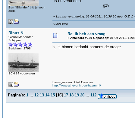
Is nu veranderd.
gzv
Een "Eilander" blijf je voor
altijd.
«
Laatste verandering: 02-06-2011, 16:56:20 door G.Z.V.
IVMVEBWL
Rinus.N
Re: ik heb een vraag
Global Moderator
«
Antwoord #239 Gepost op:
01-06-2011, 11:0
Schipper
hij is binnen bedankt namens de vrager
Berichten: 2798
SCH 84 voortvaren
Eens gevaren Altijd Gevaren
http://www.scheveningen-haven.nl/
Pagina's:
1
...
12
13
14
15
[
16
]
17
18
19
20
...
112