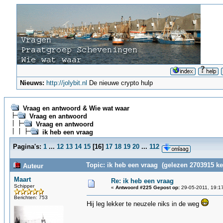
Nieuws:
http://jolybit.nl
De nieuwe crypto hulp
Vraag en antwoord & Wie wat waar
Vraag en antwoord
Vraag en antwoord
ik heb een vraag
Pagina's:
1
...
12
13
14
15
[
16
]
17
18
19
20
...
112
Topic: ik heb een vraag (gelezen 2703915 ke
Auteur
Maart
Re: ik heb een vraag
Schipper
«
Antwoord #225 Gepost op:
29-05-2011, 19:1
Berichten: 753
Hij leg lekker te neuzele niks in de weg