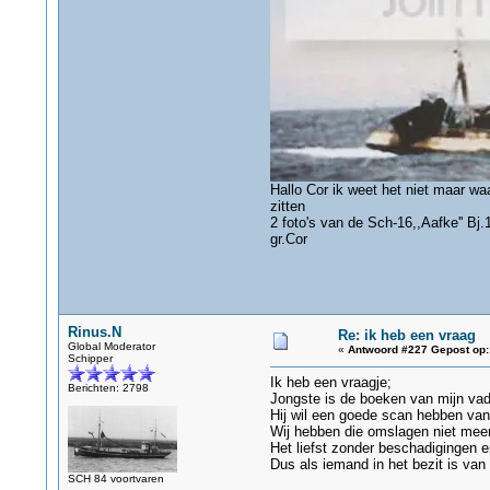
Hallo Cor ik weet het niet maar wa
zitten
2 foto's van de Sch-16,,Aafke'' B
gr.Cor
Rinus.N
Re: ik heb een vraag
Global Moderator
«
Antwoord #227 Gepost op:
Schipper
Ik heb een vraagje;
Berichten: 2798
Jongste is de boeken van mijn vade
Hij wil een goede scan hebben v
Wij hebben die omslagen niet meer.
Het liefst zonder beschadigingen 
Dus als iemand in het bezit is van
SCH 84 voortvaren