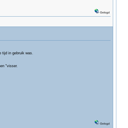
Gelogd
tijd in gebruik was.
en "visser.
Gelogd