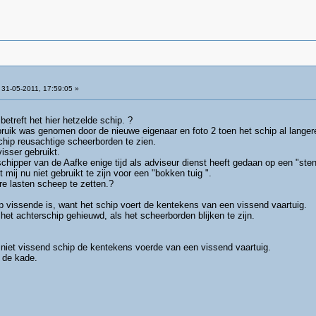
31-05-2011, 17:59:05 »
etreft het hier hetzelde schip. ?
bruik was genomen door de nieuwe eigenaar en foto 2 toen het schip al langere 
schip reusachtige scheerborden te zien.
isser gebruikt.
schipper van de Aafke enige tijd als adviseur dienst heeft gedaan op een "sten
 mij nu niet gebruikt te zijn voor een "bokken tuig ".
e lasten scheep te zetten.?
ip vissende is, want het schip voert de kentekens van een vissend vaartuig.
het achterschip gehieuwd, als het scheerborden blijken te zijn.
niet vissend schip de kentekens voerde van een vissend vaartuig.
 de kade.