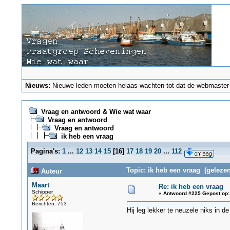
Nieuws:
Nieuwe leden moeten helaas wachten tot dat de webmaster ze
Vraag en antwoord & Wie wat waar
Vraag en antwoord
Vraag en antwoord
ik heb een vraag
Pagina's:
1
...
12
13
14
15
[
16
]
17
18
19
20
...
112
Topic: ik heb een vraag (gelezen
Auteur
Maart
Re: ik heb een vraag
Schipper
«
Antwoord #225 Gepost op:
Berichten: 753
Hij leg lekker te neuzele niks in d