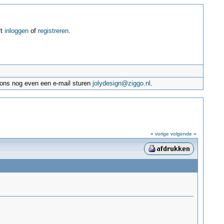
ft
inloggen
of
registreren
.
e ons nog even een e-mail sturen
jolydesign@ziggo.nl
.
« vorige
volgende »