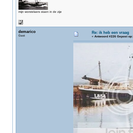
mijn worstelaers staen in de zije
demarico
Re: ik heb een vraag
Gast
«
Antwoord #226 Gepost op: