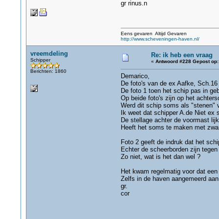
gr rinus.n
Eens gevaren Altijd Gevaren
http://www.scheveningen-haven.nl/
vreemdeling
Re: ik heb een vraag
Schipper
«
Antwoord #228 Gepost op:
Berichten: 1860
Demarico,
De foto's van de ex Aafke, Sch.16 b
De foto 1 toen het schip pas in ge
Op beide foto's zijn op het achter
Werd dit schip soms als "stenen" v
Ik weet dat schipper A.de Niet ex 
De stellage achter de voormast lijkt
Heeft het soms te maken met zwar
Foto 2 geeft de indruk dat het sch
Echter de scheerborden zijn tegen 
Zo niet, wat is het dan wel ?
Het kwam regelmatig voor dat een 
Zelfs in de haven aangemeerd aan
gr.
cor