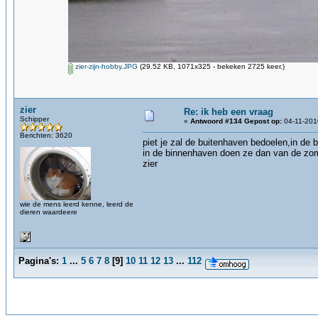
zier-zijn-hobby.JPG
(29.52 KB, 1071x325 - bekeken 2725 keer.)
zier
Re: ik heb een vraag
Schipper
«
Antwoord #134 Gepost op:
04-11-201
Berichten: 3620
piet je zal de buitenhaven bedoelen,in de
in de binnenhaven doen ze dan van de zome
zier
wie de mens leerd kenne, leerd de
dieren waardeere
Pagina's:
1
...
5
6
7
8
[
9
]
10
11
12
13
...
112