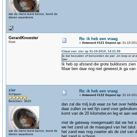
wie de mens leerd kenne, leerd de
dieren waardeere
GerardKnoester
Re: ik heb een vraag
Gast
«
Antwoord #121 Gepost op:
31-10-201
Citaat van: zier op 31-10-2010, 14:21:59
is dat bezuiden of benoorden de pier ,en loop er al e
zier
Ik heb op afstand die grote buldozers zien
Maar ben daar nog niet geweest,ik ga van 
zier
Re: ik heb een vraag
Schipper
«
Antwoord #122 Gepost op:
31-10-201
Berichten: 3620
dan zal die milj.kub waar ze het over heb
daar zullen ze wel fijn zand voor gebruike
komt van de 20 kilometer,en leg er aan wa
met de gateway meegemaakt dat we het str
we het zand uit de maasgeul van het talut
wie de mens leerd kenne, leerd de
het zand was nog zwarter als de ziel van d
dieren waardeere
het zand is schoon.