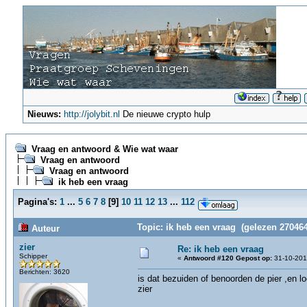
Nieuws:
http://jolybit.nl
De nieuwe crypto hulp
Vraag en antwoord & Wie wat waar
Vraag en antwoord
Vraag en antwoord
ik heb een vraag
Pagina's:
1
...
5
6
7
8
[
9
]
10
11
12
13
...
112
Topic: ik heb een vraag (gelezen 270464
Auteur
zier
Re: ik heb een vraag
Schipper
«
Antwoord #120 Gepost op:
31-10-201
Berichten: 3620
is dat bezuiden of benoorden de pier ,en lo
zier