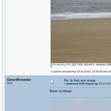
Persleiding.JPG
(33.7 KB, 820x615 - bekeken 2881
«
Laatste verandering: 03-11-2010, 14:34:30 door 
GerardKnoester
Re: ik heb een vraag
Gast
«
Antwoord #130 Gepost op:
03-11-201
Beter zichtbaar