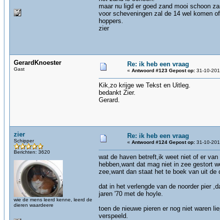
maar nu ligd er goed zand mooi schoon za
voor scheveningen zal de 14 wel komen of d
hoppers.
zier
GerardKnoester
Re: ik heb een vraag
Gast
«
Antwoord #123 Gepost op:
31-10-201
Kik,zo krijge we Tekst en Uitleg.
bedankt Zier.
Gerard.
zier
Re: ik heb een vraag
Schipper
«
Antwoord #124 Gepost op:
31-10-201
Berichten: 3620
wat de haven betreft,ik weet niet of er va
hebben,want dat mag niet in zee gestort w
zee,want dan staat het te boek van uit de
dat in het verlengde van de noorder pier ,d
jaren '70 met de hoyle.
wie de mens leerd kenne, leerd de
dieren waardeere
toen de nieuwe pieren er nog niet waren li
verspeeld.