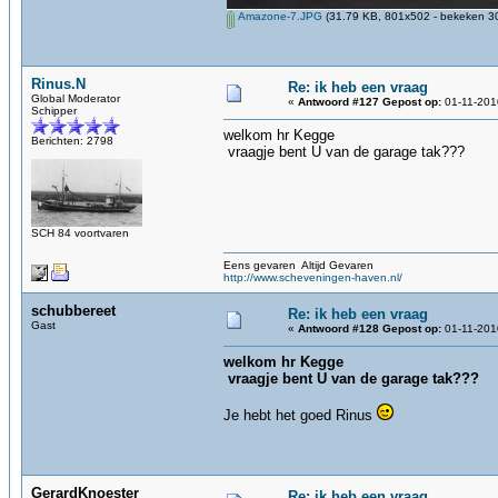
Amazone-7.JPG
(31.79 KB, 801x502 - bekeken 30
Rinus.N
Re: ik heb een vraag
Global Moderator
«
Antwoord #127 Gepost op:
01-11-2010
Schipper
welkom hr Kegge
Berichten: 2798
vraagje bent U van de garage tak???
SCH 84 voortvaren
Eens gevaren Altijd Gevaren
http://www.scheveningen-haven.nl/
schubbereet
Re: ik heb een vraag
Gast
«
Antwoord #128 Gepost op:
01-11-201
welkom hr Kegge
vraagje bent U van de garage tak???
Je hebt het goed Rinus
GerardKnoester
Re: ik heb een vraag