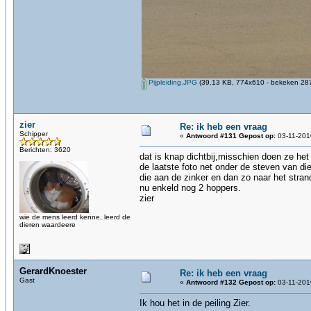
Pijpleiding.JPG
(39.13 KB, 774x610 - bekeken 287
zier
Re: ik heb een vraag
Schipper
«
Antwoord #131 Gepost op:
03-11-201
Berichten: 3620
dat is knap dichtbij,misschien doen ze het
de laatste foto net onder de steven van die
die aan de zinker en dan zo naar het stran
nu enkeld nog 2 hoppers.
zier
wie de mens leerd kenne, leerd de
dieren waardeere
GerardKnoester
Re: ik heb een vraag
Gast
«
Antwoord #132 Gepost op:
03-11-201
Ik hou het in de peiling Zier.