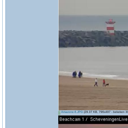
Amazone-6.JPG
(29.37 KB, 796x497 - bekeken 30