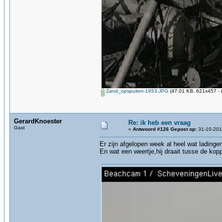
Zand_opspuiten-1953.JPG
(47.01 KB, 621x457 - 
GerardKnoester
Re: ik heb een vraag
Gast
«
Antwoord #126 Gepost op:
31-10-201
Er zijn afgelopen week al heel wat lading
En wat een weertje,hij draait tusse de kop