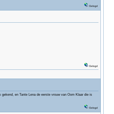
Gelogd
Gelogd
k gekend, en Tante Lena de eerste vrouw van Oom Klaar die is
Gelogd