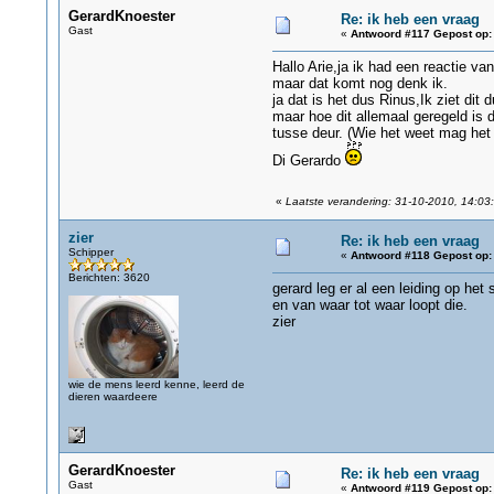
GerardKnoester
Re: ik heb een vraag
Gast
«
Antwoord #117 Gepost op:
Hallo Arie,ja ik had een reactie va
maar dat komt nog denk ik.
ja dat is het dus Rinus,Ik ziet dit
maar hoe dit allemaal geregeld is d
tusse deur. (Wie het weet mag het
Di Gerardo
«
Laatste verandering: 31-10-2010, 14:03
zier
Re: ik heb een vraag
Schipper
«
Antwoord #118 Gepost op:
Berichten: 3620
gerard leg er al een leiding op het 
en van waar tot waar loopt die.
zier
wie de mens leerd kenne, leerd de
dieren waardeere
GerardKnoester
Re: ik heb een vraag
Gast
«
Antwoord #119 Gepost op: