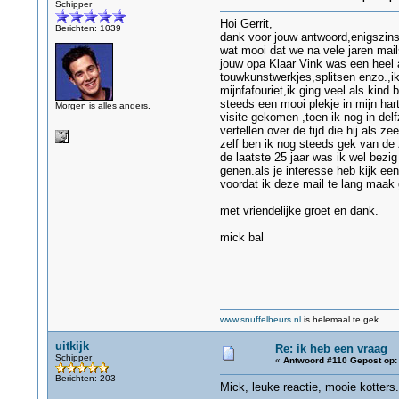
Schipper
Hoi Gerrit,
Berichten: 1039
dank voor jouw antwoord,enigszins
wat mooi dat we na vele jaren mail
jouw opa Klaar Vink was een heel a
touwkunstwerkjes,splitsen enzo.,i
mijnfafouriet,ik ging veel als kin
steeds een mooi plekje in mijn har
Morgen is alles anders.
visite gekomen ,toen ik nog in del
vertellen over de tijd die hij als
zelf ben ik nog steeds gek van de
de laatste 25 jaar was ik wel bezi
genen.als je interesse heb kijk ee
voordat ik deze mail te lang maak 
met vriendelijke groet en dank.
mick bal
www.snuffelbeurs.nl
is helemaal te gek
uitkijk
Re: ik heb een vraag
Schipper
«
Antwoord #110 Gepost op:
Berichten: 203
Mick, leuke reactie, mooie kotters.