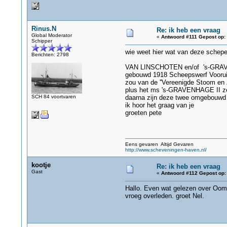
Rinus.N
Re: ik heb een vraag
Global Moderator
«
Antwoord #111 Gepost op:
Schipper
wie weet hier wat van deze schepe
Berichten: 2798
VAN LINSCHOTEN en/of 's-GRAVE
gebouwd 1918 Scheepswerf Voorui
zou van de ''Vereenigde Stoom en 
plus het ms 's-GRAVENHAGE II zel
SCH 84 voortvaren
daarna zijn deze twee omgebouwd 
ik hoor het graag van je
groeten pete
Eens gevaren Altijd Gevaren
http://www.scheveningen-haven.nl/
kootje
Re: ik heb een vraag
Gast
«
Antwoord #112 Gepost op:
Hallo. Even wat gelezen over Oom 
vroeg overleden. groet Nel.