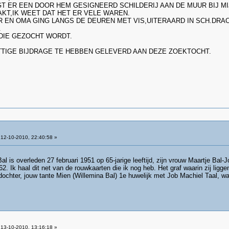
 ER EEN DOOR HEM GESIGNEERD SCHILDERIJ AAN DE MUUR BIJ MIJ
AKT,IK WEET DAT HET ER VELE WAREN.
EN OMA GING LANGS DE DEUREN MET VIS,UITERAARD IN SCH.DRACH
.
 DIE GEZOCHT WORDT.
TTIGE BIJDRAGE TE HEBBEN GELEVERD AAN DEZE ZOEKTOCHT.
12-10-2010, 22:40:58 »
 Bal is overleden 27 februari 1951 op 65-jarige leeftijd, zijn vrouw Maartje Ba
962. Ik haal dit net van de rouwkaarten die ik nog heb. Het graf waarin zij li
chter, jouw tante Mien (Willemina Bal) 1e huwelijk met Job Machiel Taal, wa
13-10-2010, 13:16:18 »