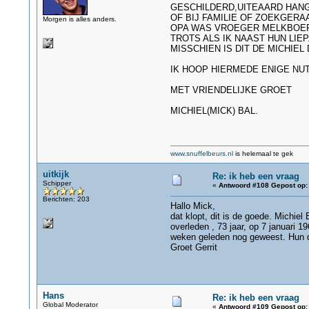
GESCHILDERD,UITEAARD HANGT
OF BIJ FAMILIE OF ZOEKGERA
Morgen is alles anders.
OPA WAS VROEGER MELKBOER 
TROTS ALS IK NAAST HUN LIEP
MISSCHIEN IS DIT DE MICHIEL
IK HOOP HIERMEDE ENIGE NU
MET VRIENDELIJKE GROET
MICHIEL(MICK) BAL.
www.snuffelbeurs.nl
is helemaal te gek
uitkijk
Re: ik heb een vraag
Schipper
«
Antwoord #108 Gepost op:
Berichten: 203
Hallo Mick,
dat klopt, dit is de goede. Michiel
overleden , 73 jaar, op 7 januari 1
weken geleden nog geweest. Hun do
Groet Gerrit
Hans
Re: ik heb een vraag
Global Moderator
«
Antwoord #109 Gepost op: