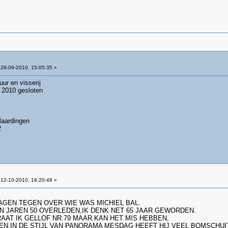
28-09-2010, 15:05:35 »
ur en visserij
 2010 gesloten
aardingen
2
12-10-2010, 18:20:48 »
AGEN TEGEN OVER WIE WAS MICHIEL BAL.
GIN JAREN 50 OVERLEDEN,IK DENK NET 65 JAAR GEWORDEN.
AT IK GELLOF NR.79 MAAR KAN HET MIS HEBBEN,
EN,IN DE STIJL VAN PANORAMA MESDAG HEEFT HIJ VEEL BOMSCHU