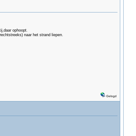
ij,daar ophoopt.
echtstreeks) naar het strand liepen.
Gelogd