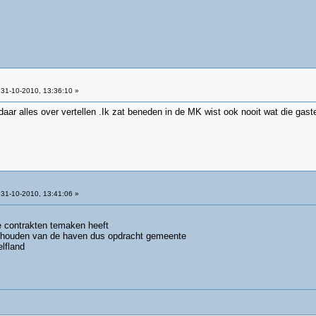
31-10-2010, 13:36:10 »
daar alles over vertellen .Ik zat beneden in de MK wist ook nooit wat die gast
31-10-2010, 13:41:06 »
e contrakten temaken heeft
e houden van de haven dus opdracht gemeente
lfland