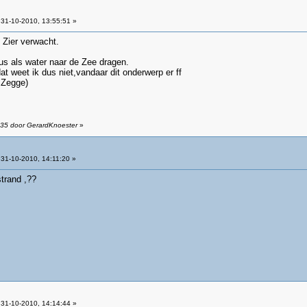
31-10-2010, 13:55:51 »
n Zier verwacht.
 dus als water naar de Zee dragen.
at weet ik dus niet,vandaar dit onderwerp er ff
 Zegge)
:35 door GerardKnoester
»
31-10-2010, 14:11:20 »
strand ,??
31-10-2010, 14:14:44 »