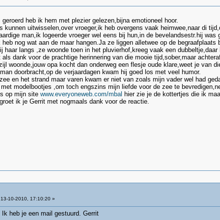
 geroerd heb ik hem met plezier gelezen,bijna emotioneel hoor.
s kunnen uitwisselen,over vroeger,ik heb overgens vaak heimwee,naar di tijd,
ardige man,ik logeerde vroeger wel eens bij hun,in de bevelandsestr.hij was
k heb nog wat aan de maar hangen.Ja ze liggen alletwee op de begraafplaats 
d bij haar langs ,ze woonde toen in het pluvierhof,kreeg vaak een dubbeltje,d
t als dank voor de prachtige herinnering van die mooie tijd,sober,maar achtera
fzijl woonde,jouw opa kocht dan onderweg een flesje oude klare,weet je van die
 zeeman doorbracht,op de verjaardagen kwam hij goed los met veel humor.
 zee en het strand maar varen kwam er niet van zoals mijn vader wel had ged
g met modelbootjes ,om toch engszins mijn liefde voor de zee te bevredigen,net
ns op mijn site
www.everyoneweb.com/mbal
hier zie je de kottertjes die ik maa
groet ik je Gerrit met nogmaals dank voor de reactie.
13-10-2010, 17:10:20 »
 Ik heb je een mail gestuurd. Gerrit