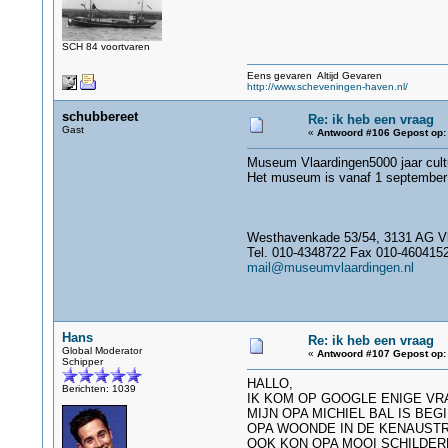
SCH 84 voortvaren
Eens gevaren Altijd Gevaren
http://www.scheveningen-haven.nl/
schubbereet
Re: ik heb een vraag
Gast
«
Antwoord #106 Gepost op:
Museum Vlaardingen5000 jaar cultu
Het museum is vanaf 1 september
Westhavenkade 53/54, 3131 AG Vl
Tel. 010-4348722 Fax 010-460415
mail@museumvlaardingen.nl
Hans
Re: ik heb een vraag
Global Moderator
«
Antwoord #107 Gepost op:
Schipper
HALLO,
Berichten: 1039
IK KOM OP GOOGLE ENIGE VR
MIJN OPA MICHIEL BAL IS BE
OPA WOONDE IN DE KENAUSTRA
OOK KON OPA MOOI SCHILDER