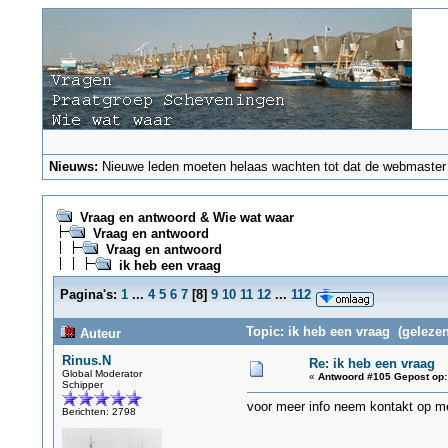
Nieuws:
Nieuwe leden moeten helaas wachten tot dat de webmaster ze
Vraag en antwoord & Wie wat waar
Vraag en antwoord
Vraag en antwoord
ik heb een vraag
Pagina's:
1
...
4
5
6
7
[
8
]
9
10
11
12
...
112
Topic: ik heb een vraag (gelezen
Auteur
Rinus.N
Re: ik heb een vraag
Global Moderator
«
Antwoord #105 Gepost op:
Schipper
voor meer info neem kontakt op me
Berichten: 2798