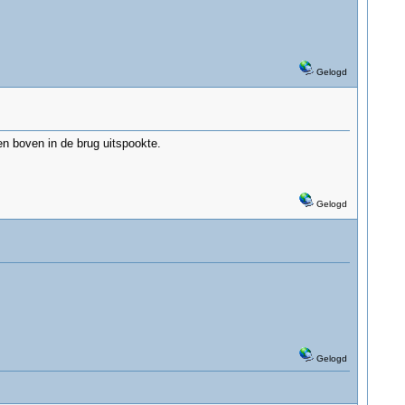
Gelogd
en boven in de brug uitspookte.
Gelogd
Gelogd