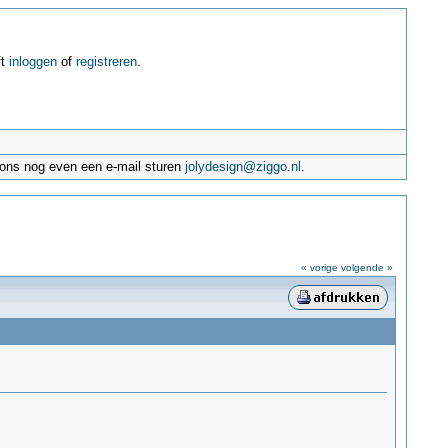
ft
inloggen
of
registreren
.
e ons nog even een e-mail sturen
jolydesign@ziggo.nl
.
« vorige
volgende »