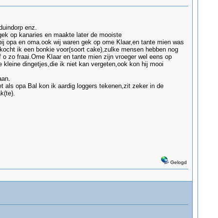
duindorp enz.
 gek op kanaries en maakte later de mooiste
bij opa en oma.ook wij waren gek op ome Klaar,en tante mien was
aar kocht ik een bonkie voor(soort cake),zulke mensen hebben nog
f o zo fraai.Ome Klaar en tante mien zijn vroeger wel eens op
 kleine dingetjes,die ik niet kan vergeten,ook kon hij mooi
aan.
 als opa Bal kon ik aardig loggers tekenen,zit zeker in de
k(te).
Gelogd