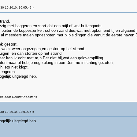
30-10-2010, 19:05:42 »
trand.
ig met baggeren en stort dat een mijl of wat buitengaats.
ff buiten de koppes,enkelt schoon zand dus,wat met opkomend tij en afgaand t
 al meerdere malen opgespoten,met pijpleidingen die vanuit de eerste haven (r
k gestort.
 week weer opgezogen,en gestort op het strand.
igen ,en dan storten op het strand
aar kan ik echt met m,n Pet niet bij,wat een geldverspilling.
eten,maar al heb je nog zolang in een Domme-inrichting gezeten,
h iets niet klopt.
reageren.
gelijk uitgelegd heb.
:06 door GerardKnoester
»
30-10-2010, 22:51:36 »
gelijk uitgelegd heb.