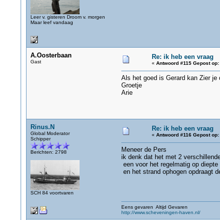
Leer v. gisteren Droom v. morgen
Maar leef vandaag
A.Oosterbaan
Re: ik heb een vraag
Gast
«
Antwoord #115 Gepost op:
Als het goed is Gerard kan Zier je 
Groetje
Arie
Rinus.N
Re: ik heb een vraag
Global Moderator
«
Antwoord #116 Gepost op:
Schipper
Meneer de Pers
Berichten: 2798
ik denk dat het met 2 verschillend
een voor het regelmatig op diept
en het strand ophogen opdraagt de
SCH 84 voortvaren
Eens gevaren Altijd Gevaren
http://www.scheveningen-haven.nl/