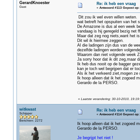
GerardKnoester
Re: ik heb een vraag
Gast
«
Antwoord #113 Gepost op:
Dit zou ik wel even willen weten.
wat betreft het opspuiten van het s
De Amazone is dus al een week bez
vandaag is hij geregeld bezig net 
Maar dat zeg nog niets,want het is
Dit wil ik hiermee zeggen.
Al die ladingen zijn dus van de wee
dezelfde ladingen worden volgende
Waarom dan niet volgende week Zu
Ja sorry hoor dat ik dit zeg,maar d
Ik heb dus nooit op de bagger gez
kan je toch wel begrijpen dat er toc
Als ik het verkeerd ziet,mogen ze 
Ik hoop alleen dat ik het zogoed mo
Gerardo de la PERSO.
«
Laatste verandering: 30-10-2010, 19:19
witkwast
Re: ik heb een vraag
Schipper
«
Antwoord #114 Gepost op:
Berichten: 2272
Ik hoop alleen dat ik het zogoed mo
Gerardo de la PERSO.
Je begrijpt het niet !