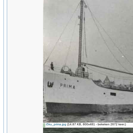
t5ku_prima.jpg
(14.87 KB, 800x481 - bekeken 2672 keer.)