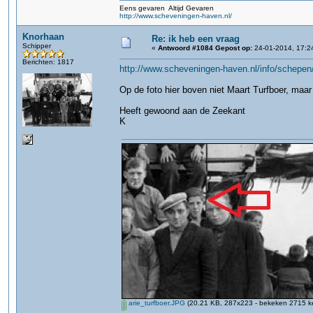
Eens gevaren Altijd Gevaren
http://www.scheveningen-haven.nl/
Knorhaan
Re: ik heb een vraag
Schipper
«
Antwoord #1084 Gepost op:
24-01-2014, 17:2
Berichten: 1817
http://www.scheveningen-haven.nl/info/schepen/
Op de foto hier boven niet Maart Turfboer, maar
Heeft gewoond aan de Zeekant
K
arie_turfboer.JPG
(20.21 KB, 287x223 - bekeken 2715 ke