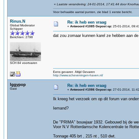
«
Laatste verandering: 24-01-2014, 17:41:44 door Knorha
Voor behaalde aantal punten, zie blad 1 eerste bericht.
Rinus.N
Re: ik heb een vraag
Global Moderator
«
Antwoord #1085 Gepost op:
25-01-2014, 09:4
Schipper
dat zou zomaar kunnen karel ze hebben aan de
Berichten: 2798
SCH 84 voortvaren
Eens gevaren Altijd Gevaren
http://www.scheveningen-haven.nl/
Iggypop
Re: ik heb een vraag
Gast
«
Antwoord #1086 Gepost op:
27-01-2014, 11:4
Ik kreeg het verzoek om op dit forum van onders
Iemand?
De "PRIMA" bouwjaar 1932. Gebouwd bij de werf
Voor N.V Rotterdamsche Kolencentrale te Rott
Tonnage 405 brt , 215 nt , 510 dwt.