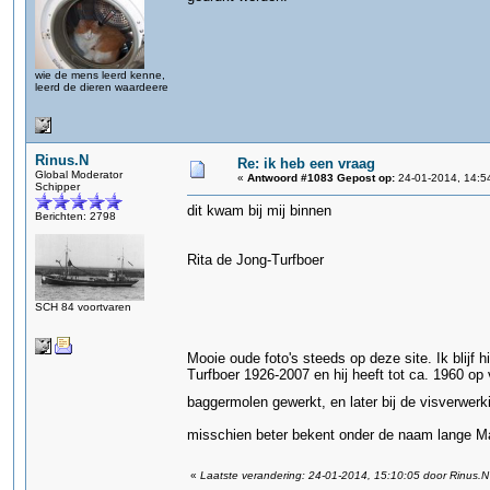
wie de mens leerd kenne,
leerd de dieren waardeere
Rinus.N
Re: ik heb een vraag
Global Moderator
«
Antwoord #1083 Gepost op:
24-01-2014, 14:5
Schipper
dit kwam bij mij binnen
Berichten: 2798
Rita de Jong-Turfboer
SCH 84 voortvaren
Mooie oude foto's steeds op deze site. Ik blijf
Turfboer 1926-2007 en hij heeft tot ca. 1960 op 
baggermolen gewerkt, en later bij de visverwerk
misschien beter bekent onder de naam lange M
«
Laatste verandering: 24-01-2014, 15:10:05 door Rinus.N