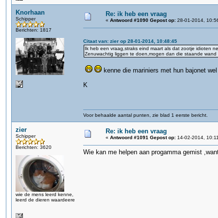
Knorhaan
Re: ik heb een vraag
Schipper
«
Antwoord #1090 Gepost op:
28-01-2014, 10:5
Berichten: 1817
Citaat van: zier op 28-01-2014, 10:48:45
Ik heb een vraag,straks eind maart als dat zootje idioten n
Zenuwachtig liggen te doen,mogen dan die staande wand vis
kenne die mariniers met hun bajonet wel 
K
Voor behaalde aantal punten, zie blad 1 eerste bericht.
zier
Re: ik heb een vraag
Schipper
«
Antwoord #1091 Gepost op:
14-02-2014, 10:1
Berichten: 3620
Wie kan me helpen aan progamma gemist ,want i
wie de mens leerd kenne,
leerd de dieren waardeere