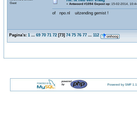
Gast
«
Antwoord #1094 Gepost op:
15-02-2014, 10:4
of npo.nl uitzending gemist !
Pagina's:
1
...
69
70
71
72
[
73
]
74
75
76
77
...
112
Powered by SMF 1.1