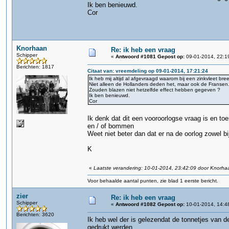
Ik ben benieuwd.
Cor
Knorhaan
Re: ik heb een vraag
Schipper
«
Antwoord #1081 Gepost op:
09-01-2014, 22:1
Berichten: 1817
Citaat van: vreemdeling op 09-01-2014, 17:21:24
Ik heb mij altijd al afgevraagd waarom bij een zinkvleet bre
Niet alleen de Hollanders deden het, maar ook de Fransen
Zouden blazen niet hetzelfde effect hebben gegeven ?
Ik ben benieuwd.
Cor
Ik denk dat dit een vooroorlogse vraag is en to
en / of bommen
Weet niet beter dan dat er na de oorlog zowel bij
K
«
Laatste verandering: 10-01-2014, 23:42:09 door Knorha
Voor behaalde aantal punten, zie blad 1 eerste bericht.
zier
Re: ik heb een vraag
Schipper
«
Antwoord #1082 Gepost op:
10-01-2014, 14:4
Berichten: 3620
Ik heb wel der is gelezendat de tonnetjes van d
gedrukt werden.