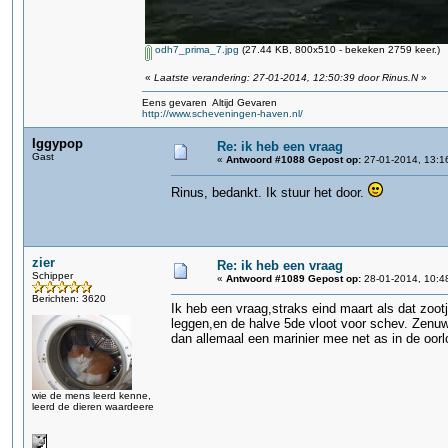
odh7_prima_7.jpg
(27.44 KB, 800x510 - bekeken 2759 keer.)
«
Laatste verandering: 27-01-2014, 12:50:39 door Rinus.N
»
Eens gevaren Altijd Gevaren
http://www.scheveningen-haven.nl/
Iggypop
Re: ik heb een vraag
Gast
«
Antwoord #1088 Gepost op:
27-01-2014, 13:1
Rinus, bedankt. Ik stuur het door.
zier
Re: ik heb een vraag
Schipper
«
Antwoord #1089 Gepost op:
28-01-2014, 10:4
Berichten: 3620
Ik heb een vraag,straks eind maart als dat zootj
leggen,en de halve 5de vloot voor schev. Zenuw
dan allemaal een marinier mee net as in de oorl
wie de mens leerd kenne,
leerd de dieren waardeere