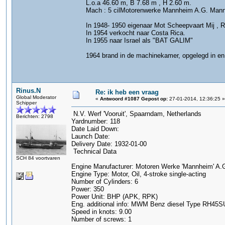
L.o.a 46.60 m, B 7.68 m , H 2.60 m.
Mach : 5 cilMotorenwerke Mannheim A.G. Mann
In 1948- 1950 eigenaar Mot Scheepvaart Mij , 
In 1954 verkocht naar Costa Rica.
In 1955 naar Israel als "BAT GALIM"
1964 brand in de machinekamer, opgelegd in en 
Rinus.N
Re: ik heb een vraag
Global Moderator
«
Antwoord #1087 Gepost op:
27-01-2014, 12:36:25 »
Schipper
N.V. Werf 'Vooruit', Spaarndam, Netherlands
Berichten: 2798
Yardnumber: 118
Date Laid Down:
Launch Date:
Delivery Date: 1932-01-00
Technical Data
SCH 84 voortvaren
Engine Manufacturer: Motoren Werke 'Mannheim' 
Engine Type: Motor, Oil, 4-stroke single-acting
Number of Cylinders: 6
Power: 350
Power Unit: BHP (APK, RPK)
Eng. additional info: MWM Benz diesel Type RH45S
Speed in knots: 9.00
Number of screws: 1