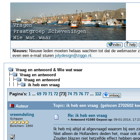
Nieuws:
Nieuwe leden moeten helaas wachten tot dat de webmaster ze a
even een e-mail sturen
jolydesign@ziggo.nl
.
Vraag en antwoord & Wie wat waar
Vraag en antwoord
Vraag en antwoord
ik heb een vraag
Pagina's:
1
...
69
70
71
72
[
73
]
74
75
76
77
...
112
Topic: ik heb een vraag (gelezen 2702602 ke
Auteur
vreemdeling
Re: ik heb een vraag
Schipper
«
Antwoord #1080 Gepost op:
09-01-2014, 17:2
Berichten: 1860
Ik heb mij altijd al afgevraagd waarom bij een z
Niet alleen de Hollanders deden het, maar ook 
Zouden blazen niet hetzelfde effect hebben ge