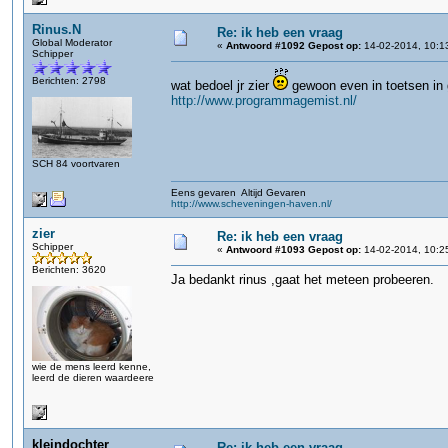
Rinus.N
Re: ik heb een vraag
Global Moderator
«
Antwoord #1092 Gepost op:
14-02-2014, 10:1
Schipper
Berichten: 2798
wat bedoel jr zier
gewoon even in toetsen in
http://www.programmagemist.nl/
SCH 84 voortvaren
Eens gevaren Altijd Gevaren
http://www.scheveningen-haven.nl/
zier
Re: ik heb een vraag
Schipper
«
Antwoord #1093 Gepost op:
14-02-2014, 10:2
Berichten: 3620
Ja bedankt rinus ,gaat het meteen probeeren.
wie de mens leerd kenne,
leerd de dieren waardeere
kleindochter
Re: ik heb een vraag