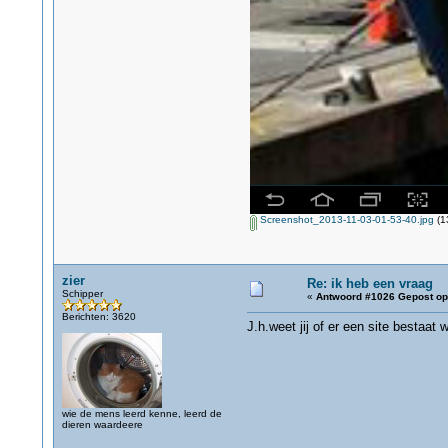
Screenshot_2013-11-03-01-53-40.jpg
(1
zier
Re: ik heb een vraag
Schipper
«
Antwoord #1026 Gepost op
Berichten: 3620
J.h.weet jij of er een site bestaat
wie de mens leerd kenne, leerd de
dieren waardeere