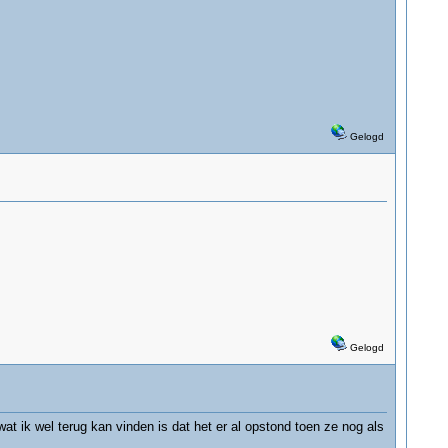
Gelogd
Gelogd
wat ik wel terug kan vinden is dat het er al opstond toen ze nog als