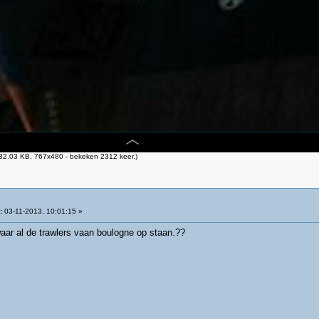
32.03 KB, 767x480 - bekeken 2312 keer.)
:
03-11-2013, 10:01:15 »
 waar al de trawlers vaan boulogne op staan.??