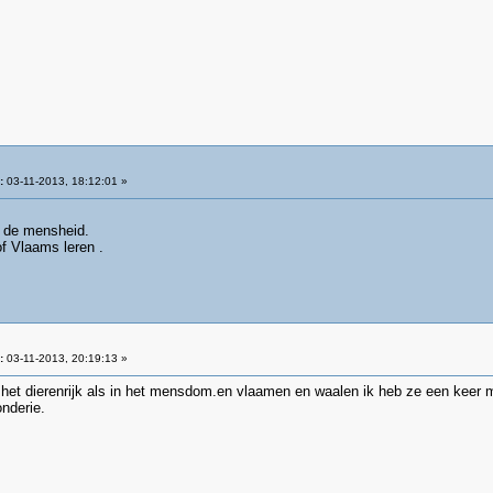
:
03-11-2013, 18:12:01 »
n de mensheid.
f Vlaams leren .
:
03-11-2013, 20:19:13 »
 het dierenrijk als in het mensdom.en vlaamen en waalen ik heb ze een keer 
onderie.