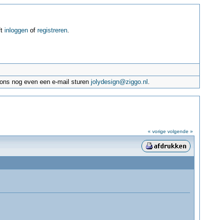
ft
inloggen
of
registreren
.
e ons nog even een e-mail sturen
jolydesign@ziggo.nl
.
« vorige
volgende »