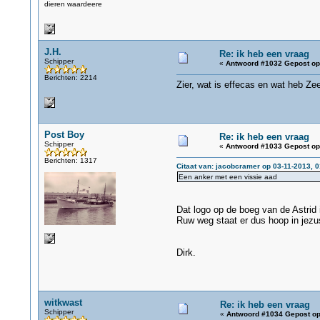
dieren waardeere
J.H.
Re: ik heb een vraag
Schipper
«
Antwoord #1032 Gepost op
Berichten: 2214
Zier, wat is effecas en wat heb Ze
Post Boy
Re: ik heb een vraag
Schipper
«
Antwoord #1033 Gepost op
Berichten: 1317
Citaat van: jacobcramer op 03-11-2013, 0
Een anker met een vissie aad
Dat logo op de boeg van de Astrid 
Ruw weg staat er dus hoop in jezus
Dirk.
witkwast
Re: ik heb een vraag
Schipper
«
Antwoord #1034 Gepost op