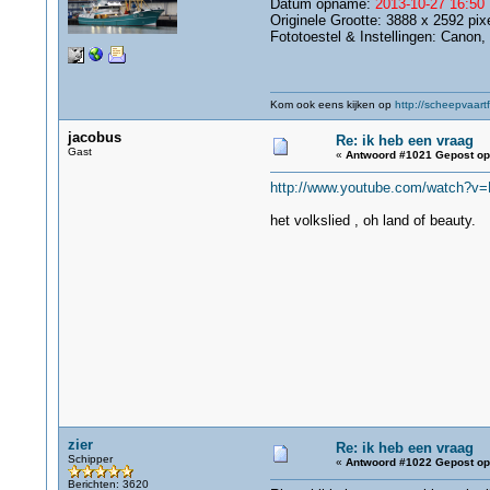
Datum opname:
2013-10-27 16:50
Originele Grootte: 3888 x 2592 pix
Fototoestel & Instellingen: Canon,
Kom ook eens kijken op
http://scheepvaartf
jacobus
Re: ik heb een vraag
Gast
«
Antwoord #1021 Gepost op
http://www.youtube.com/watch?v
het volkslied , oh land of beauty.
zier
Re: ik heb een vraag
Schipper
«
Antwoord #1022 Gepost op
Berichten: 3620