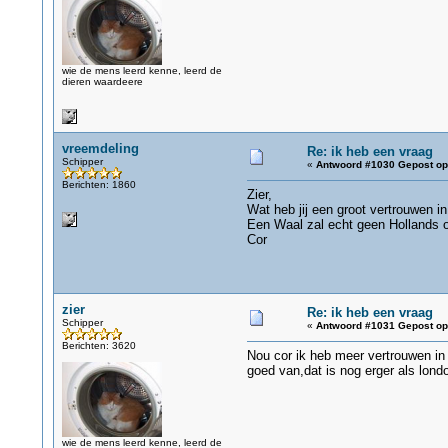
wie de mens leerd kenne, leerd de
dieren waardeere
vreemdeling
Re: ik heb een vraag
Schipper
«
Antwoord #1030 Gepost op
Berichten: 1860
Zier,
Wat heb jij een groot vertrouwen i
Een Waal zal echt geen Hollands o
Cor
zier
Re: ik heb een vraag
Schipper
«
Antwoord #1031 Gepost op
Berichten: 3620
Nou cor ik heb meer vertrouwen in
goed van,dat is nog erger als lond
wie de mens leerd kenne, leerd de