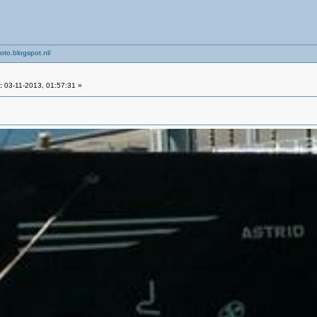
oto.blogspot.nl/
:
03-11-2013, 01:57:31 »