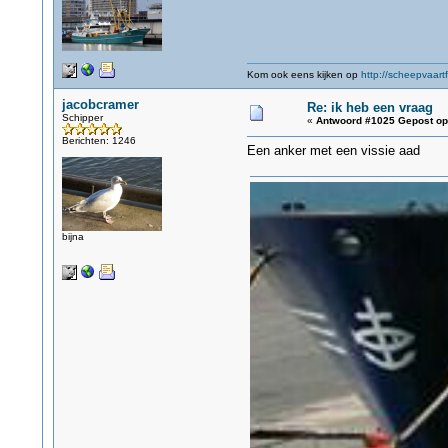
Kom ook eens kijken op
http://scheepvaartf
jacobcramer
Re: ik heb een vraag
Schipper
«
Antwoord #1025 Gepost op
Berichten: 1246
Een anker met een vissie aad
bijna