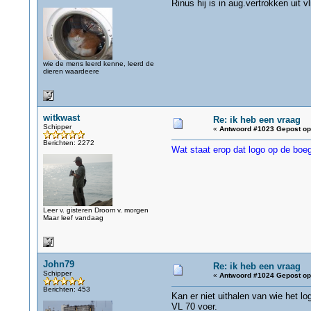
Rinus hij is in aug.vertrokken uit 
wie de mens leerd kenne, leerd de
dieren waardeere
witkwast
Re: ik heb een vraag
Schipper
«
Antwoord #1023 Gepost op
Berichten: 2272
Wat staat erop dat logo op de boe
Leer v. gisteren Droom v. morgen
Maar leef vandaag
John79
Re: ik heb een vraag
Schipper
«
Antwoord #1024 Gepost op
Berichten: 453
Kan er niet uithalen van wie het lo
VL 70 voer.