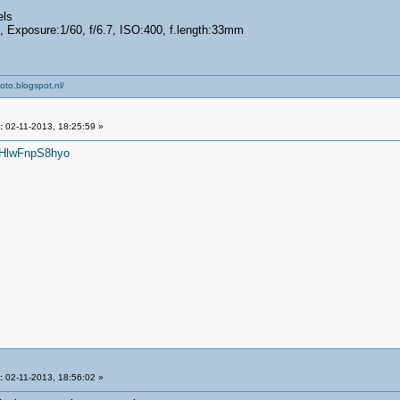
els
 , Exposure:1/60, f/6.7, ISO:400, f.length:33mm
oto.blogspot.nl/
:
02-11-2013, 18:25:59 »
=HlwFnpS8hyo
:
02-11-2013, 18:56:02 »