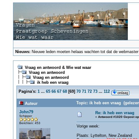
Nieuws:
Nieuwe leden moeten helaas wachten tot dat de webmaster ze
Vraag en antwoord & Wie wat waar
Vraag en antwoord
Vraag en antwoord
ik heb een vraag
Pagina's:
1
...
65
66
67
68
[
69
]
70
71
72
73
...
112
Topic: ik heb een vraag (gelezen
Auteur
John79
Re: ik heb een vraag
Schipper
«
Antwoord #1020 Gepost op
Berichten: 453
Vorige week:
Plaats: Lyttelton, New Zealand