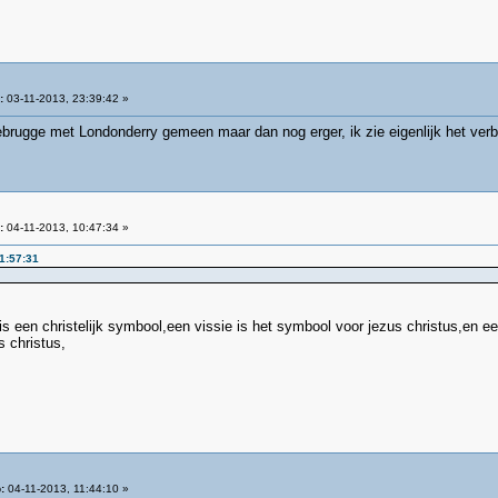
:
03-11-2013, 23:39:42 »
ebrugge met Londonderry gemeen maar dan nog erger, ik zie eigenlijk het verb
:
04-11-2013, 10:47:34 »
1:57:31
is een christelijk symbool,een vissie is het symbool voor jezus christus,en e
 christus,
:
04-11-2013, 11:44:10 »