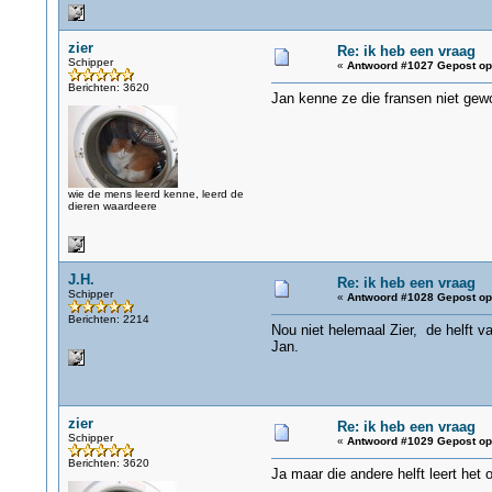
zier
Re: ik heb een vraag
Schipper
«
Antwoord #1027 Gepost op
Berichten: 3620
Jan kenne ze die fransen niet gewo
wie de mens leerd kenne, leerd de
dieren waardeere
J.H.
Re: ik heb een vraag
Schipper
«
Antwoord #1028 Gepost op
Berichten: 2214
Nou niet helemaal Zier, de helft v
Jan.
zier
Re: ik heb een vraag
Schipper
«
Antwoord #1029 Gepost op
Berichten: 3620
Ja maar die andere helft leert het 