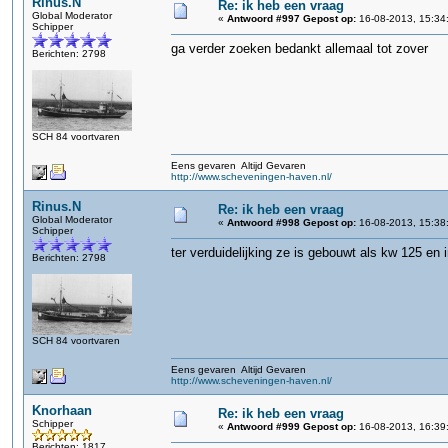
Rinus.N
Re: ik heb een vraag
Global Moderator
«
Antwoord #997 Gepost op:
16-08-2013, 15:34
Schipper
ga verder zoeken bedankt allemaal tot zover
Berichten: 2798
SCH 84 voortvaren
Eens gevaren Altijd Gevaren
http://www.scheveningen-haven.nl/
Rinus.N
Re: ik heb een vraag
Global Moderator
«
Antwoord #998 Gepost op:
16-08-2013, 15:38
Schipper
ter verduidelijking ze is gebouwt als kw 125 e
Berichten: 2798
SCH 84 voortvaren
Eens gevaren Altijd Gevaren
http://www.scheveningen-haven.nl/
Knorhaan
Re: ik heb een vraag
Schipper
«
Antwoord #999 Gepost op:
16-08-2013, 16:39
Berichten: 1817