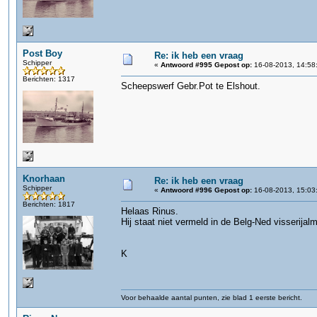
Post Boy
Re: ik heb een vraag
Schipper
«
Antwoord #995 Gepost op:
16-08-2013, 14:58
Berichten: 1317
Scheepswerf Gebr.Pot te Elshout.
Knorhaan
Re: ik heb een vraag
Schipper
«
Antwoord #996 Gepost op:
16-08-2013, 15:03
Berichten: 1817
Helaas Rinus.
Hij staat niet vermeld in de Belg-Ned visserija
K
Voor behaalde aantal punten, zie blad 1 eerste bericht.