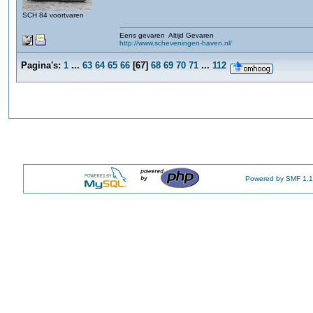
SCH 84 voortvaren
Eens gevaren Altijd Gevaren
http://www.scheveningen-haven.nl/
Pagina's:
1
...
63
64
65
66
[
67
]
68
69
70
71
...
112
Powered by SMF 1.1