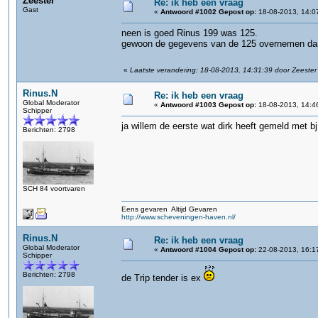
Zeester
Re: ik heb een vraag
Gast
«
Antwoord #1002 Gepost op:
18-08-2013, 14:0
neen is goed Rinus 199 was 125.
gewoon de gegevens van de 125 overnemen dan
«
Laatste verandering: 18-08-2013, 14:31:39 door Zeester
Rinus.N
Re: ik heb een vraag
Global Moderator
«
Antwoord #1003 Gepost op:
18-08-2013, 14:4
Schipper
ja willem de eerste wat dirk heeft gemeld met b
Berichten: 2798
SCH 84 voortvaren
Eens gevaren Altijd Gevaren
http://www.scheveningen-haven.nl/
Rinus.N
Re: ik heb een vraag
Global Moderator
«
Antwoord #1004 Gepost op:
22-08-2013, 16:1
Schipper
Berichten: 2798
de Trip tender is ex