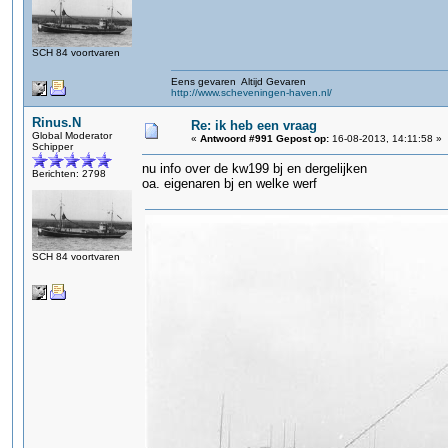
SCH 84 voortvaren
Eens gevaren Altijd Gevaren
http://www.scheveningen-haven.nl/
Rinus.N
Re: ik heb een vraag
Global Moderator
«
Antwoord #991 Gepost op:
16-08-2013, 14:11:58 »
Schipper
nu info over de kw199 bj en dergelijken
Berichten: 2798
oa. eigenaren bj en welke werf
SCH 84 voortvaren