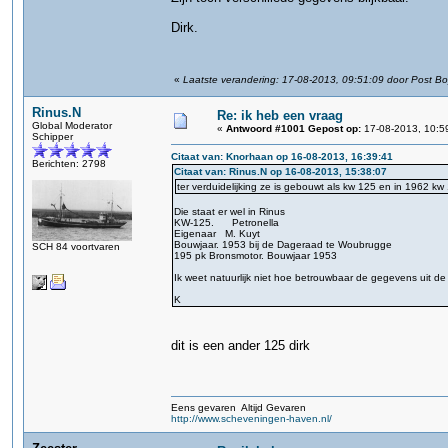
Dirk.
«
Laatste verandering: 17-08-2013, 09:51:09 door Post B
Rinus.N
Re: ik heb een vraag
Global Moderator
«
Antwoord #1001 Gepost op:
17-08-2013, 10:5
Schipper
Citaat van: Knorhaan op 16-08-2013, 16:39:41
Berichten: 2798
Citaat van: Rinus.N op 16-08-2013, 15:38:07
ter verduidelijking ze is gebouwt als kw 125 en in 1962 k
Die staat er wel in Rinus
KW-125. Petronella
Eigenaar M. Kuyt
Bouwjaar. 1953 bij de Dageraad te Woubrugge
SCH 84 voortvaren
195 pk Bronsmotor. Bouwjaar 1953
Ik weet natuurlijk niet hoe betrouwbaar de gegevens uit de
K
dit is een ander 125 dirk
Eens gevaren Altijd Gevaren
http://www.scheveningen-haven.nl/