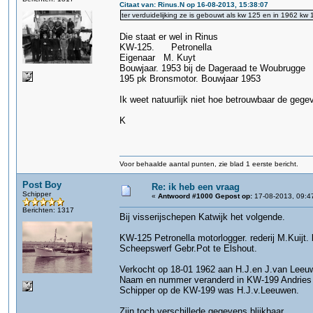
Citaat van: Rinus.N op 16-08-2013, 15:38:07
ter verduidelijking ze is gebouwt als kw 125 en in 1962 k
Die staat er wel in Rinus
KW-125. Petronella
Eigenaar M. Kuyt
Bouwjaar. 1953 bij de Dageraad te Woubrugge
195 pk Bronsmotor. Bouwjaar 1953
Ik weet natuurlijk niet hoe betrouwbaar de gege
K
Voor behaalde aantal punten, zie blad 1 eerste bericht.
Post Boy
Re: ik heb een vraag
Schipper
«
Antwoord #1000 Gepost op:
17-08-2013, 09:4
Berichten: 1317
Bij visserijschepen Katwijk het volgende.
KW-125 Petronella motorlogger. rederij M.Kuijt.
Scheepswerf Gebr.Pot te Elshout.
Verkocht op 18-01 1962 aan H.J.en J.van Leeu
Naam en nummer veranderd in KW-199 Andries 
Schipper op de KW-199 was H.J.v.Leeuwen.
Zijn toch verschillede gegevens blijkbaar.