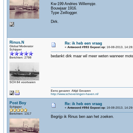
Kw-199 Andries Willempje.
Bouwjaar 1916.
Type Zeillogger.
Dirk.
Rinus.N
Re: ik heb een vraag
Global Moderator
«
Antwoord #993 Gepost op:
16-08-2013, 14:28
Schipper
bedankt dirk maar wil meer weten wanneer moter
Berichten: 2798
SCH 84 voortvaren
Eens gevaren Altijd Gevaren
http://www.scheveningen-haven.nl/
Post Boy
Re: ik heb een vraag
Schipper
«
Antwoord #994 Gepost op:
16-08-2013, 14:29
Berichten: 1317
Begrijp ik Rinus ben aan het zoeken.