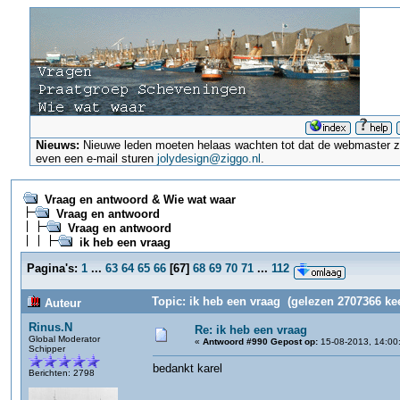
Nieuws:
Nieuwe leden moeten helaas wachten tot dat de webmaster ze a
even een e-mail sturen
jolydesign@ziggo.nl
.
Vraag en antwoord & Wie wat waar
Vraag en antwoord
Vraag en antwoord
ik heb een vraag
Pagina's:
1
...
63
64
65
66
[
67
]
68
69
70
71
...
112
Topic: ik heb een vraag (gelezen 2707366 ke
Auteur
Rinus.N
Re: ik heb een vraag
Global Moderator
«
Antwoord #990 Gepost op:
15-08-2013, 14:00
Schipper
bedankt karel
Berichten: 2798