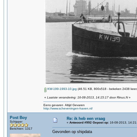
KW-199-1993-10.jpg
(46.51 KB, 800x518 - bekeken 2438 keer.
«
Laatste verandering: 16-08-2013, 14:15:17 door Rinus.N
»
Eens gevaren Altijd Gevaren
http://www.scheveningen-haven.nl/
Post Boy
Re: ik heb een vraag
Schipper
«
Antwoord #992 Gepost op:
16-08-2013, 14:21
Berichten: 1317
Gevonden op shipdata