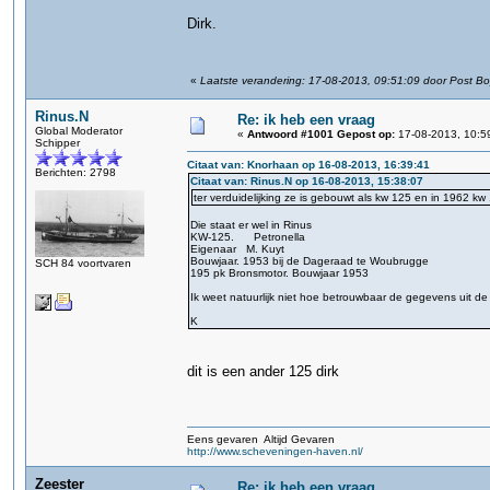
Dirk.
«
Laatste verandering: 17-08-2013, 09:51:09 door Post B
Rinus.N
Re: ik heb een vraag
Global Moderator
«
Antwoord #1001 Gepost op:
17-08-2013, 10:5
Schipper
Citaat van: Knorhaan op 16-08-2013, 16:39:41
Berichten: 2798
Citaat van: Rinus.N op 16-08-2013, 15:38:07
ter verduidelijking ze is gebouwt als kw 125 en in 1962 k
Die staat er wel in Rinus
KW-125. Petronella
Eigenaar M. Kuyt
Bouwjaar. 1953 bij de Dageraad te Woubrugge
SCH 84 voortvaren
195 pk Bronsmotor. Bouwjaar 1953
Ik weet natuurlijk niet hoe betrouwbaar de gegevens uit de
K
dit is een ander 125 dirk
Eens gevaren Altijd Gevaren
http://www.scheveningen-haven.nl/
Zeester
Re: ik heb een vraag