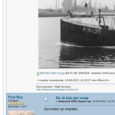
KW-199-1993-10.jpg
(46.51 KB, 800x518 - bekeken 2432 keer.
«
Laatste verandering: 16-08-2013, 14:15:17 door Rinus.N
»
Eens gevaren Altijd Gevaren
http://www.scheveningen-haven.nl/
Post Boy
Re: ik heb een vraag
Schipper
«
Antwoord #992 Gepost op:
16-08-2013, 14:21
Berichten: 1317
Gevonden op shipdata