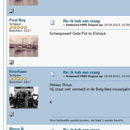
Post Boy
Re: ik heb een vraag
Schipper
«
Antwoord #995 Gepost op:
16-08-2013, 14:58
Berichten: 1317
Scheepswerf Gebr.Pot te Elshout.
Knorhaan
Re: ik heb een vraag
Schipper
«
Antwoord #996 Gepost op:
16-08-2013, 15:03
Berichten: 1817
Helaas Rinus.
Hij staat niet vermeld in de Belg-Ned visserija
K
Voor behaalde aantal punten, zie blad 1 eerste bericht.
Rinus.N
Re: ik heb een vraag