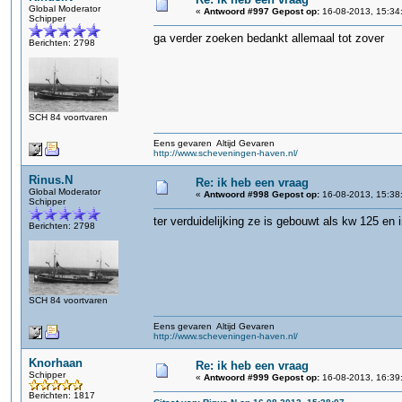
Global Moderator
«
Antwoord #997 Gepost op:
16-08-2013, 15:34
Schipper
ga verder zoeken bedankt allemaal tot zover
Berichten: 2798
SCH 84 voortvaren
Eens gevaren Altijd Gevaren
http://www.scheveningen-haven.nl/
Rinus.N
Re: ik heb een vraag
Global Moderator
«
Antwoord #998 Gepost op:
16-08-2013, 15:38
Schipper
ter verduidelijking ze is gebouwt als kw 125 e
Berichten: 2798
SCH 84 voortvaren
Eens gevaren Altijd Gevaren
http://www.scheveningen-haven.nl/
Knorhaan
Re: ik heb een vraag
Schipper
«
Antwoord #999 Gepost op:
16-08-2013, 16:39
Berichten: 1817