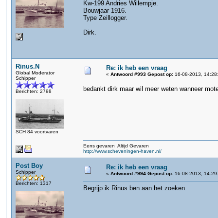
Kw-199 Andries Willempje.
Bouwjaar 1916.
Type Zeillogger.
Dirk.
Rinus.N
Re: ik heb een vraag
Global Moderator
«
Antwoord #993 Gepost op:
16-08-2013, 14:28
Schipper
bedankt dirk maar wil meer weten wanneer moter
Berichten: 2798
SCH 84 voortvaren
Eens gevaren Altijd Gevaren
http://www.scheveningen-haven.nl/
Post Boy
Re: ik heb een vraag
Schipper
«
Antwoord #994 Gepost op:
16-08-2013, 14:29
Berichten: 1317
Begrijp ik Rinus ben aan het zoeken.