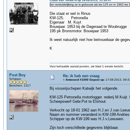
Citaat van: Rinus.N op 16-08-2013, 15:38:07
ter verduidelijking ze is gebouwt als kw 125 en in 1962 k
Die staat er wel in Rinus
KW-125. Petronella
Eigenaar M. Kuyt
Bouwjaar. 1953 bij de Dageraad te Woubrugge
195 pk Bronsmotor. Bouwjaar 1953
Ik weet natuurlijk niet hoe betrouwbaar de gege
K
Voor behaalde aantal punten, zie blad 1 eerste bericht.
Post Boy
Re: ik heb een vraag
Schipper
«
Antwoord #1000 Gepost op:
17-08-2013, 09:4
Berichten: 1317
Bij visserijschepen Katwijk het volgende.
KW-125 Petronella motorlogger. rederij M.Kuijt.
Scheepswerf Gebr.Pot te Elshout.
Verkocht op 18-01 1962 aan H.J.en J.van Leeu
Naam en nummer veranderd in KW-199 Andries 
Schipper op de KW-199 was H.J.v.Leeuwen.
Zijn toch verschillede gegevens blijkbaar.