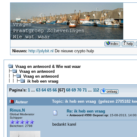
Nieuws:
http://jolybit.nl
De nieuwe crypto hulp
Vraag en antwoord & Wie wat waar
Vraag en antwoord
Vraag en antwoord
ik heb een vraag
Pagina's:
1
...
63
64
65
66
[
67
]
68
69
70
71
...
112
Topic: ik heb een vraag (gelezen 2705182 ke
Auteur
Rinus.N
Re: ik heb een vraag
Global Moderator
«
Antwoord #990 Gepost op:
15-08-2013, 14:00
Schipper
bedankt karel
Berichten: 2798