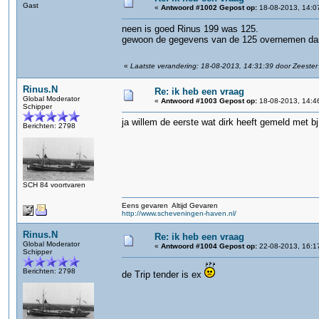
Gast
«
Antwoord #1002 Gepost op:
18-08-2013, 14:0
neen is goed Rinus 199 was 125.
gewoon de gegevens van de 125 overnemen dan
«
Laatste verandering: 18-08-2013, 14:31:39 door Zeester
Rinus.N
Re: ik heb een vraag
Global Moderator
«
Antwoord #1003 Gepost op:
18-08-2013, 14:4
Schipper
ja willem de eerste wat dirk heeft gemeld met b
Berichten: 2798
SCH 84 voortvaren
Eens gevaren Altijd Gevaren
http://www.scheveningen-haven.nl/
Rinus.N
Re: ik heb een vraag
Global Moderator
«
Antwoord #1004 Gepost op:
22-08-2013, 16:1
Schipper
Berichten: 2798
de Trip tender is ex