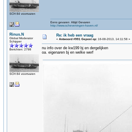
SCH 84 voortvaren
Eens gevaren Altijd Gevaren
http://www.scheveningen-haven.nl/
Rinus.N
Re: ik heb een vraag
Global Moderator
«
Antwoord #991 Gepost op:
16-08-2013, 14:11:58 »
Schipper
nu info over de kw199 bj en dergelijken
Berichten: 2798
oa. eigenaren bj en welke werf
SCH 84 voortvaren