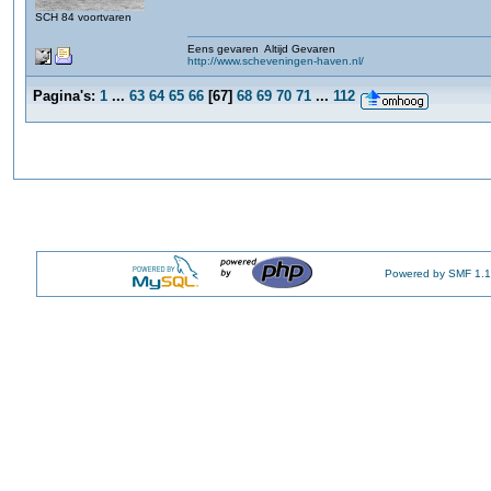
SCH 84 voortvaren
Eens gevaren Altijd Gevaren
http://www.scheveningen-haven.nl/
Pagina's:
1
...
63
64
65
66
[
67
]
68
69
70
71
...
112
Powered by SMF 1.1