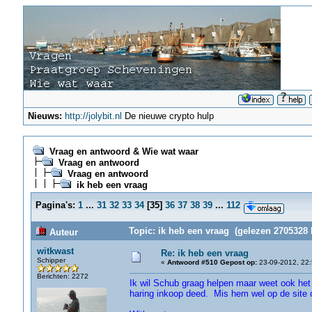
Nieuws:
http://jolybit.nl
De nieuwe crypto hulp
Vraag en antwoord & Wie wat waar
Vraag en antwoord
Vraag en antwoord
ik heb een vraag
Pagina's:
1
...
31
32
33
34
[
35
]
36
37
38
39
...
112
Topic: ik heb een vraag (gelezen 2705328 
Auteur
witkwast
Re: ik heb een vraag
Schipper
«
Antwoord #510 Gepost op:
23-09-2012, 22:
Berichten: 2272
Ik wil Schub graag helpen maar weet ook het 
haring inkoop deed. Mis hem wel op de site 