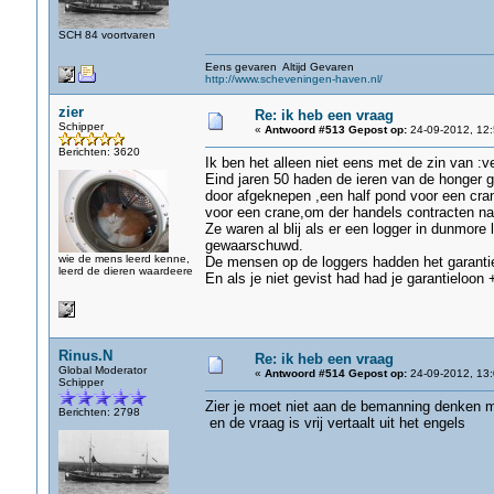
SCH 84 voortvaren
Eens gevaren Altijd Gevaren
http://www.scheveningen-haven.nl/
zier
Re: ik heb een vraag
Schipper
«
Antwoord #513 Gepost op:
24-09-2012, 12:
Berichten: 3620
Ik ben het alleen niet eens met de zin van :
Eind jaren 50 haden de ieren van de honger g
door afgeknepen ,een half pond voor een cra
voor een crane,om der handels contracten na
Ze waren al blij als er een logger in dunmore
gewaarschuwd.
wie de mens leerd kenne,
De mensen op de loggers hadden het garantiel
leerd de dieren waardeere
En als je niet gevist had had je garantieloon 
Rinus.N
Re: ik heb een vraag
Global Moderator
«
Antwoord #514 Gepost op:
24-09-2012, 13:
Schipper
Zier je moet niet aan de bemanning denken 
Berichten: 2798
en de vraag is vrij vertaalt uit het engels