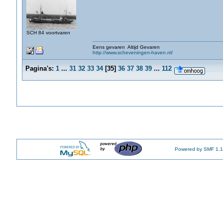
SCH 84 voortvaren
Eens gevaren Altijd Gevaren
http://www.scheveningen-haven.nl/
Pagina's:
1
...
31
32
33
34
[
35
]
36
37
38
39
...
112
Powered by SMF 1.1