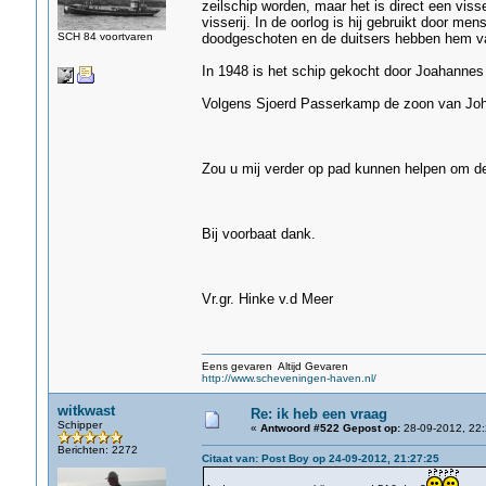
zeilschip worden, maar het is direct een vis
visserij. In de oorlog is hij gebruikt door me
SCH 84 voortvaren
doodgeschoten en de duitsers hebben hem v
In 1948 is het schip gekocht door Joahanne
Volgens Sjoerd Passerkamp de zoon van Joha
Zou u mij verder op pad kunnen helpen om de
Bij voorbaat dank.
Vr.gr. Hinke v.d Meer
Eens gevaren Altijd Gevaren
http://www.scheveningen-haven.nl/
witkwast
Re: ik heb een vraag
Schipper
«
Antwoord #522 Gepost op:
28-09-2012, 22:
Berichten: 2272
Citaat van: Post Boy op 24-09-2012, 21:27:25