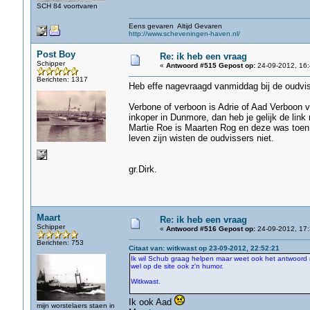
SCH 84 voortvaren
Eens gevaren Altijd Gevaren
http://www.scheveningen-haven.nl/
Post Boy
Re: ik heb een vraag
Schipper
«
Antwoord #515 Gepost op:
24-09-2012, 16:
Berichten: 1317
Heb effe nagevraagd vanmiddag bij de oudvis
Verbone of verboon is Adrie of Aad Verboon va
inkoper in Dunmore, dan heb je gelijk de link
Martie Roe is Maarten Rog en deze was toen 
leven zijn wisten de oudvissers niet.
gr.Dirk.
Maart
Re: ik heb een vraag
Schipper
«
Antwoord #516 Gepost op:
24-09-2012, 17:
Berichten: 753
Citaat van: witkwast op 23-09-2012, 22:52:21
Ik wil Schub graag helpen maar weet ook het antwoord n
wel op de site ook z'n humor.
Witkwast.
Ik ook Aad
mijn worstelaers staen in