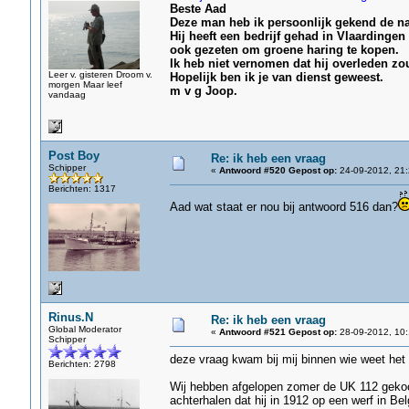
Beste Aad
Deze man heb ik persoonlijk gekend de na
Hij heeft een bedrijf gehad in Vlaardingen
ook gezeten om groene haring te kopen.
Ik heb niet vernomen dat hij overleden zou 
Leer v. gisteren Droom v.
Hopelijk ben ik je van dienst geweest.
morgen Maar leef
m v g Joop.
vandaag
Post Boy
Re: ik heb een vraag
Schipper
«
Antwoord #520 Gepost op:
24-09-2012, 21:
Berichten: 1317
Aad wat staat er nou bij antwoord 516 dan?
Rinus.N
Re: ik heb een vraag
Global Moderator
«
Antwoord #521 Gepost op:
28-09-2012, 10:
Schipper
deze vraag kwam bij mij binnen wie weet het
Berichten: 2798
Wij hebben afgelopen zomer de UK 112 gekoc
achterhalen dat hij in 1912 op een werf in Be