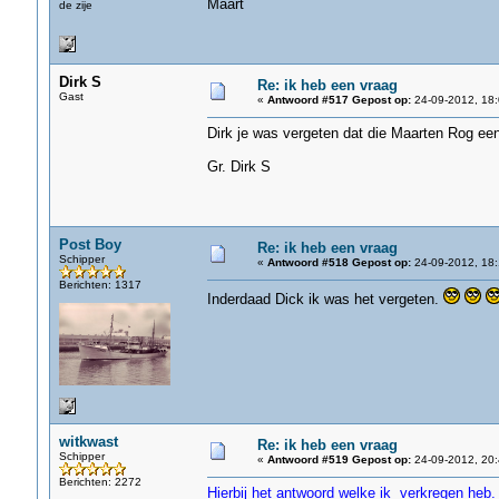
Maart
de zije
Dirk S
Re: ik heb een vraag
Gast
«
Antwoord #517 Gepost op:
24-09-2012, 18:
Dirk je was vergeten dat die Maarten Rog e
Gr. Dirk S
Post Boy
Re: ik heb een vraag
Schipper
«
Antwoord #518 Gepost op:
24-09-2012, 18:
Berichten: 1317
Inderdaad Dick ik was het vergeten.
witkwast
Re: ik heb een vraag
Schipper
«
Antwoord #519 Gepost op:
24-09-2012, 20:
Berichten: 2272
Hierbij het antwoord welke ik verkregen heb.