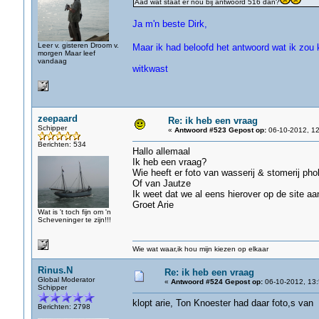
Aad wat staat er nou bij antwoord 516 dan?
Ja m'n beste Dirk,
Leer v. gisteren Droom v.
Maar ik had beloofd het antwoord wat ik zou 
morgen Maar leef
vandaag
witkwast
zeepaard
Re: ik heb een vraag
Schipper
«
Antwoord #523 Gepost op:
06-10-2012, 12
Berichten: 534
Hallo allemaal
Ik heb een vraag?
Wie heeft er foto van wasserij & stomerij ph
Of van Jautze
Ik weet dat we al eens hierover op de site a
Groet Arie
Wat is 't toch fijn om 'n
Scheveninger te zijn!!!
Wie wat waar,ik hou mijn kiezen op elkaar
Rinus.N
Re: ik heb een vraag
Global Moderator
«
Antwoord #524 Gepost op:
06-10-2012, 13:
Schipper
klopt arie, Ton Knoester had daar foto,s van
Berichten: 2798