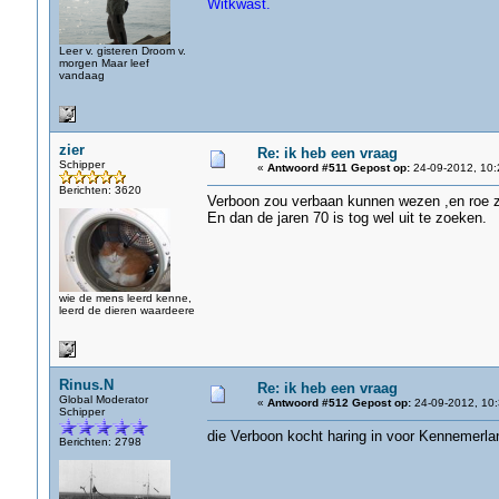
Witkwast.
Leer v. gisteren Droom v.
morgen Maar leef
vandaag
zier
Re: ik heb een vraag
Schipper
«
Antwoord #511 Gepost op:
24-09-2012, 10:
Berichten: 3620
Verboon zou verbaan kunnen wezen ,en roe 
En dan de jaren 70 is tog wel uit te zoeken.
wie de mens leerd kenne,
leerd de dieren waardeere
Rinus.N
Re: ik heb een vraag
Global Moderator
«
Antwoord #512 Gepost op:
24-09-2012, 10:
Schipper
die Verboon kocht haring in voor Kennemerlan
Berichten: 2798