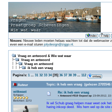
Nieuws:
Nieuwe leden moeten helaas wachten tot dat de webmaster ze a
even een e-mail sturen
jolydesign@ziggo.nl
.
Vraag en antwoord & Wie wat waar
Vraag en antwoord
Vraag en antwoord
ik heb een vraag
Pagina's:
1
...
31
32
33
34
[
35
]
36
37
38
39
...
112
Topic: ik heb een vraag (gelezen 2705546 
Auteur
witkwast
Re: ik heb een vraag
Schipper
«
Antwoord #510 Gepost op:
23-09-2012, 22:
Berichten: 2272
Ik wil Schub graag helpen maar weet ook het 
haring inkoop deed. Mis hem wel op de site 