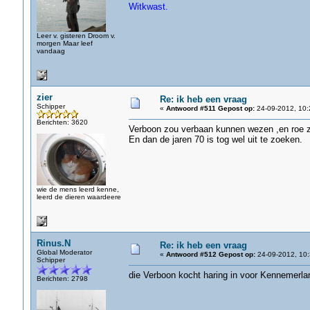
Witkwast.
Leer v. gisteren Droom v.
morgen Maar leef
vandaag
zier
Re: ik heb een vraag
Schipper
«
Antwoord #511 Gepost op:
24-09-2012, 10:
Berichten: 3620
Verboon zou verbaan kunnen wezen ,en roe 
En dan de jaren 70 is tog wel uit te zoeken.
wie de mens leerd kenne,
leerd de dieren waardeere
Rinus.N
Re: ik heb een vraag
Global Moderator
«
Antwoord #512 Gepost op:
24-09-2012, 10:
Schipper
die Verboon kocht haring in voor Kennemerlan
Berichten: 2798