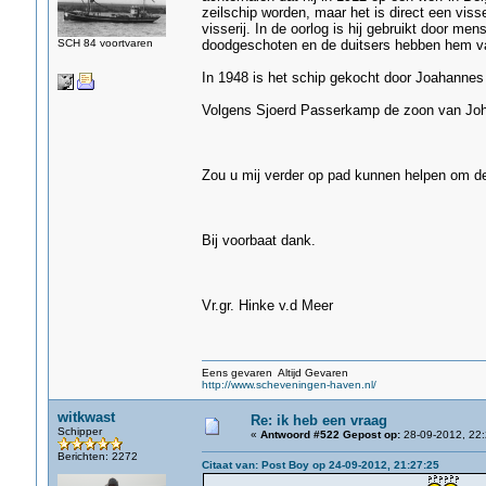
zeilschip worden, maar het is direct een vis
visserij. In de oorlog is hij gebruikt door me
SCH 84 voortvaren
doodgeschoten en de duitsers hebben hem v
In 1948 is het schip gekocht door Joahanne
Volgens Sjoerd Passerkamp de zoon van Joha
Zou u mij verder op pad kunnen helpen om de
Bij voorbaat dank.
Vr.gr. Hinke v.d Meer
Eens gevaren Altijd Gevaren
http://www.scheveningen-haven.nl/
witkwast
Re: ik heb een vraag
Schipper
«
Antwoord #522 Gepost op:
28-09-2012, 22:
Berichten: 2272
Citaat van: Post Boy op 24-09-2012, 21:27:25