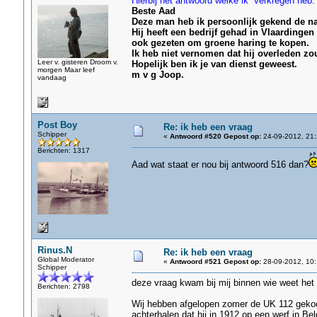
Hierbij het antwoord welke ik verkregen heb.
Beste Aad
Deze man heb ik persoonlijk gekend de na
Hij heeft een bedrijf gehad in Vlaardingen
ook gezeten om groene haring te kopen.
Ik heb niet vernomen dat hij overleden zou 
Leer v. gisteren Droom v.
Hopelijk ben ik je van dienst geweest.
morgen Maar leef
m v g Joop.
vandaag
Post Boy
Re: ik heb een vraag
Schipper
«
Antwoord #520 Gepost op:
24-09-2012, 21:
Berichten: 1317
Aad wat staat er nou bij antwoord 516 dan?
Rinus.N
Re: ik heb een vraag
Global Moderator
«
Antwoord #521 Gepost op:
28-09-2012, 10:
Schipper
deze vraag kwam bij mij binnen wie weet het
Berichten: 2798
Wij hebben afgelopen zomer de UK 112 gekoc
achterhalen dat hij in 1912 op een werf in Be