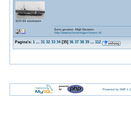
SCH 84 voortvaren
Eens gevaren Altijd Gevaren
http://www.scheveningen-haven.nl/
Pagina's:
1
...
31
32
33
34
[
35
]
36
37
38
39
...
112
Powered by SMF 1.1