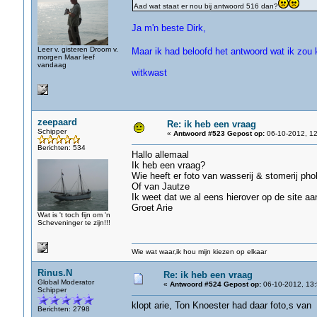
Aad wat staat er nou bij antwoord 516 dan?
Ja m'n beste Dirk,
Leer v. gisteren Droom v.
Maar ik had beloofd het antwoord wat ik zou 
morgen Maar leef
vandaag
witkwast
zeepaard
Re: ik heb een vraag
Schipper
«
Antwoord #523 Gepost op:
06-10-2012, 12
Berichten: 534
Hallo allemaal
Ik heb een vraag?
Wie heeft er foto van wasserij & stomerij ph
Of van Jautze
Ik weet dat we al eens hierover op de site a
Groet Arie
Wat is 't toch fijn om 'n
Scheveninger te zijn!!!
Wie wat waar,ik hou mijn kiezen op elkaar
Rinus.N
Re: ik heb een vraag
Global Moderator
«
Antwoord #524 Gepost op:
06-10-2012, 13:
Schipper
klopt arie, Ton Knoester had daar foto,s van
Berichten: 2798