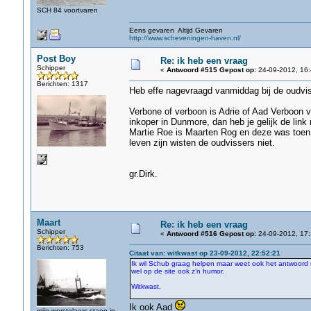
SCH 84 voortvaren
Eens gevaren Altijd Gevaren
http://www.scheveningen-haven.nl/
Post Boy
Re: ik heb een vraag
Schipper
«
Antwoord #515 Gepost op:
24-09-2012, 16:
Berichten: 1317
Heb effe nagevraagd vanmiddag bij de oudvis
Verbone of verboon is Adrie of Aad Verboon va
inkoper in Dunmore, dan heb je gelijk de link
Martie Roe is Maarten Rog en deze was toen 
leven zijn wisten de oudvissers niet.
gr.Dirk.
Maart
Re: ik heb een vraag
Schipper
«
Antwoord #516 Gepost op:
24-09-2012, 17:
Berichten: 753
Citaat van: witkwast op 23-09-2012, 22:52:21
Ik wil Schub graag helpen maar weet ook het antwoord n
wel op de site ook z'n humor.
Witkwast.
Ik ook Aad
mijn worstelaers staen in