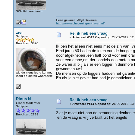
SCH 84 voortvaren
Eens gevaren Altijd Gevaren
http://www.scheveningen-haven.nl/
zier
Re: ik heb een vraag
Schipper
«
Antwoord #513 Gepost op:
24-09-2012, 12:
Berichten: 3620
Ik ben het alleen niet eens met de zin van :
Eind jaren 50 haden de ieren van de honger g
door afgeknepen ,een half pond voor een cra
voor een crane,om der handels contracten na
Ze waren al blij als er een logger in dunmore
gewaarschuwd.
wie de mens leerd kenne,
De mensen op de loggers hadden het garantiel
leerd de dieren waardeere
En als je niet gevist had had je garantieloon 
Rinus.N
Re: ik heb een vraag
Global Moderator
«
Antwoord #514 Gepost op:
24-09-2012, 13:
Schipper
Zier je moet niet aan de bemanning denken 
Berichten: 2798
en de vraag is vrij vertaalt uit het engels