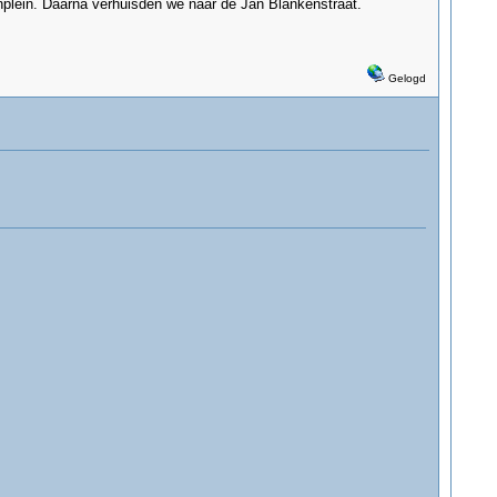
nplein. Daarna verhuisden we naar de Jan Blankenstraat.
Gelogd