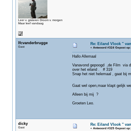
Leer v. gisteren Droom v. morgen
Maar leef vandaag
lfcvanderbrugge
Re: Eiland Vlook " va
Gast
«
Antwoord #324 Gepost op:
Hallo Allemaal
Vanavond gepoogd ,de Film via de 
over het eiland . # 319
Snap het niet helemaal , gaat bij m
Gaat wel open,maar klapt gelijk w
Alleen bij mij ?
Groeten Leo.
dicky
Re: Eiland Vlook " va
Gast
«
Antwoord #325 Gepost op: