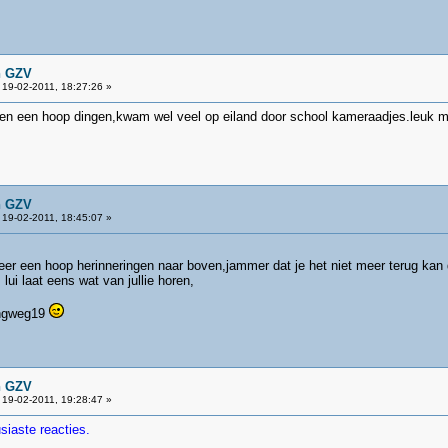
n GZV
19-02-2011, 18:27:26 »
en een hoop dingen,kwam wel veel op eiland door school kameraadjes.leuk moo
n GZV
19-02-2011, 18:45:07 »
eer een hoop herinneringen naar boven,jammer dat je het niet meer terug kan
lui laat eens wat van jullie horen,
lingweg19
n GZV
19-02-2011, 19:28:47 »
siaste reacties.