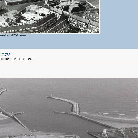
ekeken 4250 keer.)
n GZV
10-02-2011, 18:31:24 »