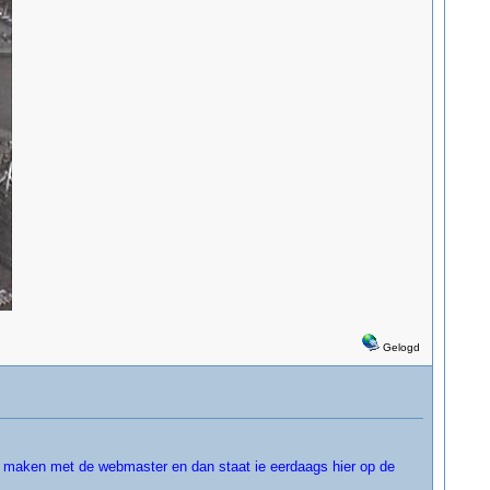
Gelogd
k maken met de webmaster en dan staat ie eerdaags hier op de