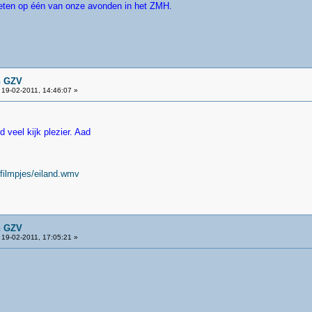
oeten op één van onze avonden in het ZMH.
n GZV
19-02-2011, 14:46:07 »
d veel kijk plezier. Aad
filmpjes/eiland.wmv
n GZV
19-02-2011, 17:05:21 »