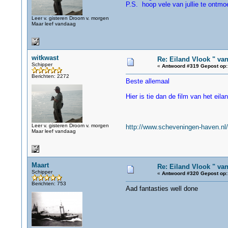
P.S. hoop vele van jullie te ontm
Leer v. gisteren Droom v. morgen
Maar leef vandaag
witkwast
Re: Eiland Vlook " va
Schipper
«
Antwoord #319 Gepost op:
Berichten: 2272
Beste allemaal
Hier is tie dan de film van het eilan
Leer v. gisteren Droom v. morgen
http://www.scheveningen-haven.nl/
Maar leef vandaag
Maart
Re: Eiland Vlook " va
Schipper
«
Antwoord #320 Gepost op:
Berichten: 753
Aad fantasties well done