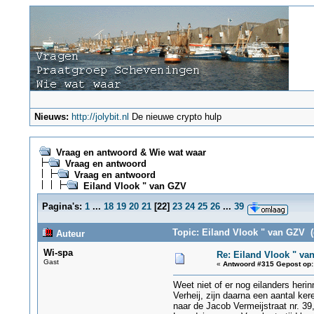
Nieuws:
http://jolybit.nl
De nieuwe crypto hulp
Vraag en antwoord & Wie wat waar
Vraag en antwoord
Vraag en antwoord
Eiland Vlook " van GZV
Pagina's:
1
...
18
19
20
21
[
22
]
23
24
25
26
...
39
Topic: Eiland Vlook " van GZV (
Auteur
Wi-spa
Re: Eiland Vlook " va
Gast
«
Antwoord #315 Gepost op:
Weet niet of er nog eilanders heri
Verheij, zijn daarna een aantal ke
naar de Jacob Vermeijstraat nr. 3