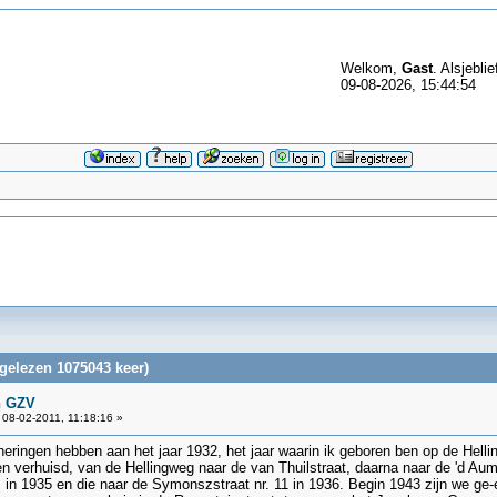
Welkom,
Gast
. Alsjeblie
09-08-2026, 15:44:54
gelezen 1075043 keer)
n GZV
08-02-2011, 11:18:16 »
nneringen hebben aan het jaar 1932, het jaar waarin ik geboren ben op de Hel
ren verhuisd, van de Hellingweg naar de van Thuilstraat, daarna naar de 'd Aum
9, in 1935 en die naar de Symonszstraat nr. 11 in 1936. Begin 1943 zijn we g