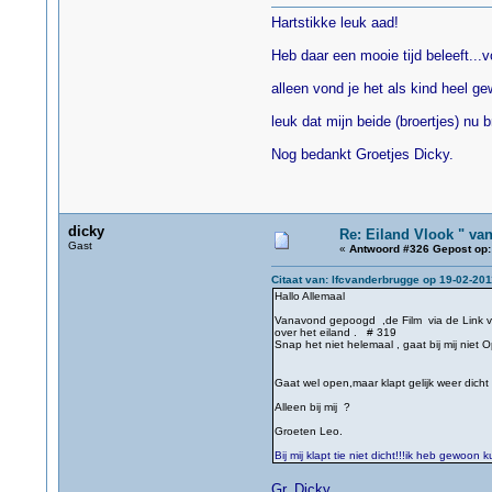
Hartstikke leuk aad!
Heb daar een mooie tijd beleeft...v
alleen vond je het als kind heel ge
leuk dat mijn beide (broertjes) nu b
Nog bedankt Groetjes Dicky.
dicky
Re: Eiland Vlook " va
Gast
«
Antwoord #326 Gepost op:
Citaat van: lfcvanderbrugge op 19-02-201
Hallo Allemaal
Vanavond gepoogd ,de Film via de Link van
over het eiland . # 319
Snap het niet helemaal , gaat bij mij niet O
Gaat wel open,maar klapt gelijk weer dicht
Alleen bij mij ?
Groeten Leo.
Bij mij klapt tie niet dicht!!!ik heb gewoon 
Gr. Dicky