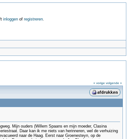
ft
inloggen
of
registreren
.
« vorige
volgende »
lingweg. Mijn ouders (Willem Spaans en mijn moeder, Clasina
eriestraat. Daar kan ik me niets van herinneren, wel de verhuizing
e-evacueerd naar de Haag. Eerst naar Groenesteyn, op de