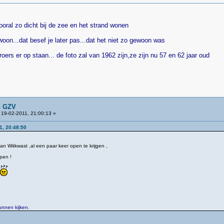
ooral zo dicht bij de zee en het strand wonen
woon...dat besef je later pas...dat het niet zo gewoon was
roers er op staan... de foto zal van 1962 zijn,ze zijn nu 57 en 62 jaar oud
n GZV
19-02-2011, 21:00:13 »
1, 20:48:50
 Witkwast ,al een paar keer open te krijgen ,
pen !
kunnen kijken.