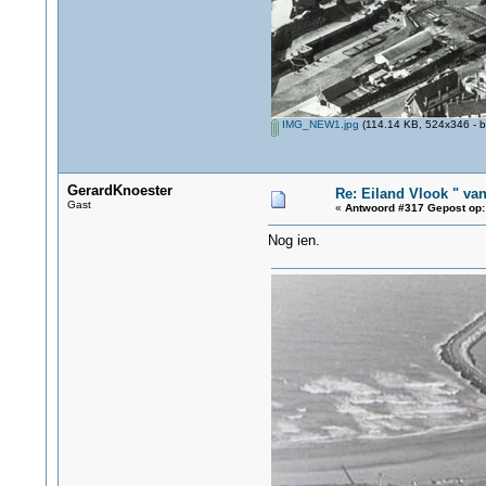
IMG_NEW1.jpg
(114.14 KB, 524x346 - b
GerardKnoester
Re: Eiland Vlook " va
Gast
«
Antwoord #317 Gepost op:
Nog ien.