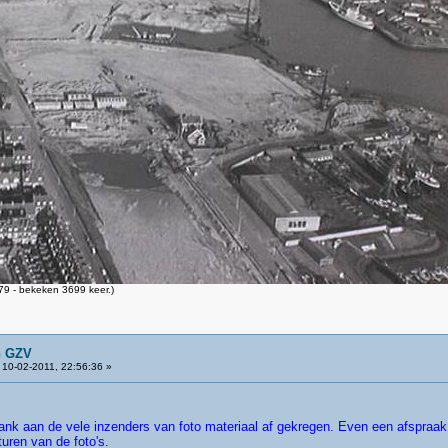
9 - bekeken 3699 keer.)
n GZV
10-02-2011, 22:56:36 »
ank aan de vele inzenders van foto materiaal af gekregen. Even een afspraa
uren van de foto's.