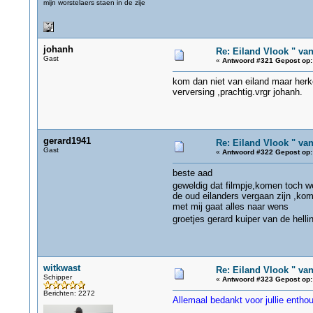
mijn worstelaers staen in de zije
johanh
Re: Eiland Vlook " va
Gast
«
Antwoord #321 Gepost op:
kom dan niet van eiland maar herk
verversing ,prachtig.vrgr johanh.
gerard1941
Re: Eiland Vlook " va
Gast
«
Antwoord #322 Gepost op:
beste aad
geweldig dat filmpje,komen toch w
de oud eilanders vergaan zijn ,kom 
met mij gaat alles naar wens
groetjes gerard kuiper van de hel
witkwast
Re: Eiland Vlook " va
Schipper
«
Antwoord #323 Gepost op:
Berichten: 2272
Allemaal bedankt voor jullie enthou