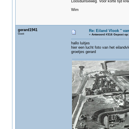
Loosduinseweg. Voor korte tijd kr
Wim
gerard1941
Re: Eiland Vlook " va
Gast
«
Antwoord #316 Gepost op:
hallo luitjes
hier een lucht foto van het eiland
groetjes gerard