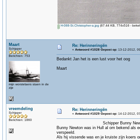
H-088-St.Christopher-a.jpg
(67.44 KB, 774x516 - bekek
Maart
Re: Herinneringën
Schipper
«
Antwoord #1028 Gepost op:
13-12-2012, 09
Berichten: 753
Bedankt Jan het is een lust voor het oog
Maart
mijn worstelaers staen in de
zije
vreemdeling
Re: Herinneringën
Schipper
«
Antwoord #1029 Gepost op:
14-12-2012, 07
Berichten: 1860
Schipper Bunny Newto
Bunny Newton was in Hull al om bekend als e
verspeeld.
Als hij vissende was en je kruiste zijn koers 