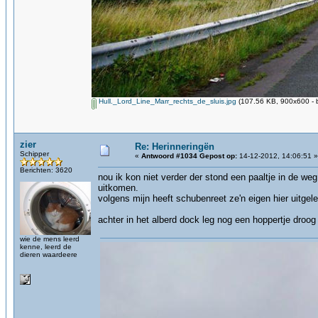
Hull._Lord_Line_Marr_rechts_de_sluis.jpg
(107.56 KB, 900x600 - 
zier
Re: Herinneringën
Schipper
«
Antwoord #1034 Gepost op:
14-12-2012, 14:06:51 »
Berichten: 3620
nou ik kon niet verder der stond een paaltje in de we
uitkomen.
volgens mijn heeft schubenreet ze'n eigen hier uitgel
achter in het alberd dock leg nog een hoppertje droog
wie de mens leerd
kenne, leerd de
dieren waardeere