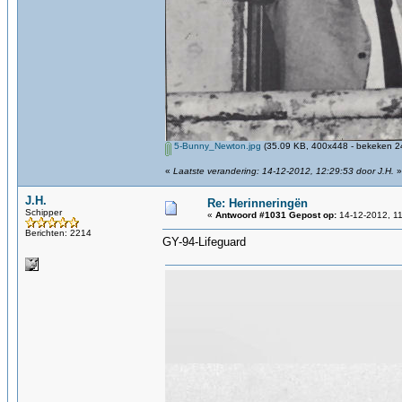
5-Bunny_Newton.jpg
(35.09 KB, 400x448 - bekeken 24
«
Laatste verandering: 14-12-2012, 12:29:53 door J.H.
»
J.H.
Re: Herinneringën
Schipper
«
Antwoord #1031 Gepost op:
14-12-2012, 11
Berichten: 2214
GY-94-Lifeguard