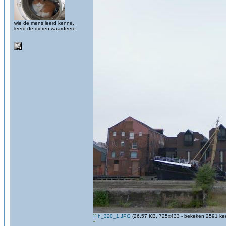
wie de mens leerd kenne,
leerd de dieren waardeere
h_320_1.JPG
(26.57 KB, 725x433 - bekeken 2591 kee