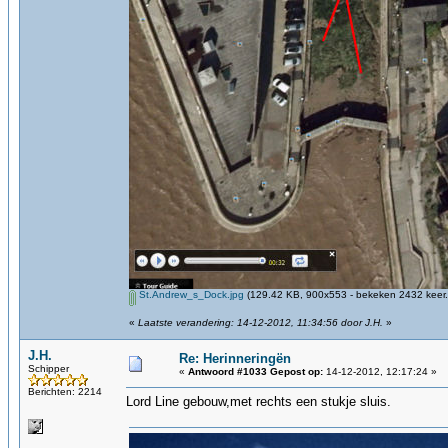
St.Andrew_s_Dock.jpg
(129.42 KB, 900x553 - bekeken 2432 keer.
«
Laatste verandering: 14-12-2012, 11:34:56 door J.H.
»
J.H.
Re: Herinneringën
Schipper
«
Antwoord #1033 Gepost op:
14-12-2012, 12:17:24 »
Berichten: 2214
Lord Line gebouw,met rechts een stukje sluis.