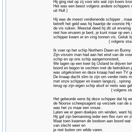
Hij ging niet op zij voor iets wat zijn koers kru
Het was een beest volgens 
uit Hull )
Hij was de meest verdienende schipper , maar z
betreft het geld was hij haantje de voorste Hi
de vis ruiken. Meestal deed hij dit uit ervar
niet hoe ervaren je bent, je kunt maar op een
schipper kwam er en ving tonnen vis. Geluk li
( volgens stuurman George 
Ik voer op het schip Northern Dawn en Bunny
Zijn visruim man had aan het eind van de vo
schip en op ons schip aangemonsterd,
We lagen op een keer bij IJsland te drijven te
boord en begon te vechten met de betrokken 
was uitgekomen en deze knaap had een TV gek
De knaap dacht slim te zijn om verder niets 
met onze schipper en kwam langszij , sprong
terug op zijn eigen schip alsof er niets was 
( volgens stuurman Tom J
Het gebeurde eens bij deze schipper dat hij 
de Noorse scheepsagent op verzoek van de sc
was het zo maar een vrouw..
Laten we er geen doekjes om winden, want hij
Hij gaf zijn bemanning ieder een fles rum en zi
Maat toen kwamen de loodsen aan boord wat ve
van slecht weer en
je niet buiten om wilde varen.