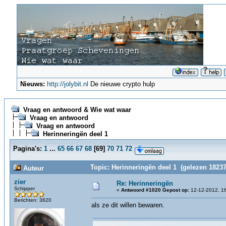
Nieuws:
http://jolybit.nl
De nieuwe crypto hulp
Vraag en antwoord & Wie wat waar
Vraag en antwoord
Vraag en antwoord
Herinneringën deel 1
Pagina's:
1
...
65
66
67
68
[
69
]
70
71
72
Topic: Herinneringën deel 1 (gelezen 18237
Auteur
zier
Re: Herinneringën
Schipper
«
Antwoord #1020 Gepost op:
12-12-2012, 16
Berichten: 3620
als ze dit willen bewaren.