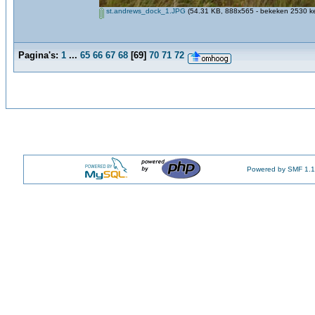
st.andrews_dock_1.JPG
(54.31 KB, 888x565 - bekeken 2530 ke
Pagina's:
1
...
65
66
67
68
[
69
]
70
71
72
Powered by SMF 1.1