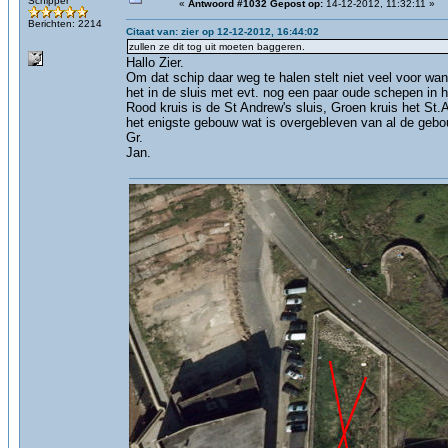
Schipper
«
Antwoord #1032 Gepost op:
14-12-2012, 11:32:11 »
Berichten: 2214
Citaat van: zier op 12-12-2012, 16:44:02
zullen ze dit tog uit moeten baggeren.
Hallo Zier.
Om dat schip daar weg te halen stelt niet veel voor wa
het in de sluis met evt. nog een paar oude schepen in h
Rood kruis is de St Andrew's sluis, Groen kruis het St
het enigste gebouw wat is overgebleven van al de geb
Gr.
Jan.