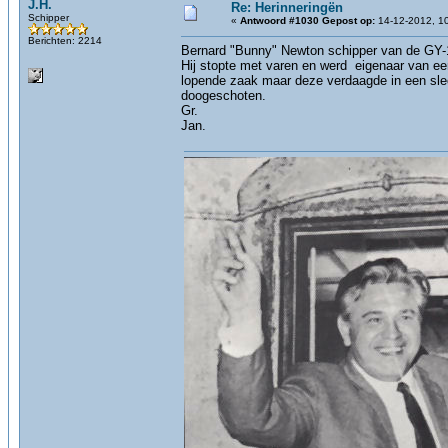
J.H.
Re: Herinneringën
Schipper
«
Antwoord #1030 Gepost op:
14-12-2012, 10
Berichten: 2214
Bernard "Bunny" Newton schipper van de GY-
Hij stopte met varen en werd eigenaar van ee
lopende zaak maar deze verdaagde in een slech
doogeschoten.
Gr.
Jan.