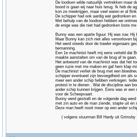
De loodsen wilde natuurlijk vertrekken maar 
boord is gaan wij naar huis terug. Ik heb de 
kon ze meekrijgen, maar veel waren er al flink
De schipper had ook aardig wat gedronken e
Met behulp van de loodsen hebben we ontmeerd 
de enige was die niet had gedronken loste me
Bunny was een aparte figuur. Hij was ruw. Hij 
Maar Bunny kan zich niet alles veroorloven bi
Het werd steeds door de trawler eigenaars gecon
bemanning.
Een 1e machinist heeft mij eens verteld dat B
maakte aanstalten om van de brug af te gaan. H
Het antwoord van de machinist was dat het toe
geen ruzie met me maken en gaf hem klap mid
De machinist verliet de brug met een bloedneu
schipper eventueel zijn bevoegdheid om als 
meer een ander schip hebben verkregen. Iede
protest in te dienen . Wat de discipline aan 
ander schip kunnen krijgen. Eens was er een 
voor de Scheepvaart.
Bunny werd gestraft en de volgende dag werd 
met zin auto en de man ziende, stapte uit en 
Deze man heeft nooit meer 
( volgens stuurman Bill Hardy uit Grimsby 