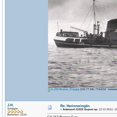
H_252-Boston_Fury.jpg
(102.77 KB, 774x516 - bekeke
J.H.
Re: Herinneringën
Schipper
«
Antwoord #1025 Gepost op:
12-12-2012, 19
Berichten: 2214