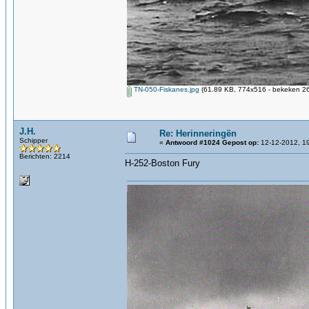
TN-050-Fiskanes.jpg
(61.89 KB, 774x516 - bekeken 26
J.H.
Re: Herinneringën
Schipper
«
Antwoord #1024 Gepost op:
12-12-2012, 19
Berichten: 2214
H-252-Boston Fury