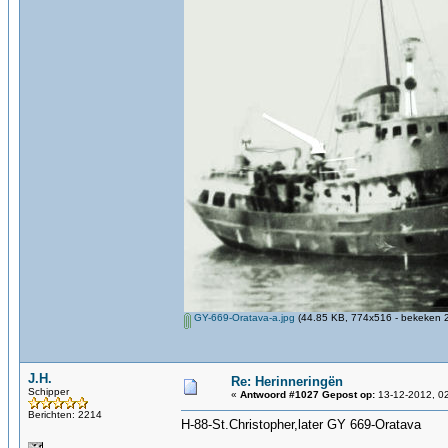
GY-669-Oratava-a.jpg
(44.85 KB, 774x516 - bekeken 2
J.H.
Re: Herinneringën
Schipper
«
Antwoord #1027 Gepost op:
13-12-2012, 02
Berichten: 2214
H-88-St.Christopher,later GY 669-Oratava