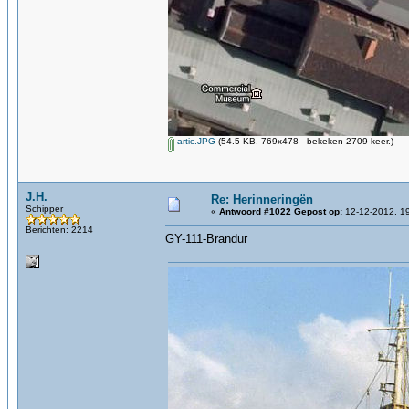
artic.JPG
(54.5 KB, 769x478 - bekeken 2709 keer.)
J.H.
Re: Herinneringën
Schipper
«
Antwoord #1022 Gepost op:
12-12-2012, 19
Berichten: 2214
GY-111-Brandur