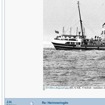
GY-094-Lifeguard.jpg
(66.73 KB, 774x516 - bekeken 2
J.H.
Re: Herinneringën