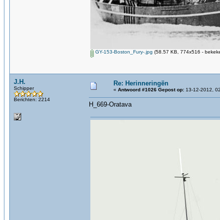
GY-153-Boston_Fury-.jpg
(58.57 KB, 774x516 - bekeke
J.H.
Re: Herinneringën
Schipper
«
Antwoord #1026 Gepost op:
13-12-2012, 02
Berichten: 2214
H_669-Oratava