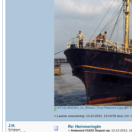
GY-111-Brandur_ex_Boston_Fury-Fiskanes-a.jpg
(67.7
«
Laatste verandering: 13-12-2012, 13:14:59 door J.H.
»
J.H.
Re: Herinneringën
Schipper
«
Antwoord #1023 Gepost op:
12-12-2012, 19