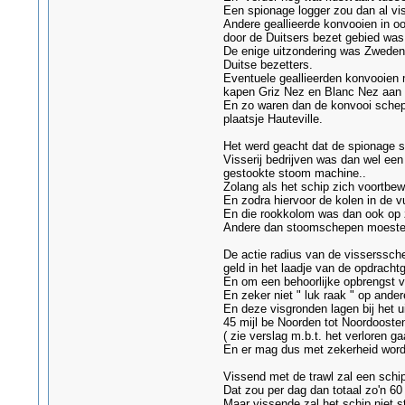
Een spionage logger zou dan al v
Andere geallieerde konvooien in oo
door de Duitsers bezet gebied was
De enige uitzondering was Zweden 
Duitse bezetters.
Eventuele geallieerden konvooien 
kapen Griz Nez en Blanc Nez aan 
En zo waren dan de konvooi schepen
plaatsje Hauteville.
Het werd geacht dat de spionage 
Visserij bedrijven was dan wel ee
gestookte stoom machine..
Zolang als het schip zich voortbe
En zodra hiervoor de kolen in de 
En die rookkolom was dan ook op z
Andere dan stoomschepen moesten 
De actie radius van de visserssch
geld in het laadje van de opdracht
En om een behoorlijke opbrengst v
En zeker niet " luk raak " op ander
En deze visgronden lagen bij het u
45 mijl be Noorden tot Noordoosten
( zie verslag m.b.t. het verloren 
En er mag dus met zekerheid wor
Vissend met de trawl zal een schip i
Dat zou per dag dan totaal zo'n 60 à
Maar vissende zal het schip niet st