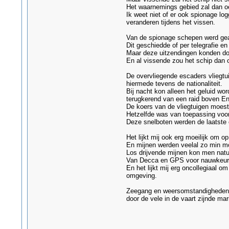
Het waarnemings gebied zal dan ook 
Ik weet niet of er ook spionage l
veranderen tijdens het vissen.
Van de spionage schepen werd geac
Dit geschiedde of per telegrafie en
Maar deze uitzendingen konden doo
En al vissende zou het schip dan 
De overvliegende escaders vliegtu
hiermede tevens de nationaliteit.
Bij nacht kon alleen het geluid wo
terugkerend van een raid boven En
De koers van de vliegtuigen moest
Hetzelfde was van toepassing voor
Deze snelboten werden de laatste 
Het lijkt mij ook erg moeilijk om 
En mijnen werden veelal zo min mo
Los drijvende mijnen kon men natu
Van Decca en GPS voor nauwkeurig
En het lijkt mij erg oncollegiaal 
omgeving.
Zeegang en weersomstandigheden li
door de vele in de vaart zijnde ma