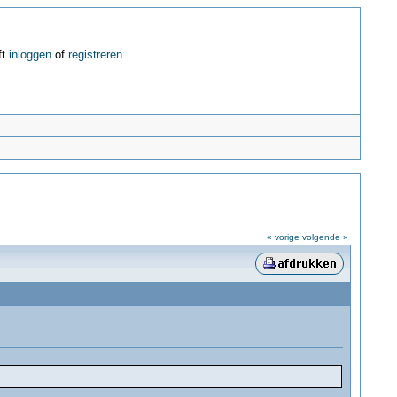
ft
inloggen
of
registreren
.
« vorige
volgende »