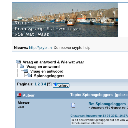
Nieuws:
http://jolybit.nl
De nieuwe crypto hulp
Vraag en antwoord & Wie wat waar
Vraag en antwoord
Vraag en antwoord
Spionageloggers
Pagina's:
1
2
3
4
[
5
]
Topic: Spionageloggers (geleze
Auteur
Metser
Re: Spionageloggers
Gast
«
Antwoord #60 Gepost op:
2
Citaat van: Iggypop op 23-05-2011, 16:57
In dit artikel wordt gesuggereerd dat van 
Ik heb andere informatie: