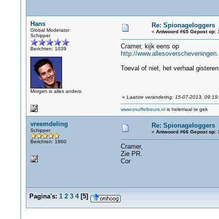
Hans
Re: Spionageloggers
Global Moderator
«
Antwoord #65 Gepost op:
1
Schipper
Cramer, kijk eens op
Berichten: 1039
http://www.allesoverscheveningen.
Toeval of niet, het verhaal giste
Morgen is alles anders.
«
Laatste verandering: 15-07-2013, 09:19
www.snuffelbeurs.nl
is helemaal te gek
vreemdeling
Re: Spionageloggers
Schipper
«
Antwoord #66 Gepost op:
1
Berichten: 1860
Cramer,
Zie PR.
Cor
Pagina's:
1
2
3
4
[
5
]