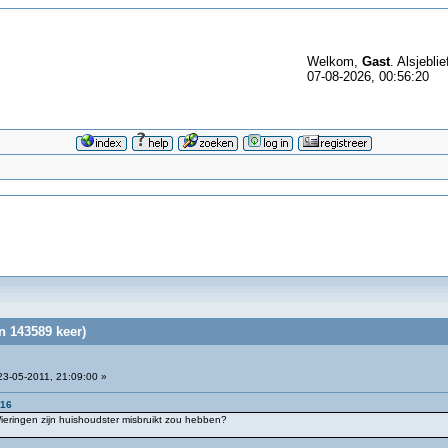
Welkom,
Gast
. Alsjeblie
07-08-2026, 00:56:20
n 143589 keer)
3-05-2011, 21:09:00 »
:16
Wieringen zijn huishoudster misbruikt zou hebben?