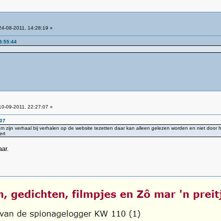
4-08-2011, 14:28:19 »
3:55:44
0-09-2011, 22:27:07 »
:07
 zijn verhaal bij verhalen op de website tezetten daar kan alleen gelezen worden en niet doo
ert
aar.