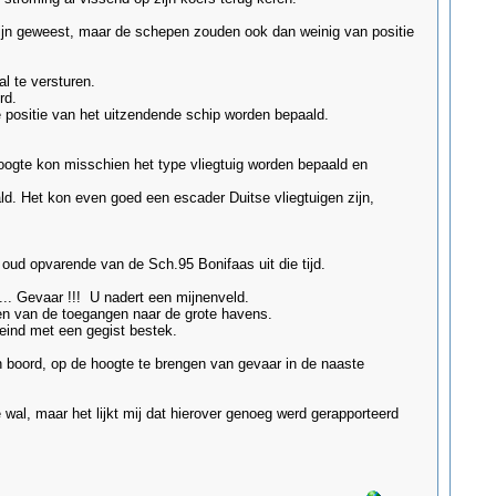
zijn geweest, maar de schepen zouden ook dan weinig van positie
l te versturen.
rd.
positie van het uitzendende schip worden bepaald.
oogte kon misschien het type vliegtuig worden bepaald en
ld. Het kon even goed een escader Duitse vliegtuigen zijn,
oud opvarende van de Sch.95 Bonifaas uit die tijd.
... Gevaar !!! U nadert een mijnenveld.
ren van de toegangen naar de grote havens.
eind met een gegist bestek.
an boord, op de hoogte te brengen van gevaar in de naaste
al, maar het lijkt mij dat hierover genoeg werd gerapporteerd