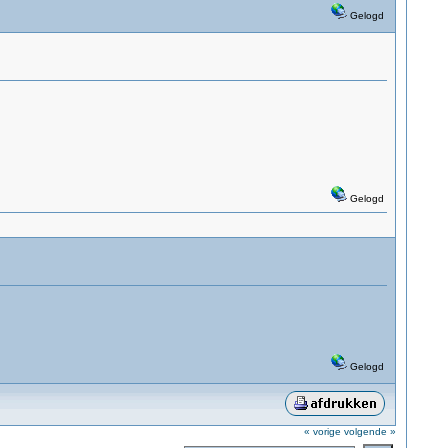
Gelogd
Gelogd
Gelogd
« vorige
volgende »