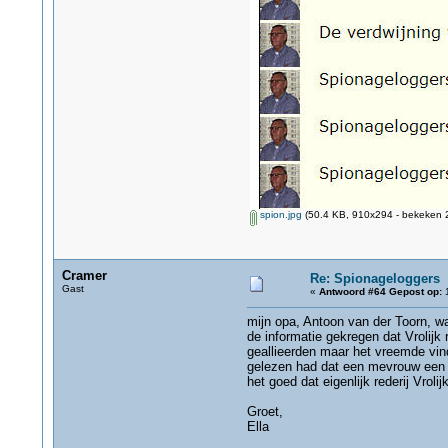
spion.jpg
(50.4 KB, 910x294 - bekeken 2
Cramer
Re: Spionageloggers
Gast
«
Antwoord #64 Gepost op:
1
mijn opa, Antoon van der Toorn, 
de informatie gekregen dat Vrolijk
geallieerden maar het vreemde vin
gelezen had dat een mevrouw een R
het goed dat eigenlijk rederij Vrol
Groet,
Ella