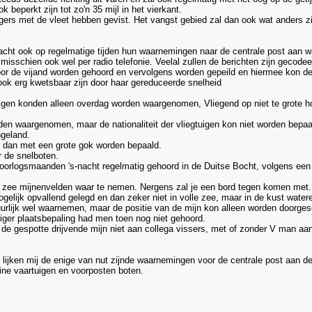
beperkt zijn tot zo'n 35 mijl in het vierkant.
oggers met de vleet hebben gevist. Het vangst gebied zal dan ook wat anders 
ht ook op regelmatige tijden hun waarnemingen naar de centrale post aan wa
 misschien ook wel per radio telefonie. Veelal zullen de berichten zijn gecodee
r de vijand worden gehoord en vervolgens worden gepeild en hiermee kon de 
ook erg kwetsbaar zijn door haar gereduceerde snelheid
igen konden alleen overdag worden waargenomen, Vliegend op niet te grote h
rden waargenomen, maar de nationaliteit der vliegtuigen kon niet worden bepaa
geland.
 dan met een grote gok worden bepaald.
 de snelboten.
oorlogsmaanden 's-nacht regelmatig gehoord in de Duitse Bocht, volgens een 
op zee mijnenvelden waar te nemen. Nergens zal je een bord tegen komen met.
gelijk opvallend gelegd en dan zeker niet in volle zee, maar in de kust wate
urlijk wel waarnemen, maar de positie van de mijn kon alleen worden doorges
er plaatsbepaling had men toen nog niet gehoord.
om de gespotte drijvende mijn niet aan collega vissers, met of zonder V man a
jken mij de enige van nut zijnde waarnemingen voor de centrale post aan de w
rine vaartuigen en voorposten boten.