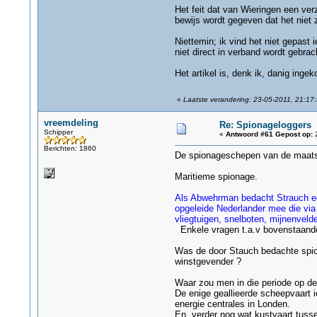
Het feit dat van Wieringen een verz
bewijs wordt gegeven dat het niet 
Niettemin; ik vind het niet gepast
niet direct in verband wordt gebra
Het artikel is, denk ik, danig ing
«
Laatste verandering: 23-05-2011, 21:17
vreemdeling
Re: Spionageloggers
Schipper
«
Antwoord #61 Gepost op:
2
Berichten: 1860
De spionageschepen van de maat
Maritieme spionage.
Als Abwehrman bedacht Strauch ee
opgeleide Nederlander mee die via
vliegtuigen, snelboten, mijnenve
Enkele vragen t.a.v bovenstaand
Was de door Stauch bedachte spion
winstgevender ?
Waar zou men in die periode op d
De enige geallieerde scheepvaart 
energie centrales in Londen.
En verder nog wat kustvaart tusse