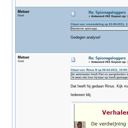
Metser
Re: Spionageloggers
Gast
«
Antwoord #62 Gepost op:
2
Citaat van: vreemdeling op 22-08-2011, 1
Maritieme spionage.
Gedegen analyse!
Metser
Re: Spionageloggers
Gast
«
Antwoord #63 Gepost op:
1
Citaat van: Rinus.N op 06-04-2011, 10:09
de webmaster heeft Piet es aangeboden om
ik weet niet hoe hij daar op heeft gereage
Dat heeft hij gedaan Rinus. Kijk m
Iedereen blij.