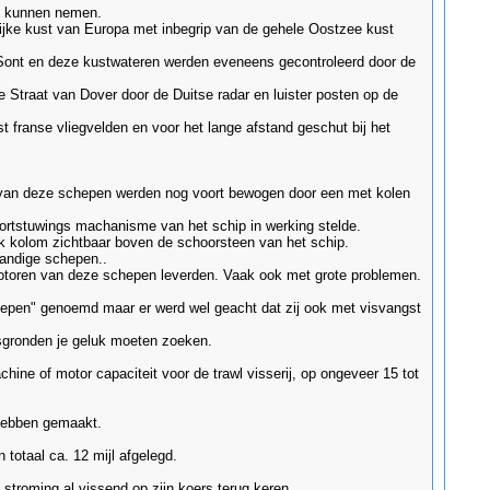
e kunnen nemen.
lijke kust van Europa met inbegrip van de gehele Oostzee kust
n Sont en deze kustwateren werden eveneens gecontroleerd door de
traat van Dover door de Duitse radar en luister posten op de
 franse vliegvelden en voor het lange afstand geschut bij het
le van deze schepen werden nog voort bewogen door een met kolen
ortstuwings machanisme van het schip in werking stelde.
k kolom zichtbaar boven de schoorsteen van het schip.
jandige schepen..
toren van deze schepen leverden. Vaak ook met grote problemen.
hepen" genoemd maar er werd wel geacht dat zij ook met visvangst
isgronden je geluk moeten zoeken.
ne of motor capaciteit voor de trawl visserij, op ongeveer 15 tot
hebben gemaakt.
 totaal ca. 12 mijl afgelegd.
 stroming al vissend op zijn koers terug keren.