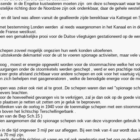
issende in de Engelse kustwateren moeten zijn om deze scheepvaart waar t
stelijke richting door de Noordzee zijn ook ondenkbaar, daar de gehele weste
.
en dit land was alleen vanuit de geallieerde zijde bereikbaar via Kattegat e
met bestemming Londen werden al reeds waargenomen in het Kanaal en in de S
de Franse westkust.
 een gemakkelijke prooi voor de Duitse vliegtuigen gestationeerd op de west
schepen zoveel mogelijk ongezien hun werk konden uitoefenen.
n uitstekende dekmantel voor de uit te voeren spionage activieiten, maar ve
woog , moest er energie opgewekt worden voor de stoommachine welke het vo
vuurgangen onder de stoomketels werden geschept , werd er een prachtige roo
eer grote afstand zichtbaar voor andere schepen en ook voor het vaartuig vi
zich behelpen met gasgeneratoren , welke de benodigde energie voor de mo
epen was zeker ook niet al te groot..De schepen waren dan wel "spionage sc
gevers brachten.
oor de hoeveelheid gevangen vis te verkrijgen, zal je dan ook op de goede v
e plaatsen je netten uit zetten om je geluk te beproeven.
itbreken van de oorlog in 1940 voor de toenmalige schepen met een stoommachi
 boven het lichtschip Terschellingerbank .
gaan van de Bep Sch.15 )
den aangenomen dat de spionage schepen ook van deze visgronden gebruik 
n die tijd ongeveer 3 mijl per uur afleggen. Bij een trek van 4 uur wordt dus in
 70 mijl zijn.
eeds dezelfde richting uit varen en zal ook regelmatig met het oog op de getij