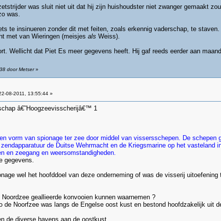
etstrijder was sluit niet uit dat hij zijn huishoudster niet zwanger gemaakt z
zo was.
 iets te insinueren zonder dit met feiten, zoals erkennig vaderschap, te stave
cht met van Wieringen (meisjes
als
Weiss).
ekort. Wellicht dat Piet Es meer gegevens heeft. Hij gaf reeds eerder aan maan
:38 door Metser
»
2-08-2011, 13:55:44 »
schap â€˜Hoogzeevisscherijâ€™ 1
n vorm van spionage ter zee door middel van vissersschepen. De schepen gi
 zendapparatuur de Duitse Wehrmacht en de Kriegsmarine op het vasteland inf
lden en zeegang en weersomstandigheden.
e gegevens.
age wel het hoofddoel van deze onderneming of was de visserij uitoefening t
e Noordzee geallieerde konvooien kunnen waarnemen ?
io de Noorfzee was langs de Engelse oost kust en bestond hoofdzakelijk uit d
n de diverse havens aan de oostkust.