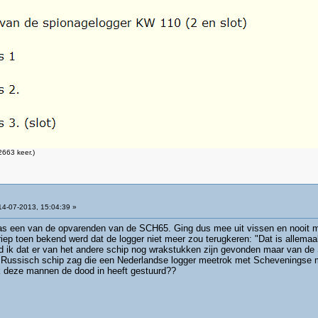
663 keer.)
4-07-2013, 15:04:39 »
was een van de opvarenden van de SCH65. Ging dus mee uit vissen en nooit 
 riep toen bekend werd dat de logger niet meer zou terugkeren: "Dat is allem
d ik dat er van het andere schip nog wrakstukken zijn gevonden maar van de 
ussisch schip zag die een Nederlandse logger meetrok met Scheveningse man
ijk deze mannen de dood in heeft gestuurd??