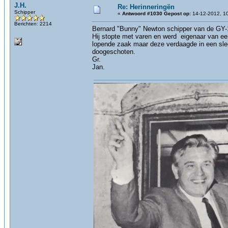
J.H.
Re: Herinneringën
Schipper
«
Antwoord #1030 Gepost op:
14-12-2012, 10
Berichten: 2214
Bernard "Bunny" Newton schipper van de GY-
Hij stopte met varen en werd eigenaar van ee
lopende zaak maar deze verdaagde in een slech
doogeschoten.
Gr.
Jan.