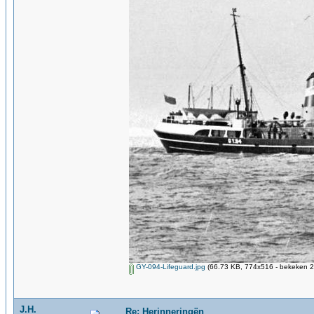
GY-094-Lifeguard.jpg
(66.73 KB, 774x516 - bekeken 2
J.H.
Re: Herinneringën