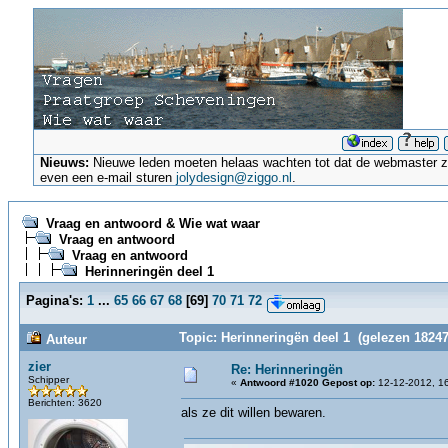
Nieuws:
Nieuwe leden moeten helaas wachten tot dat de webmaster ze a
even een e-mail sturen
jolydesign@ziggo.nl
.
Vraag en antwoord & Wie wat waar
Vraag en antwoord
Vraag en antwoord
Herinneringën deel 1
Pagina's:
1
...
65
66
67
68
[
69
]
70
71
72
Topic: Herinneringën deel 1 (gelezen 18247
Auteur
zier
Re: Herinneringën
Schipper
«
Antwoord #1020 Gepost op:
12-12-2012, 16
Berichten: 3620
als ze dit willen bewaren.