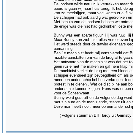
De loodsen wilde natuurlijk vertrekken maar 
boord is gaan wij naar huis terug. Ik heb de 
kon ze meekrijgen, maar veel waren er al flink
De schipper had ook aardig wat gedronken e
Met behulp van de loodsen hebben we ontmeerd 
de enige was die niet had gedronken loste me
Bunny was een aparte figuur. Hij was ruw. Hij 
Maar Bunny kan zich niet alles veroorloven bi
Het werd steeds door de trawler eigenaars gecon
bemanning.
Een 1e machinist heeft mij eens verteld dat B
maakte aanstalten om van de brug af te gaan. H
Het antwoord van de machinist was dat het toe
geen ruzie met me maken en gaf hem klap mid
De machinist verliet de brug met een bloedneu
schipper eventueel zijn bevoegdheid om als 
meer een ander schip hebben verkregen. Iede
protest in te dienen . Wat de discipline aan 
ander schip kunnen krijgen. Eens was er een 
voor de Scheepvaart.
Bunny werd gestraft en de volgende dag werd 
met zin auto en de man ziende, stapte uit en 
Deze man heeft nooit meer 
( volgens stuurman Bill Hardy uit Grimsby 