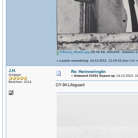
5-Bunny_Newton.jpg
(35.09 KB, 400x448 - bekeken 24
«
Laatste verandering: 14-12-2012, 12:29:53 door J.H.
»
J.H.
Re: Herinneringën
Schipper
«
Antwoord #1031 Gepost op:
14-12-2012, 11
Berichten: 2214
GY-94-Lifeguard