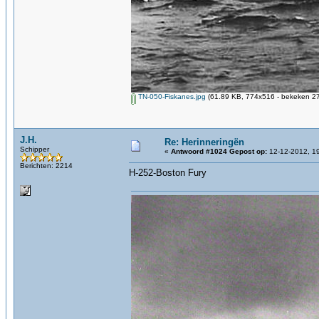
TN-050-Fiskanes.jpg
(61.89 KB, 774x516 - bekeken 27
J.H.
Re: Herinneringën
Schipper
«
Antwoord #1024 Gepost op:
12-12-2012, 19
Berichten: 2214
H-252-Boston Fury