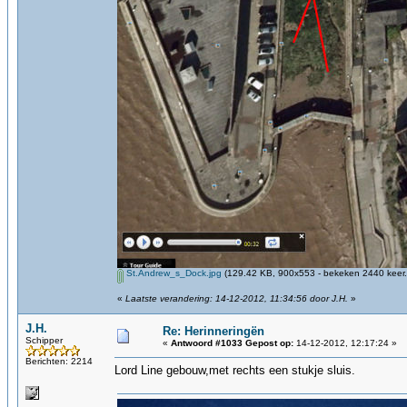
St.Andrew_s_Dock.jpg
(129.42 KB, 900x553 - bekeken 2440 keer.
«
Laatste verandering: 14-12-2012, 11:34:56 door J.H.
»
J.H.
Re: Herinneringën
Schipper
«
Antwoord #1033 Gepost op:
14-12-2012, 12:17:24 »
Berichten: 2214
Lord Line gebouw,met rechts een stukje sluis.