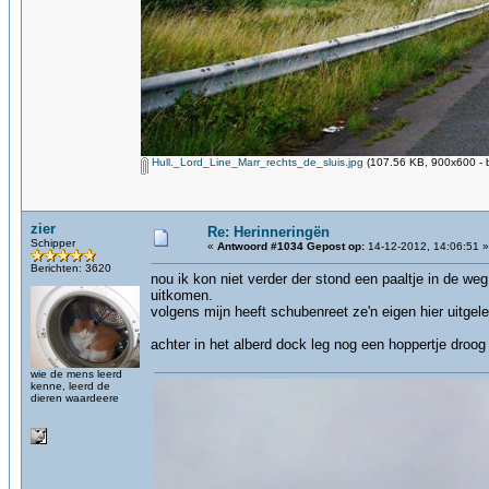
Hull._Lord_Line_Marr_rechts_de_sluis.jpg
(107.56 KB, 900x600 - 
zier
Re: Herinneringën
Schipper
«
Antwoord #1034 Gepost op:
14-12-2012, 14:06:51 »
Berichten: 3620
nou ik kon niet verder der stond een paaltje in de we
uitkomen.
volgens mijn heeft schubenreet ze'n eigen hier uitgel
achter in het alberd dock leg nog een hoppertje droog
wie de mens leerd
kenne, leerd de
dieren waardeere