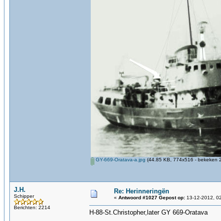
GY-669-Oratava-a.jpg
(44.85 KB, 774x516 - bekeken 2
J.H.
Re: Herinneringën
Schipper
«
Antwoord #1027 Gepost op:
13-12-2012, 02
Berichten: 2214
H-88-St.Christopher,later GY 669-Oratava