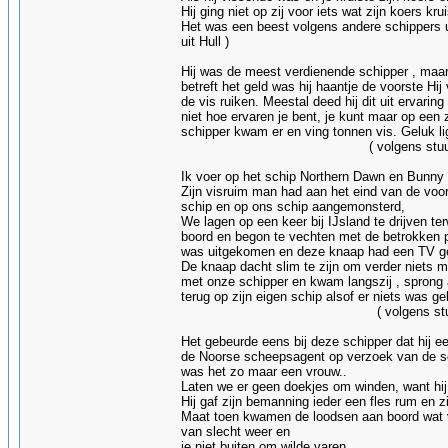
Hij ging niet op zij voor iets wat zijn koers kru
Het was een beest volgens 
uit Hull )
Hij was de meest verdienende schipper , maar z
betreft het geld was hij haantje de voorste Hi
de vis ruiken. Meestal deed hij dit uit ervar
niet hoe ervaren je bent, je kunt maar op een
schipper kwam er en ving tonnen vis. Geluk li
( volgens stuurman George 
Ik voer op het schip Northern Dawn en Bunny
Zijn visruim man had aan het eind van de vo
schip en op ons schip aangemonsterd,
We lagen op een keer bij IJsland te drijven te
boord en begon te vechten met de betrokken 
was uitgekomen en deze knaap had een TV gek
De knaap dacht slim te zijn om verder niets 
met onze schipper en kwam langszij , sprong
terug op zijn eigen schip alsof er niets was 
( volgens stuurman Tom J
Het gebeurde eens bij deze schipper dat hij 
de Noorse scheepsagent op verzoek van de sc
was het zo maar een vrouw..
Laten we er geen doekjes om winden, want hij
Hij gaf zijn bemanning ieder een fles rum en zi
Maat toen kwamen de loodsen aan boord wat ve
van slecht weer en
je niet buiten om wilde varen.