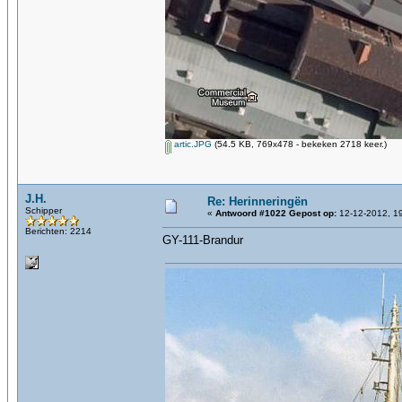
artic.JPG
(54.5 KB, 769x478 - bekeken 2718 keer.)
J.H.
Re: Herinneringën
Schipper
«
Antwoord #1022 Gepost op:
12-12-2012, 19
Berichten: 2214
GY-111-Brandur