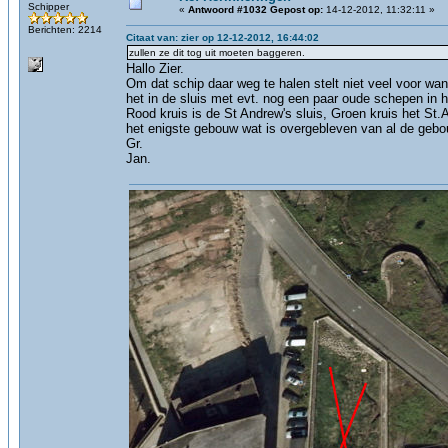
Schipper
«
Antwoord #1032 Gepost op:
14-12-2012, 11:32:11 »
Berichten: 2214
Citaat van: zier op 12-12-2012, 16:44:02
zullen ze dit tog uit moeten baggeren.
Hallo Zier.
Om dat schip daar weg te halen stelt niet veel voor wa
het in de sluis met evt. nog een paar oude schepen in h
Rood kruis is de St Andrew's sluis, Groen kruis het St
het enigste gebouw wat is overgebleven van al de geb
Gr.
Jan.