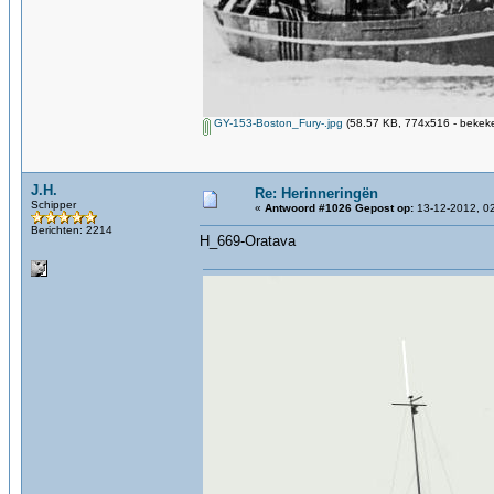
GY-153-Boston_Fury-.jpg
(58.57 KB, 774x516 - bekeke
J.H.
Re: Herinneringën
Schipper
«
Antwoord #1026 Gepost op:
13-12-2012, 02
Berichten: 2214
H_669-Oratava