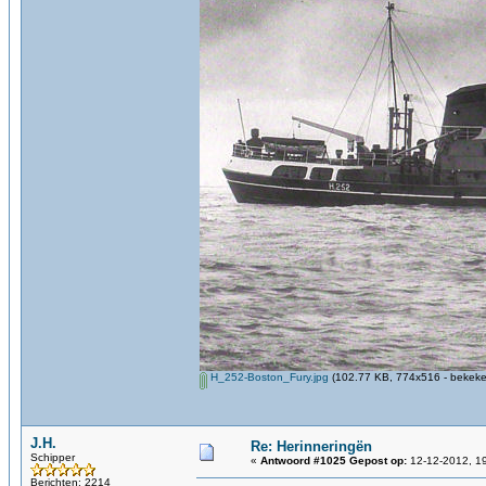
H_252-Boston_Fury.jpg
(102.77 KB, 774x516 - bekeke
J.H.
Re: Herinneringën
Schipper
«
Antwoord #1025 Gepost op:
12-12-2012, 19
Berichten: 2214