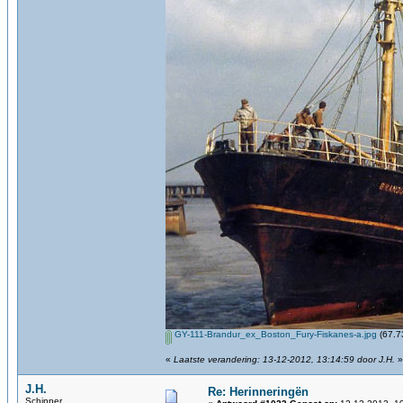
GY-111-Brandur_ex_Boston_Fury-Fiskanes-a.jpg
(67.7
«
Laatste verandering: 13-12-2012, 13:14:59 door J.H.
»
J.H.
Re: Herinneringën
Schipper