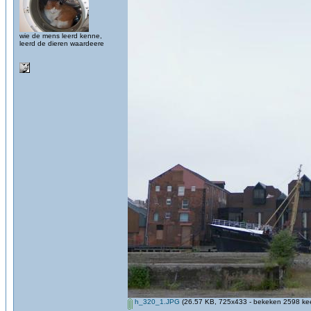
wie de mens leerd kenne,
leerd de dieren waardeere
h_320_1.JPG
(26.57 KB, 725x433 - bekeken 2598 kee