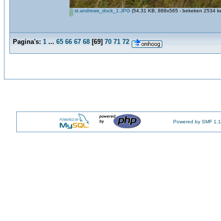
st.andrews_dock_1.JPG
(54.31 KB, 888x565 - bekeken 2534 ke
Pagina's:
1
...
65
66
67
68
[
69
]
70
71
72
Powered by SMF 1.1