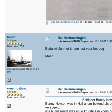
H-088-St.Christopher-a.jpg
(67.44 KB, 774x516 - bekek
Maart
Re: Herinneringën
Schipper
«
Antwoord #1028 Gepost op:
13-12-2012, 09
Berichten: 753
Bedankt Jan het is een lust voor het oog
Maart
mijn worstelaers staen in de
zije
vreemdeling
Re: Herinneringën
Schipper
«
Antwoord #1029 Gepost op:
14-12-2012, 07
Berichten: 1860
Schipper Bunny Newto
Bunny Newton was in Hull al om bekend als e
verspeeld.
Als hij vissende was en je kruiste zijn koers 