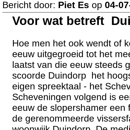
Bericht door:
Piet Es
op
04-07
Voor wat betreft Du
Hoe men het ook wendt of ke
eeuw uitgegroeid tot het mee
laatst van die eeuw steeds g
scoorde Duindorp het hoogst
eigen spreektaal - het Sche
Scheveningen volgend is een
eeuw de slopershamer een fl
de gerenommeerde vissersfa
woonwijk Duindorp. De medi