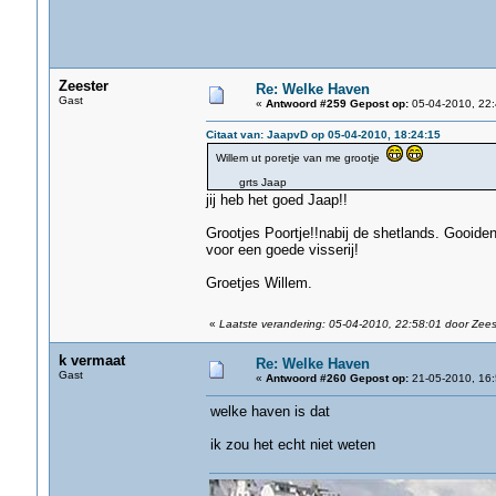
Zeester
Re: Welke Haven
Gast
«
Antwoord #259 Gepost op:
05-04-2010, 22:
Citaat van: JaapvD op 05-04-2010, 18:24:15
Willem ut poretje van me grootje
grts Jaap
jij heb het goed Jaap!!
Grootjes Poortje!!nabij de shetlands. Gooide
voor een goede visserij!
Groetjes Willem.
«
Laatste verandering: 05-04-2010, 22:58:01 door Zees
k vermaat
Re: Welke Haven
Gast
«
Antwoord #260 Gepost op:
21-05-2010, 16:
welke haven is dat
ik zou het echt niet weten