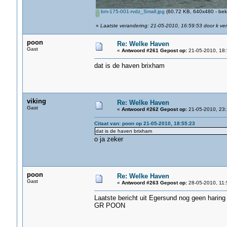
bm-175-001-rvdz_Small.jpg
(60.72 KB, 640x480 - bek
«
Laatste verandering: 21-05-2010, 16:59:53 door k ve
poon
Re: Welke Haven
Gast
«
Antwoord #261 Gepost op:
21-05-2010, 18:
dat is de haven brixham
viking
Re: Welke Haven
Gast
«
Antwoord #262 Gepost op:
21-05-2010, 23:
Citaat van: poon op 21-05-2010, 18:55:23
dat is de haven brixham
o ja zeker
poon
Re: Welke Haven
Gast
«
Antwoord #263 Gepost op:
28-05-2010, 11:
Laatste bericht uit Egersund nog geen haring 
GR POON