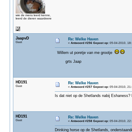
wie de mens leerd kenne,
leerd de dieren waardeere
JaapvD
Re: Welke Haven
Gast
«
Antwoord #256 Gepost op:
05-04-2010, 18:
Willem ut poretje van me grootje
grts Jaap
HD191
Re: Welke Haven
Gast
«
Antwoord #257 Gepost op:
05-04-2010, 21:
Is dat niet op de Shetlands nabij Eshaness? 
HD191
Re: Welke Haven
Gast
«
Antwoord #258 Gepost op:
05-04-2010, 22:
Drinking horse op de Shetlands, onderstaand