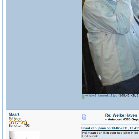
whisky2_bewerkt-2.jpg
(168.42 KB, 1
Maart
Re: Welke Haven
Schipper
«
Antwoord #305 Gepo
Berichten: 753
Citaat van: poon op 13-02-2011, 15:41
Hoi maart ben ik in sept nog bij je in d
Gr A.Pronk