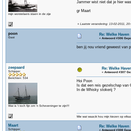
Jammer wist niet dat je hier wa
gr Maart
mijn worstelaers staen in de zije
«
Laatste verandering: 13-02-2011, 20
poon
Re: Welke Haven
Gast
«
Antwoord #306 Gepo
ben jij nou vriend geweest van p
zeepaard
Re: Welke Have
Schipper
«
Antwoord #307 Ge
Berichten: 534
Hoi Poon
Is dat een reis gezelschap van 
In de Whisky stokerij ?
Wat is 't toch fijn om 'n Scheveninger te zijn!!!
Wie wat waar,ik hou mijn kiezen op elka
Maart
Re: Welke Haven
Schipper
«
Antwoord #308 Gepo