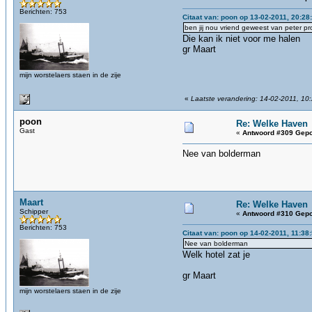
Berichten: 753
Citaat van: poon op 13-02-2011, 20:28
ben jij nou vriend geweest van peter pr
Die kan ik niet voor me halen
gr Maart
mijn worstelaers staen in de zije
«
Laatste verandering: 14-02-2011, 10
poon
Re: Welke Haven
Gast
«
Antwoord #309 Gepo
Nee van bolderman
Maart
Re: Welke Haven
Schipper
«
Antwoord #310 Gepo
Berichten: 753
Citaat van: poon op 14-02-2011, 11:38
Nee van bolderman
Welk hotel zat je
gr Maart
mijn worstelaers staen in de zije