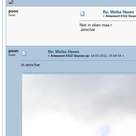
poon
Re: Welke Haven
Gast
«
Antwoord #311 Gepo
Niet in oban maa r
arrochar
poon
Re: Welke Haven
Gast
«
Antwoord #312 Gepost op:
14-02-2011, 15:09:54 »
in arrochar