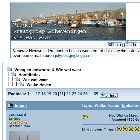
Nieuws:
Nieuwe leden moeten helaas wachten tot dat de webmaster ze a
even een e-mail sturen
jolydesign@ziggo.nl
.
Vraag en antwoord & Wie wat waar
Hoofdindex
Wie wat waar
Welke Haven
Pagina's:
1
...
17
18
19
20
[
21
]
22
23
24
25
...
65
Topic: Welke Haven (gelezen 
Auteur
zeepaard
Re: Welke Have
Schipper
«
Antwoord #300 Ge
Berichten: 534
Niet gezien Gerard