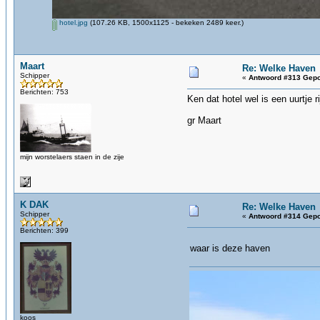
hotel.jpg
(107.26 KB, 1500x1125 - bekeken 2489 keer.)
Maart
Re: Welke Haven
Schipper
«
Antwoord #313 Gepo
Berichten: 753
Ken dat hotel wel is een uurtje r
gr Maart
mijn worstelaers staen in de zije
K DAK
Re: Welke Haven
Schipper
«
Antwoord #314 Gepo
Berichten: 399
waar is deze haven
koos