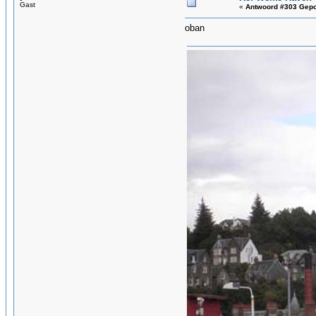
Gast
«
Antwoord #303 Gepo
oban