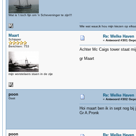
Wat is 't toch fijn om 'n Scheveninger te zijn!!!
Wie wat waar,ik hou mijn kiezen op elka
Maart
Re: Welke Haven
Schipper
«
Antwoord #301 Gepo
Berichten: 753
Achter Mc Caigs tower staat mijn
gr Maart
mijn worstelaers staen in de zije
poon
Re: Welke Haven
Gast
«
Antwoord #302 Gepo
Hoi maart ben ik in sept nog bij
Gr A.Pronk
poon
Re: Welke Haven