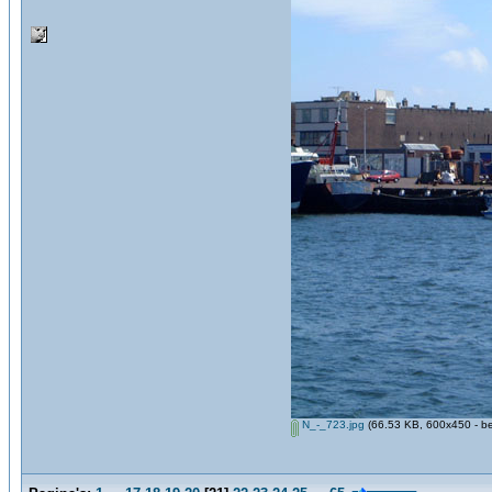
N_-_723.jpg
(66.53 KB, 600x450 - be