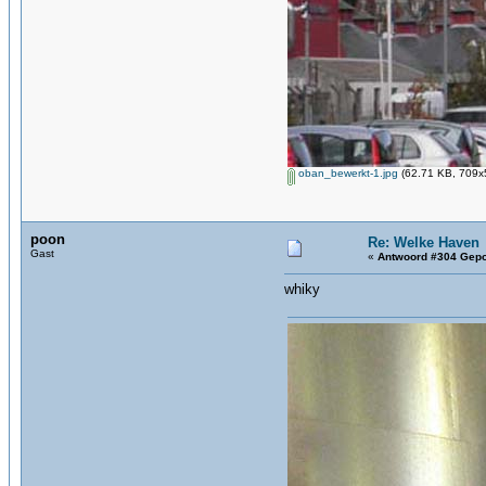
oban_bewerkt-1.jpg
(62.71 KB, 709x5
poon
Re: Welke Haven
Gast
«
Antwoord #304 Gepo
whiky