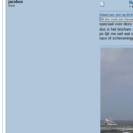
jacobus
R
Gast
«
Citaat van: zier op 22-
Dit kan nooit een fran
speciaal voor deze 
dus is het brixham
ps lijk me wel wat 
race of schevening