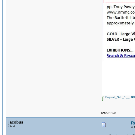
Knipsel_Sch_1__.JP
IVMVEBWL
jacobus
R
Gast
«