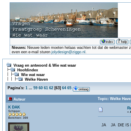
Nieuws:
Nieuwe leden moeten helaas wachten tot dat de webmaster ze a
even een e-mail sturen
jolydesign@ziggo.nl
.
Vraag en antwoord & Wie wat waar
Hoofdindex
Wie wat waar
Welke Haven
Pagina's:
1
...
59
60
61
62
[
63
]
64
65
Topic: Welke Have
Auteur
K DAK
R
Schipper
«
Berichten: 399
JA JA DIE IS 