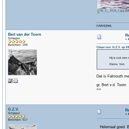
Nr_1__SCH_1.jpg
(16
IVMVEBWL
Bert van der Toorn
R
Schipper
«
Berichten: 169
Citaat van: G.Z.V. op 2
Hij is ook niet makk
Kleine hint.
g
Dat is Falmouth me
gr. Bert v.d. Toorn
==
G.Z.V.
R
Schipper
«
Berichten: 517
Helemaal goed Ber