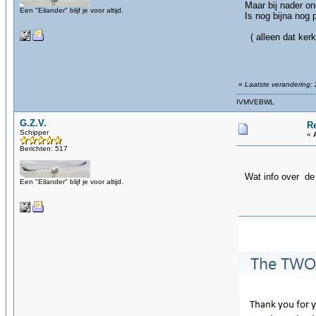
Maar bij nader onde
Een "Eilander" blijf je voor altijd.
Is nog bijna nog p
( alleen d
g
«
Laatste verandering:
IVMVEBWL
G.Z.V.
R
Schipper
«
Berichten: 517
Wat info over de 
Een "Eilander" blijf je voor altijd.
g