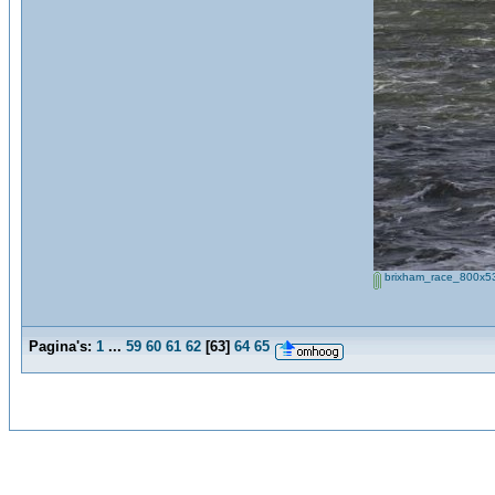
brixham_race_800x53
Pagina's:
1
...
59
60
61
62
[
63
]
64
65