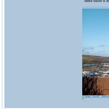
welke haven is di
welke_haven._800x3