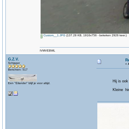
Custom__1.JPG
(137.28 KB, 1916x756 - bekeken 2926 keer.)
IVMVEBWL
G.Z.V.
R
Schipper
«
Berichten: 517
Hij is ook niet 
Een "Eilander" blijf je voor altijd.
Kleine hin
g