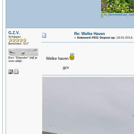
Irl_DunmoreEast_har
G.Z.V.
Re: Welke Haven
Schipper
«
Antwoord #931 Gepost op:
19-01-2014,
Berichten: 517
Een "Eilander" blijf je
Welke haven
voor altijd.
gzv