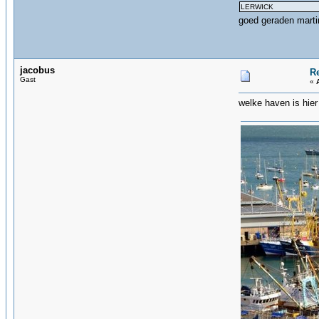
LERWICK
goed geraden mar
jacobus
R
Gast
«
welke haven is hier