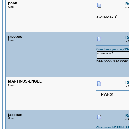
poon
R
Gast
«
stornoway ?
jacobus
R
Gast
«
Citaat van: poon op 19
stornoway ?
nee poon niet goed
MARTINUS-ENGEL
R
Gast
«
LERWICK
jacobus
R
Gast
«
Citaat van: MARTINUS-