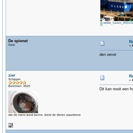
welke_haven_800x34
De spienet
R
Gast
«
den oever
zier
R
Schipper
«
Berichten: 3620
Dit kan nooit een 
wie de mens leerd kenne, leerd de dieren waardeere