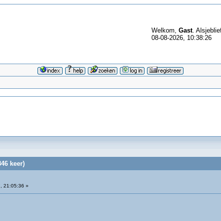
Welkom,
Gast
. Alsjeblie
08-08-2026, 10:38:26
46 keer)
, 21:05:36 »