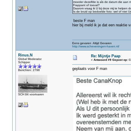
moeder dezelfde is als de datum die aan mi
Frappant of toeval?
Daarom vraag ik U bij deze mij te helpen d
Is de bruid op bedoelde foto: wel of niet
beste F man
hier bij meld ik je dat een reaktie
Eens gevaren Altijd Gevaren
http://www.scheveningen-haven.nl/
Rinus.N
Re: Mijntje Paap
Global Moderator
«
Antwoord #9 Gepost op:
02
Schipper
geplaats voor F man
Berichten: 2798
SCH 84 voortvaren