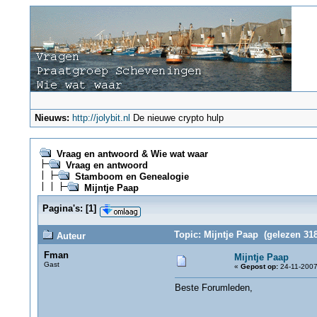
Nieuws:
http://jolybit.nl
De nieuwe crypto hulp
Vraag en antwoord & Wie wat waar
Vraag en antwoord
Stamboom en Genealogie
Mijntje Paap
Pagina's:
[
1
]
Topic: Mijntje Paap (gelezen 318
Auteur
Fman
Mijntje Paap
Gast
«
Gepost op:
24-11-2007
Beste Forumleden,