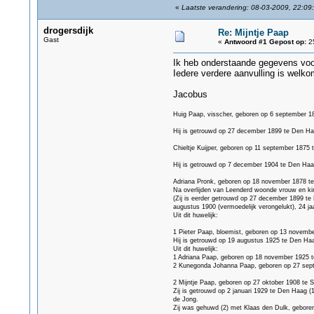
«
Laatste verandering: 08-03-2009, 22:09
drogersdijk
Re: Mijntje Paap
Gast
«
Antwoord #1 Gepost op:
25
Ik heb onderstaande gegevens voor
Iedere verdere aanvulling is welko
Jacobus
Huig Paap, visscher, geboren op 6 september 18
Hij is getrouwd op 27 december 1899 te Den Ha
Chieltje Kuijper, geboren op 11 september 1875 
Hij is getrouwd op 7 december 1904 te Den Haa
Adriana Pronk, geboren op 18 november 1878 te S
Na overlijden van Leenderd woonde vrouw en kind
(Zij is eerder getrouwd op 27 december 1899 te
augustus 1900 (vermoedelijk verongelukt), 24 ja
Uit dit huwelijk:
1 Pieter Paap, bloemist, geboren op 13 novembe
Hij is getrouwd op 19 augustus 1925 te Den Ha
Uit dit huwelijk:
1 Adriana Paap, geboren op 18 november 1925 te
2 Kunegonda Johanna Paap, geboren op 27 sept
2 Mijntje Paap, geboren op 27 oktober 1908 te S
Zij is getrouwd op 2 januari 1929 te Den Haag 
de Jong.
Zij was gehuwd (2) met Klaas den Dulk, geboren