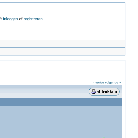
ft
inloggen
of
registreren
.
« vorige
volgende »