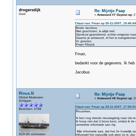
drogersdijk
Re: Mijntje Paap
Gast
«
Antwoord #7 Gepost op:
27
Citaat van: Fman op 26-11-2007, 19:46:44
Beste Jacobus,
Niet geschoten, is altijd mis!
Opnieuw geprobeerd, echter omgezet naar 
Gaarne je antwoord, of het is overgekome
Vr. groeten,
Fman Pilo(o)t
Fman,
bedankt voor de gegevens. Ik heb
Jacobus
Rinus.N
Re: Mijntje Paap
Global Moderator
«
Antwoord #8 Gepost op:
29
Schipper
Citaat van: Fman op 28-11-2007, 17:06:01
Berichten: 2798
Reuzekee,
Ik ben nog steeds nieuwsgierig naar Uw reac
Ik hoop niet dat U boos bent, omdat ik de 
verstrekte informatie aan mij.
Mijn informatie was, dat het 2e huwelijk 
SCH 84 voortvaren
Alhoewel het natuurlijk ook weer zo is, d