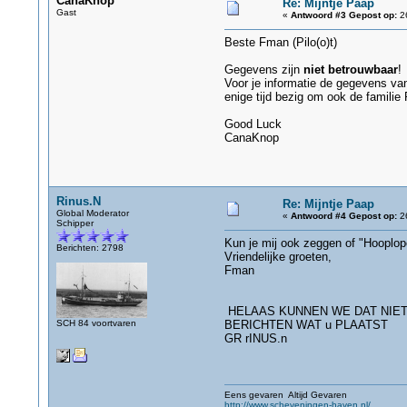
CanaKnop
Re: Mijntje Paap
Gast
«
Antwoord #3 Gepost op:
26
Beste Fman (Pilo(o)t)
Gegevens zijn
niet betrouwbaar
!
Voor je informatie de gegevens van
enige tijd bezig om ook de familie
Good Luck
CanaKnop
Rinus.N
Re: Mijntje Paap
Global Moderator
«
Antwoord #4 Gepost op:
26
Schipper
Kun je mij ook zeggen of "Hooplope
Berichten: 2798
Vriendelijke groeten,
Fman
HELAAS KUNNEN WE DAT NIET
SCH 84 voortvaren
BERICHTEN WAT u PLAATST
GR rINUS.n
Eens gevaren Altijd Gevaren
http://www.scheveningen-haven.nl/