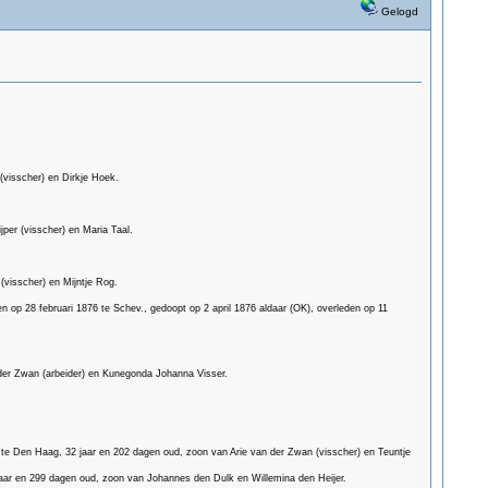
Gelogd
(visscher) en Dirkje Hoek.
per (visscher) en Maria Taal.
(visscher) en Mijntje Rog.
op 28 februari 1876 te Schev., gedoopt op 2 april 1876 aldaar (OK), overleden op 11
er Zwan (arbeider) en Kunegonda Johanna Visser.
te Den Haag, 32 jaar en 202 dagen oud, zoon van Arie van der Zwan (visscher) en Teuntje
jaar en 299 dagen oud, zoon van Johannes den Dulk en Willemina den Heijer.