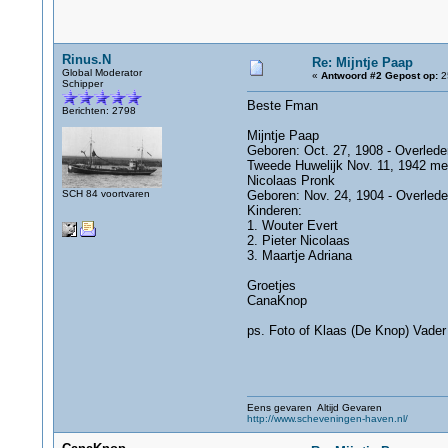
Rinus.N
Re: Mijntje Paap
Global Moderator
«
Antwoord #2 Gepost op:
25
Schipper
Beste Fman
Berichten: 2798
Mijntje Paap
Geboren: Oct. 27, 1908 - Overlede
Tweede Huwelijk Nov. 11, 1942 me
Nicolaas Pronk
SCH 84 voortvaren
Geboren: Nov. 24, 1904 - Overlede
Kinderen:
1. Wouter Evert
2. Pieter Nicolaas
3. Maartje Adriana
Groetjes
CanaKnop
ps. Foto of Klaas (De Knop) Vader
Eens gevaren Altijd Gevaren
http://www.scheveningen-haven.nl/