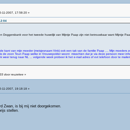
-11-2007, 17:58:20 »
12:04
en Doggersbank voor het tweede huwelijk van Mijntje Paap zijn niet betrouwbaar want Mijntje Paap 
de kant van mijn moeder (meisjesnaam Vink) ook een tak van de familie Paap .... Mijn moeders zus
s de zoon Teun Paap welke in Vrouwepolder woont misschien dat je via deze persoon meer infor
k weer terug naar NL ... volgende week probeer ik het e-mail adres of evt telefoon door te mailen
:33 door reuzekee
»
-11-2007, 19:18:18 »
vd Zwan, is bij mij niet doorgekomen.
ijs stellen.