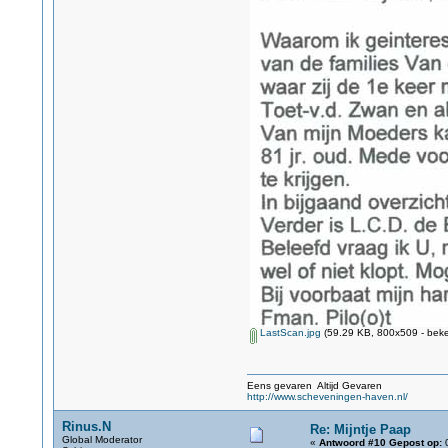
LastScan.jpg
(59.29 KB, 800x509 - beke
Eens gevaren Altijd Gevaren
http://www.scheveningen-haven.nl/
Rinus.N
Re: Mijntje Paap
Global Moderator
«
Antwoord #10 Gepost op:
0