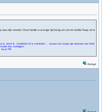
was mijn moeder. Onze familie is al enige tijd bezig om ook de familie Paap uit te
 is, denk ik, inmiddels 10 jr overleden ... zij was een lange tijd weduwe van Huib
matie kan verkrijgen.
 via je PB.
Gelogd
Gelogd