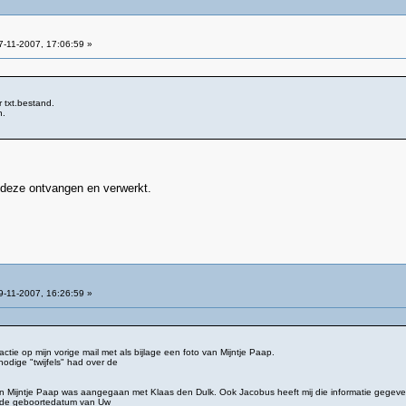
-11-2007, 17:06:59 »
txt.bestand.
n.
 deze ontvangen en verwerkt.
-11-2007, 16:26:59 »
tie op mijn vorige mail met als bijlage een foto van Mijntje Paap.
nodige "twijfels" had over de
van Mijntje Paap was aangegaan met Klaas den Dulk. Ook Jacobus heeft mij die informatie gegeve
at de geboortedatum van Uw