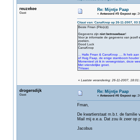
reuzekee
Re: Mijntje Paap
Gast
«
Antwoord #5 Gepost op:
26
Citaat van: CanaKnop op 26-11-2007, 03:
Beste Fman (Pilo(o)t)
Gegevens zijn
niet betrouwbaar
!
Voor je informatie de gegevens van jezelf 
zoeken.
Good Luck
CanaKnop
... Hallo Fman & CanaKnop .... Ik heb aan 
of Huig Paap, de enige stamboom houder i
Momenteel zit ik in verwegnistan, deze wee
Met vriendelijke groet.
TVisser.
«
Laatste verandering: 26-11-2007, 18:01
drogersdijk
Re: Mijntje Paap
Gast
«
Antwoord #6 Gepost op:
26
Fman,
De kwartierstaat m.b.t. de familie 
Mail mij e.e.a. Dat zou ik zeer op pr
Jacobus