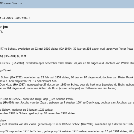
:06 door Fman
»
-11-2007, 10:07:01 »
 jou.
m.
77 te Schev., overleden op 22 mei 1910 aldaar (OA 1640), 32 jaar en 258 dagen oud, zoon van Pieter Paap 
ag (HA 1581) (1) met
te Schev. (GA 2660), overleden op 5 december 1901 aldaar, 26 jaar en 85 dagen oud, dochter van Willem Kuij
g (2) met
chev. (GA 3722), overleden op 23 februari 1959 aldaar, 80 jaar en 97 dagen oud, dochter van Pieter Pronk 
 o.a. Korendijkstraat 21, 17 Ankerstraat 51a
 Den Haag (HA 1587), getrouwd op 27 december 1899 te Schev. voor de kerk met Leenderd de Bruin, geboren 
ar en 164 dagen oud, zoon van Willem de Bruin (visser schipper) en Catharina van der Toorn.)
r 1906 te Schev., zoon van Huig Paap (I) en Adriana Pronk.
ag (HA 939) met Jacoba van der Zwan, geboren op 7 oktober 1904 te Den Haag, dochter van Jacobus van d
 Schev., gedoopt op 3 januari 1926 aldaar.
ember 1928 te Schev., gedoopt op 18 november 1928 aldaar.
chev..
(1) met Cornelis van der Zwan, geboren op 18 mei 1905 te Schev. (GA 2599), overleden op 6 december 1937 
 op 22 september 1913 te Schev., gedoopt op 19 oktober 1913 aldaar, overleden op 17 juli 1984 aldaar, 70 