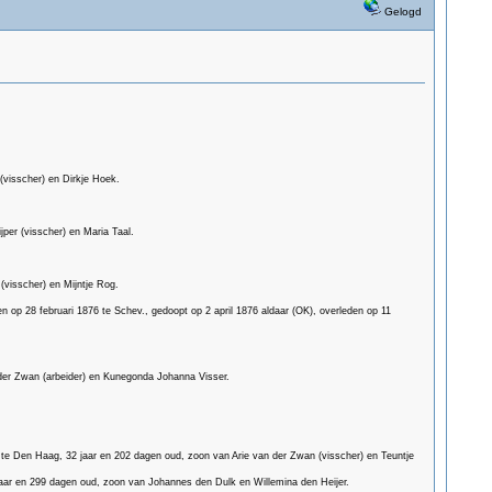
Gelogd
(visscher) en Dirkje Hoek.
per (visscher) en Maria Taal.
(visscher) en Mijntje Rog.
op 28 februari 1876 te Schev., gedoopt op 2 april 1876 aldaar (OK), overleden op 11
er Zwan (arbeider) en Kunegonda Johanna Visser.
te Den Haag, 32 jaar en 202 dagen oud, zoon van Arie van der Zwan (visscher) en Teuntje
jaar en 299 dagen oud, zoon van Johannes den Dulk en Willemina den Heijer.