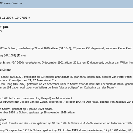
:06 door Fman
»
-11-2007, 10:07:01 »
 jou.
m.
77 te Schev., overleden op 22 mei 1910 aldaar (OA 1640), 32 jaar en 258 dagen oud, zoon van Pieter Paap 
ag (HA 1581) (1) met
te Schev. (GA 2660), overleden op 5 december 1901 aldaar, 26 jaar en 85 dagen oud, dochter van Willem Kuij
g (2) met
chev. (GA 3722), overleden op 23 februari 1959 aldaar, 80 jaar en 97 dagen oud, dochter van Pieter Pronk 
 o.a. Korendijkstraat 21, 17 Ankerstraat 51a
 Den Haag (HA 1587), getrouwd op 27 december 1899 te Schev. voor de kerk met Leenderd de Bruin, geboren 
ar en 164 dagen oud, zoon van Willem de Bruin (visser schipper) en Catharina van der Toorn.)
r 1906 te Schev., zoon van Huig Paap (I) en Adriana Pronk.
ag (HA 939) met Jacoba van der Zwan, geboren op 7 oktober 1904 te Den Haag, dochter van Jacobus van d
 Schev., gedoopt op 3 januari 1926 aldaar.
ember 1928 te Schev., gedoopt op 18 november 1928 aldaar.
chev..
(1) met Cornelis van der Zwan, geboren op 18 mei 1905 te Schev. (GA 2599), overleden op 6 december 1937 
 op 22 september 1913 te Schev., gedoopt op 19 oktober 1913 aldaar, overleden op 17 juli 1984 aldaar, 70 