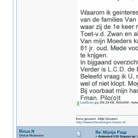
LastScan.jpg
(59.29 KB, 800x509 - beke
Eens gevaren Altijd Gevaren
http://www.scheveningen-haven.nl/
Rinus.N
Re: Mijntje Paap
Global Moderator
«
Antwoord #10 Gepost op:
0