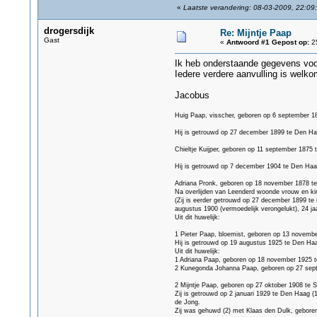
«
Laatste verandering: 08-03-2009, 22:09
drogersdijk
Re: Mijntje Paap
Gast
«
Antwoord #1 Gepost op:
25
Ik heb onderstaande gegevens voor
Iedere verdere aanvulling is welko
Jacobus
Huig Paap, visscher, geboren op 6 september 18
Hij is getrouwd op 27 december 1899 te Den Ha
Chieltje Kuijper, geboren op 11 september 1875 
Hij is getrouwd op 7 december 1904 te Den Haa
Adriana Pronk, geboren op 18 november 1878 te S
Na overlijden van Leenderd woonde vrouw en kind
(Zij is eerder getrouwd op 27 december 1899 te
augustus 1900 (vermoedelijk verongelukt), 24 ja
Uit dit huwelijk:
1 Pieter Paap, bloemist, geboren op 13 novembe
Hij is getrouwd op 19 augustus 1925 te Den Ha
Uit dit huwelijk:
1 Adriana Paap, geboren op 18 november 1925 te
2 Kunegonda Johanna Paap, geboren op 27 sept
2 Mijntje Paap, geboren op 27 oktober 1908 te S
Zij is getrouwd op 2 januari 1929 te Den Haag 
de Jong.
Zij was gehuwd (2) met Klaas den Dulk, geboren