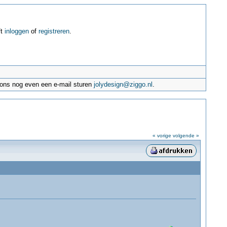
ft
inloggen
of
registreren
.
e ons nog even een e-mail sturen
jolydesign@ziggo.nl
.
« vorige
volgende »