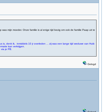
was mijn moeder. Onze familie is al enige tijd bezig om ook de familie Paap uit te
 is, denk ik, inmiddels 10 jr overleden ... zij was een lange tijd weduwe van Huib
matie kan verkrijgen.
 via je PB.
Gelogd
Gelogd