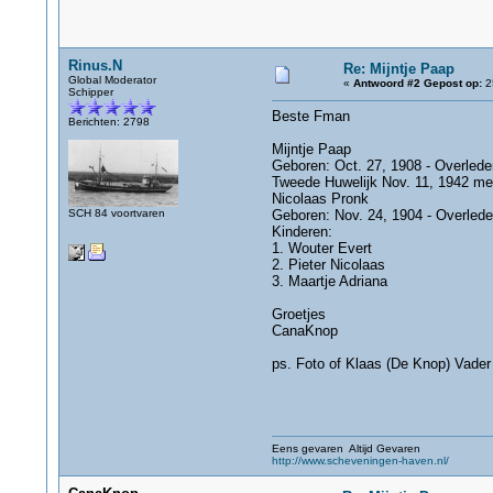
Rinus.N
Re: Mijntje Paap
Global Moderator
«
Antwoord #2 Gepost op:
25
Schipper
Beste Fman
Berichten: 2798
Mijntje Paap
Geboren: Oct. 27, 1908 - Overlede
Tweede Huwelijk Nov. 11, 1942 me
Nicolaas Pronk
SCH 84 voortvaren
Geboren: Nov. 24, 1904 - Overlede
Kinderen:
1. Wouter Evert
2. Pieter Nicolaas
3. Maartje Adriana
Groetjes
CanaKnop
ps. Foto of Klaas (De Knop) Vader
Eens gevaren Altijd Gevaren
http://www.scheveningen-haven.nl/