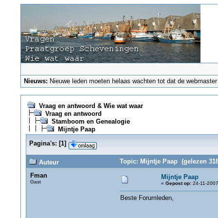
Nieuws:
Nieuwe leden moeten helaas wachten tot dat de webmaster ze
Vraag en antwoord & Wie wat waar
Vraag en antwoord
Stamboom en Genealogie
Mijntje Paap
Pagina's:
[
1
]
Topic: Mijntje Paap (gelezen 318
Auteur
Fman
Mijntje Paap
Gast
«
Gepost op:
24-11-2007
Beste Forumleden,