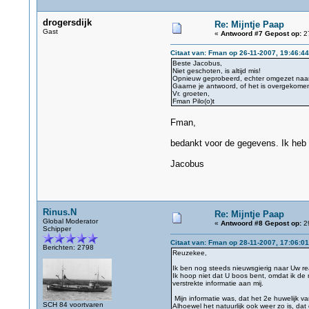
drogersdijk
Re: Mijntje Paap
Gast
«
Antwoord #7 Gepost op:
27
Citaat van: Fman op 26-11-2007, 19:46:44
Beste Jacobus,
Niet geschoten, is altijd mis!
Opnieuw geprobeerd, echter omgezet naar 
Gaarne je antwoord, of het is overgekome
Vr. groeten,
Fman Pilo(o)t
Fman,
bedankt voor de gegevens. Ik heb
Jacobus
Rinus.N
Re: Mijntje Paap
Global Moderator
«
Antwoord #8 Gepost op:
29
Schipper
Citaat van: Fman op 28-11-2007, 17:06:01
Berichten: 2798
Reuzekee,
Ik ben nog steeds nieuwsgierig naar Uw reac
Ik hoop niet dat U boos bent, omdat ik de 
verstrekte informatie aan mij.
Mijn informatie was, dat het 2e huwelijk 
SCH 84 voortvaren
Alhoewel het natuurlijk ook weer zo is, d