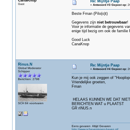
CanaKnop
Re: Mijntje Paap
Gast
«
Antwoord #3 Gepost op:
26
Beste Fman (Pilo(o)t)
Gegevens zijn
niet betrouwbaar
!
Voor je informatie de gegevens van
enige tijd bezig om ook de familie
Good Luck
CanaKnop
Rinus.N
Re: Mijntje Paap
Global Moderator
«
Antwoord #4 Gepost op:
26
Schipper
Kun je mij ook zeggen of "Hooplope
Berichten: 2798
Vriendelijke groeten,
Fman
HELAAS KUNNEN WE DAT NIET
SCH 84 voortvaren
BERICHTEN WAT u PLAATST
GR rINUS.n
Eens gevaren Altijd Gevaren
http://www.scheveningen-haven.nl/