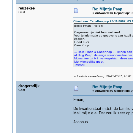
reuzekee
Re: Mijntje Paap
Gast
«
Antwoord #5 Gepost op:
26
Citaat van: CanaKnop op 26-11-2007, 03:
Beste Fman (Pilo(o)t)
Gegevens zijn
niet betrouwbaar
!
Voor je informatie de gegevens van jezelf 
zoeken.
Good Luck
CanaKnop
... Hallo Fman & CanaKnop .... Ik heb aan 
of Huig Paap, de enige stamboom houder i
Momenteel zit ik in verwegnistan, deze wee
Met vriendelijke groet.
TVisser.
«
Laatste verandering: 26-11-2007, 18:01
drogersdijk
Re: Mijntje Paap
Gast
«
Antwoord #6 Gepost op:
26
Fman,
De kwartierstaat m.b.t. de familie 
Mail mij e.e.a. Dat zou ik zeer op pr
Jacobus