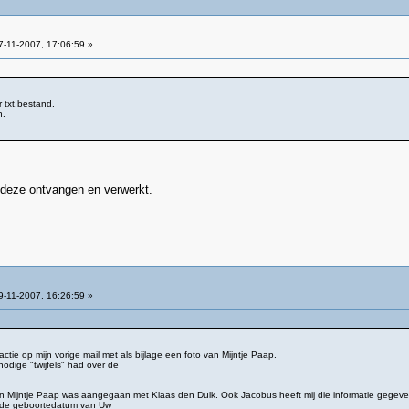
-11-2007, 17:06:59 »
txt.bestand.
n.
 deze ontvangen en verwerkt.
-11-2007, 16:26:59 »
tie op mijn vorige mail met als bijlage een foto van Mijntje Paap.
nodige "twijfels" had over de
van Mijntje Paap was aangegaan met Klaas den Dulk. Ook Jacobus heeft mij die informatie gegeve
at de geboortedatum van Uw