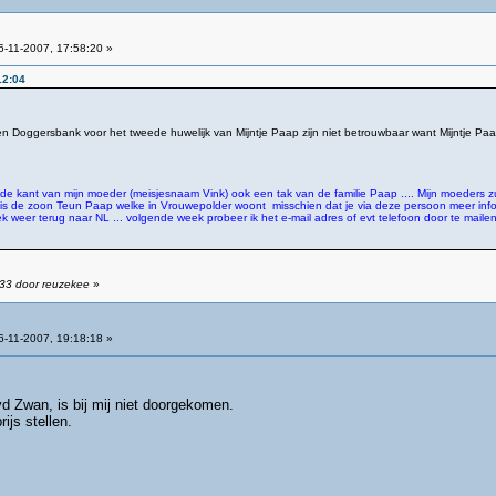
-11-2007, 17:58:20 »
12:04
en Doggersbank voor het tweede huwelijk van Mijntje Paap zijn niet betrouwbaar want Mijntje Paap 
de kant van mijn moeder (meisjesnaam Vink) ook een tak van de familie Paap .... Mijn moeders zus
s de zoon Teun Paap welke in Vrouwepolder woont misschien dat je via deze persoon meer infor
k weer terug naar NL ... volgende week probeer ik het e-mail adres of evt telefoon door te mailen
:33 door reuzekee
»
-11-2007, 19:18:18 »
vd Zwan, is bij mij niet doorgekomen.
ijs stellen.