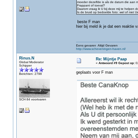
moeder dezelfde is als de datum die aan mi
Frappant of toeval?
Daarom vraag ik U bij deze mij te helpen d
Is de bruid op bedoelde foto: wel of niet
beste F man
hier bij meld ik je dat een reaktie
Eens gevaren Altijd Gevaren
http://www.scheveningen-haven.nl/
Rinus.N
Re: Mijntje Paap
Global Moderator
«
Antwoord #9 Gepost op:
02
Schipper
geplaats voor F man
Berichten: 2798
SCH 84 voortvaren