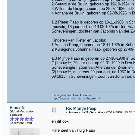
2 Gerardus de Bruijn, geboren op 19-10-1924 i
3 Willem de Bruijn, geboren op 28-07-1926 in D
4 Adriana de Bruijn, geboren op 02-08-1928 in 
1.2 Pieter Paap is geboren op 13-11-1906 in Sc
trouwde, 18 jaar oud, op 19-08-1925 in Den Haa
Scheveningen, dochter van Jacobus van der Zw
Kinderen van Pieter en Jacoba:
1 Adriana Paap, geboren op 18-11-1925 in Sche
2 Kunegonda Johanna Paap, geboren op 27-09-1
1.3 Mijntje Paap is geboren op 27-10-1908 in Sc
(1) trouwde, 20 jaar oud, op 02-01-1929 in Den 
Scheveningen, zoon van Arie van der Zwan en Te
(2) trouwde, minstens 29 jaar oud, na 1937 in 
09-1913 in Scheveningen, zoon van Johannes den
Eens gevaren Altijd Gevaren
http://www.scheveningen-haven.nl/
Rinus.N
Re: Mijntje Paap
Global Moderator
«
Antwoord #11 Gepost op:
02-12-2007, 15:30:
Schipper
en dit ook
Berichten: 2798
Parenteel van Huig Paap