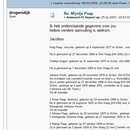
«
Laatste verandering: 08-03-2009, 22:09:06 door Fman
»
drogersdijk
Re: Mijntje Paap
Gast
«
Antwoord #1 Gepost op:
25-11-2007, 10:07:0
Ik heb onderstaande gegevens voor jou.
Iedere verdere aanvulling is welkom.
Jacobus
Huig Paap, visscher, geboren op 6 september 1877 te Schev., over
Hij is getrouwd op 27 december 1899 te Den Haag (HA 1581) (1) 
Chieltje Kuijper, geboren op 11 september 1875 te Schev. (GA 2660
Hij is getrouwd op 7 december 1904 te Den Haag (2) met
Adriana Pronk, geboren op 18 november 1878 te Schev. (GA 3722), o
Na overlijden van Leenderd woonde vrouw en kind o.a. Korendijkst
(Zij is eerder getrouwd op 27 december 1899 te Den Haag (HA 158
Schev., gedoopt op 2 april 1876 aldaar (OK), overleden op 11 augu
Catharina van der Toorn.)
Uit dit huwelijk:
1 Pieter Paap, bloemist, geboren op 13 november 1906 te Schev., 
Hij is getrouwd op 19 augustus 1925 te Den Haag (HA 939) met J
Kunegonda Johanna Visser.
Uit dit huwelijk:
1 Adriana Paap, geboren op 18 november 1925 te Schev., gedoopt o
2 Kunegonda Johanna Paap, geboren op 27 september 1928 te Sch
2 Mijntje Paap, geboren op 27 oktober 1908 te Schev..
Zij is getrouwd op 2 januari 1929 te Den Haag (1) met Cornelis 