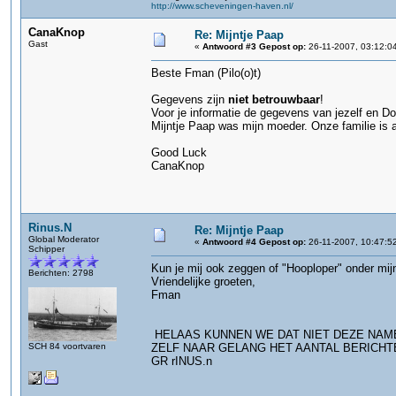
http://www.scheveningen-haven.nl/
CanaKnop
Re: Mijntje Paap
Gast
«
Antwoord #3 Gepost op:
26-11-2007, 03:12:0
Beste Fman (Pilo(o)t)
Gegevens zijn
niet betrouwbaar
!
Voor je informatie de gegevens van jezelf en D
Mijntje Paap was mijn moeder. Onze familie is a
Good Luck
CanaKnop
Rinus.N
Re: Mijntje Paap
Global Moderator
«
Antwoord #4 Gepost op:
26-11-2007, 10:47:5
Schipper
Kun je mij ook zeggen of "Hooploper" onder mij
Berichten: 2798
Vriendelijke groeten,
Fman
HELAAS KUNNEN WE DAT NIET DEZE NAM
SCH 84 voortvaren
ZELF NAAR GELANG HET AANTAL BERICHT
GR rINUS.n