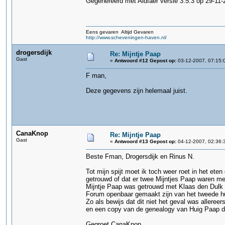
Gegenereerd met Aldfaer versie 3.5.3 op 29-11-
Eens gevaren Altijd Gevaren
http://www.scheveningen-haven.nl/
drogersdijk
Re: Mijntje Paap
Gast
«
Antwoord #12 Gepost op:
03-12-2007, 07:15:
F man,
Deze gegevens zijn helemaal juist.
CanaKnop
Re: Mijntje Paap
Gast
«
Antwoord #13 Gepost op:
04-12-2007, 02:36:
Beste Fman, Drogersdijk en Rinus N.
Tot mijn spijt moet ik toch weer roet in het et
getrouwd of dat er twee Mijntjes Paap waren met
Mijntje Paap was getrouwd met Klaas den Dulk en
Forum openbaar gemaakt zijn van het tweede hu
Zo als bewijs dat dit niet het geval was allere
en een copy van de genealogy van Huig Paap di
Gegroet CanaKnop