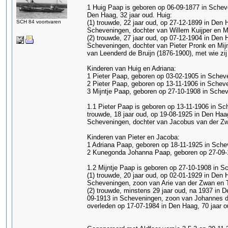
1 Huig Paap is geboren op 06-09-1877 in Scheve
Den Haag, 32 jaar oud. Huig:
SCH 84 voortvaren
(1) trouwde, 22 jaar oud, op 27-12-1899 in Den H
Scheveningen, dochter van Willem Kuijper en Mar
(2) trouwde, 27 jaar oud, op 07-12-1904 in Den 
Scheveningen, dochter van Pieter Pronk en Mijn
van Leenderd de Bruijn (1876-1900), met wie zi
Kinderen van Huig en Adriana:
1 Pieter Paap, geboren op 03-02-1905 in Scheve
2 Pieter Paap, geboren op 13-11-1906 in Scheve
3 Mijntje Paap, geboren op 27-10-1908 in Schev
1.1 Pieter Paap is geboren op 13-11-1906 in Sc
trouwde, 18 jaar oud, op 19-08-1925 in Den Haa
Scheveningen, dochter van Jacobus van der Zw
Kinderen van Pieter en Jacoba:
1 Adriana Paap, geboren op 18-11-1925 in Sche
2 Kunegonda Johanna Paap, geboren op 27-09-1
1.2 Mijntje Paap is geboren op 27-10-1908 in Sc
(1) trouwde, 20 jaar oud, op 02-01-1929 in Den 
Scheveningen, zoon van Arie van der Zwan en Te
(2) trouwde, minstens 29 jaar oud, na 1937 in 
09-1913 in Scheveningen, zoon van Johannes den
overleden op 17-07-1984 in Den Haag, 70 jaar o