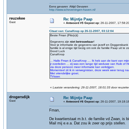
Eens gevaren Altijd Gevaren
http://www.scheveningen-haven.nl/
reuzekee
Re: Mijntje Paap
Gast
«
Antwoord #5 Gepost op:
26-11-2007, 17:58:2
Citaat van: CanaKnop op 26-11-2007, 03:12:04
Beste Fman (Pilo(o)t)
Gegevens zijn
niet betrouwbaar
!
Voor je informatie de gegevens van jezelf en Doggersbank 
familie is al enige tijd bezig om ook de familie Paap uit te 
Good Luck
CanaKnop
... Hallo Fman & CanaKnop .... Ik heb aan de kant van mijn
jr overleden ... zij was een lange tijd weduwe van Huib 
via deze persoon meer informatie kan verkrijgen.
Momenteel zit ik in verwegnistan, deze week weer terug naar
Met vriendelijke groet.
TVisser.
«
Laatste verandering: 26-11-2007, 18:01:33 door reuzek
drogersdijk
Re: Mijntje Paap
Gast
«
Antwoord #6 Gepost op:
26-11-2007, 19:18:1
Fman,
De kwartierstaat m.b.t. de familie vd Zwan, is b
Mail mij e.e.a. Dat zou ik zeer op prijs stellen.