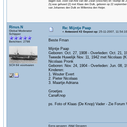
dagen oud, zoon van Arie van der Zwan (visscher) en Teuntje de J
Zij was gehuwd (2) met Klaas den Dulk, geboren op 22 september 1
van Johannes den Dulk en Willemina den Heijer.
Rinus.N
Re: Mijntje Paap
Global Moderator
«
Antwoord #2 Gepost op:
25-11-2007, 11:54:10
Schipper
Beste Fman
Berichten: 2798
Mijntje Paap
Geboren: Oct. 27, 1908 - Overleden: Oct. 21, 1
Tweede Huwelijk Nov. 11, 1942 met Nicolaas (K
Nicolaas Pronk
SCH 84 voortvaren
Geboren: Nov. 24, 1904 - Overleden: Jun. 08, 1
Kinderen:
1. Wouter Evert
2. Pieter Nicolaas
3. Maartje Adriana
Groetjes
CanaKnop
ps. Foto of Klaas (De Knop) Vader - Zie Forum 
Eens gevaren Altijd Gevaren