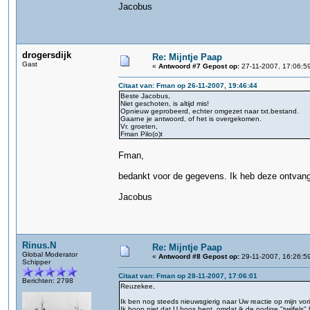
Jacobus
drogersdijk
Re: Mijntje Paap
Gast
«
Antwoord #7 Gepost op:
27-11-2007, 17:06:5
Citaat van: Fman op 26-11-2007, 19:46:44
Beste Jacobus,
Niet geschoten, is altijd mis!
Opnieuw geprobeerd, echter omgezet naar txt.bestand.
Gaarne je antwoord, of het is overgekomen.
Vr. groeten,
Fman Pilo(o)t
Fman,
bedankt voor de gegevens. Ik heb deze ontvang
Jacobus
Rinus.N
Re: Mijntje Paap
Global Moderator
«
Antwoord #8 Gepost op:
29-11-2007, 16:26:5
Schipper
Citaat van: Fman op 28-11-2007, 17:06:01
Berichten: 2798
Reuzekee,
Ik ben nog steeds nieuwsgierig naar Uw reactie op mijn vori
Ik hoop niet dat U boos bent, omdat ik de nodige "twijfels"