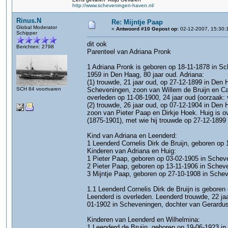
http://www.scheveningen-haven.nl/
Rinus.N
Re: Mijntje Paap
Global Moderator
«
Antwoord #10 Gepost op:
02-12-2007, 15:30:
Schipper
dit ook
Berichten: 2798
Parenteel van Adriana Pronk
1 Adriana Pronk is geboren op 18-11-1878 in Sc
1959 in Den Haag, 80 jaar oud. Adriana:
(1) trouwde, 21 jaar oud, op 27-12-1899 in Den 
SCH 84 voortvaren
Scheveningen, zoon van Willem de Bruijn en Cat
overleden op 11-08-1900, 24 jaar oud (oorzaak: 
(2) trouwde, 26 jaar oud, op 07-12-1904 in Den
zoon van Pieter Paap en Dirkje Hoek. Huig is ov
(1875-1901), met wie hij trouwde op 27-12-1899
Kind van Adriana en Leenderd:
1 Leenderd Cornelis Dirk de Bruijn, geboren op 
Kinderen van Adriana en Huig:
1 Pieter Paap, geboren op 03-02-1905 in Scheve
2 Pieter Paap, geboren op 13-11-1906 in Scheve
3 Mijntje Paap, geboren op 27-10-1908 in Schev
1.1 Leenderd Cornelis Dirk de Bruijn is gebore
Leenderd is overleden. Leenderd trouwde, 22 ja
01-1902 in Scheveningen, dochter van Gerardus 
Kinderen van Leenderd en Wilhelmina:
1 Leenderd de Bruijn, geboren op 19-06-1923 i