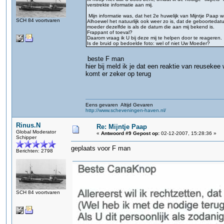
verstrekte informatie aan mij.
Mijn informatie was, dat het 2e huwelijk van Mijntje Paap
SCH 84 voortvaren
Alhoewel het natuurlijk ook weer zo is, dat de geboorteda
moeder dezelfde is als de datum die aan mij bekend is.
Frappant of toeval?
Daarom vraag ik U bij deze mij te helpen door te reageren.
Is de bruid op bedoelde foto: wel of niet Uw Moeder?
beste F man
hier bij meld ik je dat een reaktie van reusekee 
komt er zeker op terug
Eens gevaren Altijd Gevaren
http://www.scheveningen-haven.nl/
Rinus.N
Re: Mijntje Paap
Global Moderator
«
Antwoord #9 Gepost op:
02-12-2007, 15:28:36 »
Schipper
geplaats voor F man
Berichten: 2798
SCH 84 voortvaren