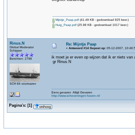
Mijntje_Paap.pdf
(41.49 KB - gedownload 925 keer.)
Huig_Paap.pdf
(25.98 KB - gedownload 1017 keer.)
Rinus.N
Re: Mijntje Paap
Global Moderator
«
Antwoord #14 Gepost op:
05-12-2007, 10:46:
Schipper
ik moet je er even op wijzen dat ik er niets va
Berichten: 2798
gr Rinus.N
SCH 84 voortvaren
Eens gevaren Altijd Gevaren
http://www.scheveningen-haven.nl/
Pagina's:
[
1
]