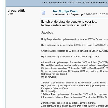
«
Laatste verandering: 08-03-2009, 22:09:06 door Fman
»
drogersdijk
Re: Mijntje Paap
Gast
«
Antwoord #1 Gepost op:
25-11-2007, 10:07:0
Ik heb onderstaande gegevens voor jou.
Iedere verdere aanvulling is welkom.
Jacobus
Huig Paap, visscher, geboren op 6 september 1877 te Schev., over
Hij is getrouwd op 27 december 1899 te Den Haag (HA 1581) (1) 
Chieltje Kuijper, geboren op 11 september 1875 te Schev. (GA 2660
Hij is getrouwd op 7 december 1904 te Den Haag (2) met
Adriana Pronk, geboren op 18 november 1878 te Schev. (GA 3722), o
Na overlijden van Leenderd woonde vrouw en kind o.a. Korendijkst
(Zij is eerder getrouwd op 27 december 1899 te Den Haag (HA 158
Schev., gedoopt op 2 april 1876 aldaar (OK), overleden op 11 augu
Catharina van der Toorn.)
Uit dit huwelijk:
1 Pieter Paap, bloemist, geboren op 13 november 1906 te Schev., 
Hij is getrouwd op 19 augustus 1925 te Den Haag (HA 939) met J
Kunegonda Johanna Visser.
Uit dit huwelijk:
1 Adriana Paap, geboren op 18 november 1925 te Schev., gedoopt o
2 Kunegonda Johanna Paap, geboren op 27 september 1928 te Sch
2 Mijntje Paap, geboren op 27 oktober 1908 te Schev..
Zij is getrouwd op 2 januari 1929 te Den Haag (1) met Cornelis 