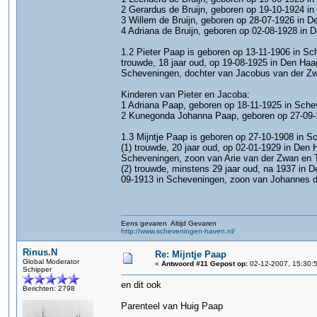
2 Gerardus de Bruijn, geboren op 19-10-1924 i
3 Willem de Bruijn, geboren op 28-07-1926 in D
4 Adriana de Bruijn, geboren op 02-08-1928 in 
1.2 Pieter Paap is geboren op 13-11-1906 in Sc
trouwde, 18 jaar oud, op 19-08-1925 in Den Haa
Scheveningen, dochter van Jacobus van der Zw
Kinderen van Pieter en Jacoba:
1 Adriana Paap, geboren op 18-11-1925 in Sche
2 Kunegonda Johanna Paap, geboren op 27-09-1
1.3 Mijntje Paap is geboren op 27-10-1908 in Sc
(1) trouwde, 20 jaar oud, op 02-01-1929 in Den 
Scheveningen, zoon van Arie van der Zwan en Te
(2) trouwde, minstens 29 jaar oud, na 1937 in 
09-1913 in Scheveningen, zoon van Johannes den
Eens gevaren Altijd Gevaren
http://www.scheveningen-haven.nl/
Rinus.N
Re: Mijntje Paap
Global Moderator
«
Antwoord #11 Gepost op:
02-12-2007, 15:30:
Schipper
en dit ook
Berichten: 2798
Parenteel van Huig Paap