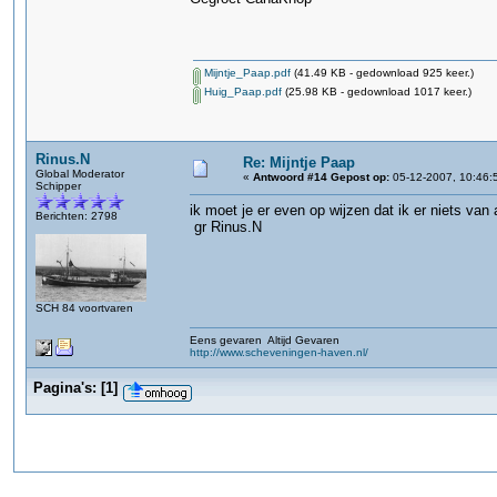
Mijntje_Paap.pdf
(41.49 KB - gedownload 925 keer.)
Huig_Paap.pdf
(25.98 KB - gedownload 1017 keer.)
Rinus.N
Re: Mijntje Paap
Global Moderator
«
Antwoord #14 Gepost op:
05-12-2007, 10:46:
Schipper
ik moet je er even op wijzen dat ik er niets va
Berichten: 2798
gr Rinus.N
SCH 84 voortvaren
Eens gevaren Altijd Gevaren
http://www.scheveningen-haven.nl/
Pagina's:
[
1
]