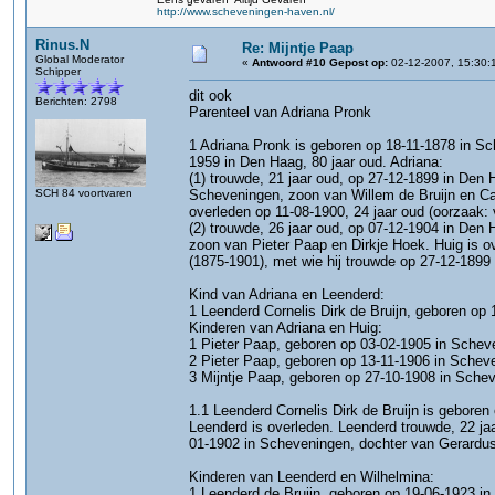
http://www.scheveningen-haven.nl/
Rinus.N
Re: Mijntje Paap
Global Moderator
«
Antwoord #10 Gepost op:
02-12-2007, 15:30:
Schipper
dit ook
Berichten: 2798
Parenteel van Adriana Pronk
1 Adriana Pronk is geboren op 18-11-1878 in Sc
1959 in Den Haag, 80 jaar oud. Adriana:
(1) trouwde, 21 jaar oud, op 27-12-1899 in Den 
SCH 84 voortvaren
Scheveningen, zoon van Willem de Bruijn en Cat
overleden op 11-08-1900, 24 jaar oud (oorzaak: 
(2) trouwde, 26 jaar oud, op 07-12-1904 in Den
zoon van Pieter Paap en Dirkje Hoek. Huig is ov
(1875-1901), met wie hij trouwde op 27-12-1899
Kind van Adriana en Leenderd:
1 Leenderd Cornelis Dirk de Bruijn, geboren op 
Kinderen van Adriana en Huig:
1 Pieter Paap, geboren op 03-02-1905 in Scheve
2 Pieter Paap, geboren op 13-11-1906 in Scheve
3 Mijntje Paap, geboren op 27-10-1908 in Schev
1.1 Leenderd Cornelis Dirk de Bruijn is gebore
Leenderd is overleden. Leenderd trouwde, 22 ja
01-1902 in Scheveningen, dochter van Gerardus 
Kinderen van Leenderd en Wilhelmina:
1 Leenderd de Bruijn, geboren op 19-06-1923 i