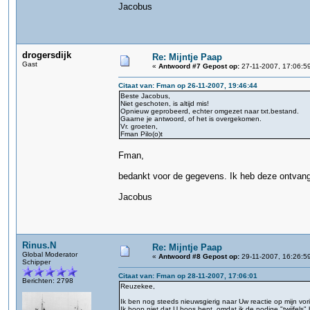
Jacobus
drogersdijk
Re: Mijntje Paap
Gast
«
Antwoord #7 Gepost op:
27-11-2007, 17:06:5
Citaat van: Fman op 26-11-2007, 19:46:44
Beste Jacobus,
Niet geschoten, is altijd mis!
Opnieuw geprobeerd, echter omgezet naar txt.bestand.
Gaarne je antwoord, of het is overgekomen.
Vr. groeten,
Fman Pilo(o)t
Fman,
bedankt voor de gegevens. Ik heb deze ontvang
Jacobus
Rinus.N
Re: Mijntje Paap
Global Moderator
«
Antwoord #8 Gepost op:
29-11-2007, 16:26:5
Schipper
Citaat van: Fman op 28-11-2007, 17:06:01
Berichten: 2798
Reuzekee,
Ik ben nog steeds nieuwsgierig naar Uw reactie op mijn vori
Ik hoop niet dat U boos bent, omdat ik de nodige "twijfels"