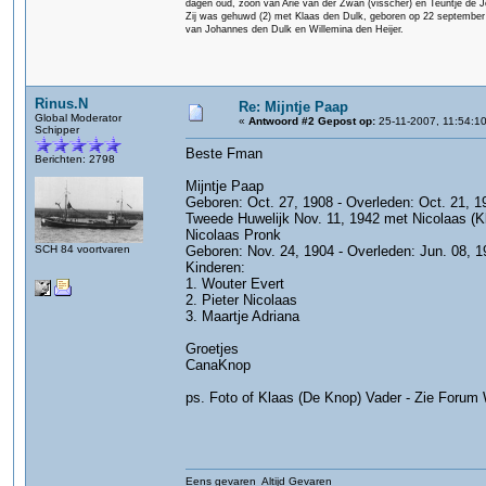
dagen oud, zoon van Arie van der Zwan (visscher) en Teuntje de J
Zij was gehuwd (2) met Klaas den Dulk, geboren op 22 september 1
van Johannes den Dulk en Willemina den Heijer.
Rinus.N
Re: Mijntje Paap
Global Moderator
«
Antwoord #2 Gepost op:
25-11-2007, 11:54:10
Schipper
Beste Fman
Berichten: 2798
Mijntje Paap
Geboren: Oct. 27, 1908 - Overleden: Oct. 21, 1
Tweede Huwelijk Nov. 11, 1942 met Nicolaas (K
Nicolaas Pronk
SCH 84 voortvaren
Geboren: Nov. 24, 1904 - Overleden: Jun. 08, 1
Kinderen:
1. Wouter Evert
2. Pieter Nicolaas
3. Maartje Adriana
Groetjes
CanaKnop
ps. Foto of Klaas (De Knop) Vader - Zie Forum 
Eens gevaren Altijd Gevaren