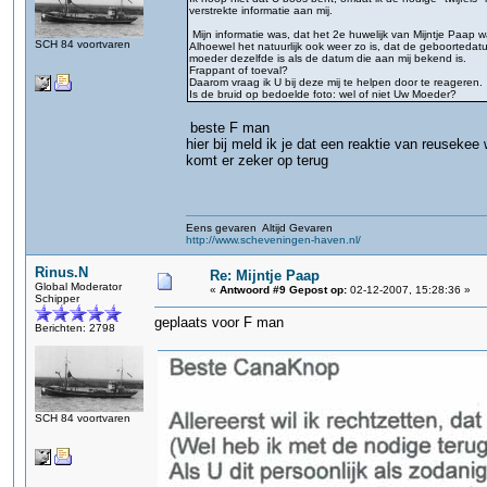
verstrekte informatie aan mij.
Mijn informatie was, dat het 2e huwelijk van Mijntje Paap
SCH 84 voortvaren
Alhoewel het natuurlijk ook weer zo is, dat de geboorteda
moeder dezelfde is als de datum die aan mij bekend is.
Frappant of toeval?
Daarom vraag ik U bij deze mij te helpen door te reageren.
Is de bruid op bedoelde foto: wel of niet Uw Moeder?
beste F man
hier bij meld ik je dat een reaktie van reusekee 
komt er zeker op terug
Eens gevaren Altijd Gevaren
http://www.scheveningen-haven.nl/
Rinus.N
Re: Mijntje Paap
Global Moderator
«
Antwoord #9 Gepost op:
02-12-2007, 15:28:36 »
Schipper
geplaats voor F man
Berichten: 2798
SCH 84 voortvaren