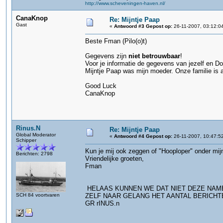
http://www.scheveningen-haven.nl/
CanaKnop
Re: Mijntje Paap
Gast
«
Antwoord #3 Gepost op:
26-11-2007, 03:12:0
Beste Fman (Pilo(o)t)
Gegevens zijn
niet betrouwbaar
!
Voor je informatie de gegevens van jezelf en D
Mijntje Paap was mijn moeder. Onze familie is a
Good Luck
CanaKnop
Rinus.N
Re: Mijntje Paap
Global Moderator
«
Antwoord #4 Gepost op:
26-11-2007, 10:47:5
Schipper
Kun je mij ook zeggen of "Hooploper" onder mij
Berichten: 2798
Vriendelijke groeten,
Fman
HELAAS KUNNEN WE DAT NIET DEZE NAM
SCH 84 voortvaren
ZELF NAAR GELANG HET AANTAL BERICHT
GR rINUS.n