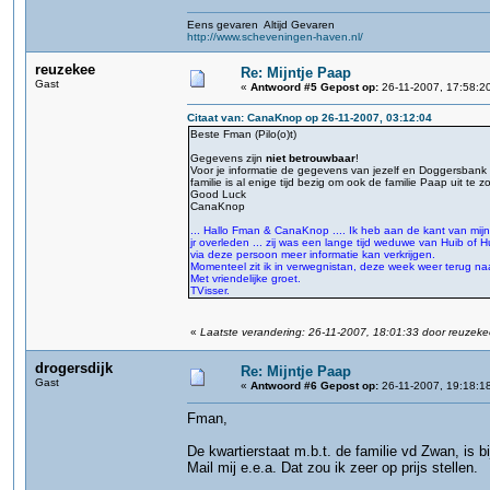
Eens gevaren Altijd Gevaren
http://www.scheveningen-haven.nl/
reuzekee
Re: Mijntje Paap
Gast
«
Antwoord #5 Gepost op:
26-11-2007, 17:58:2
Citaat van: CanaKnop op 26-11-2007, 03:12:04
Beste Fman (Pilo(o)t)
Gegevens zijn
niet betrouwbaar
!
Voor je informatie de gegevens van jezelf en Doggersbank 
familie is al enige tijd bezig om ook de familie Paap uit te 
Good Luck
CanaKnop
... Hallo Fman & CanaKnop .... Ik heb aan de kant van mijn
jr overleden ... zij was een lange tijd weduwe van Huib 
via deze persoon meer informatie kan verkrijgen.
Momenteel zit ik in verwegnistan, deze week weer terug naar
Met vriendelijke groet.
TVisser.
«
Laatste verandering: 26-11-2007, 18:01:33 door reuzek
drogersdijk
Re: Mijntje Paap
Gast
«
Antwoord #6 Gepost op:
26-11-2007, 19:18:1
Fman,
De kwartierstaat m.b.t. de familie vd Zwan, is b
Mail mij e.e.a. Dat zou ik zeer op prijs stellen.