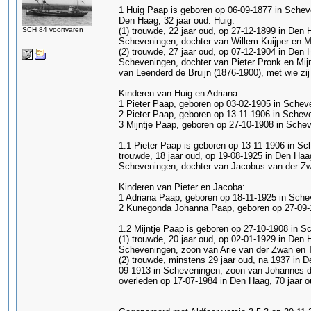
1 Huig Paap is geboren op 06-09-1877 in Scheve
Den Haag, 32 jaar oud. Huig:
SCH 84 voortvaren
(1) trouwde, 22 jaar oud, op 27-12-1899 in Den H
Scheveningen, dochter van Willem Kuijper en Mar
(2) trouwde, 27 jaar oud, op 07-12-1904 in Den 
Scheveningen, dochter van Pieter Pronk en Mijn
van Leenderd de Bruijn (1876-1900), met wie zi
Kinderen van Huig en Adriana:
1 Pieter Paap, geboren op 03-02-1905 in Scheve
2 Pieter Paap, geboren op 13-11-1906 in Scheve
3 Mijntje Paap, geboren op 27-10-1908 in Schev
1.1 Pieter Paap is geboren op 13-11-1906 in Sc
trouwde, 18 jaar oud, op 19-08-1925 in Den Haa
Scheveningen, dochter van Jacobus van der Zw
Kinderen van Pieter en Jacoba:
1 Adriana Paap, geboren op 18-11-1925 in Sche
2 Kunegonda Johanna Paap, geboren op 27-09-1
1.2 Mijntje Paap is geboren op 27-10-1908 in Sc
(1) trouwde, 20 jaar oud, op 02-01-1929 in Den 
Scheveningen, zoon van Arie van der Zwan en Te
(2) trouwde, minstens 29 jaar oud, na 1937 in 
09-1913 in Scheveningen, zoon van Johannes den
overleden op 17-07-1984 in Den Haag, 70 jaar o