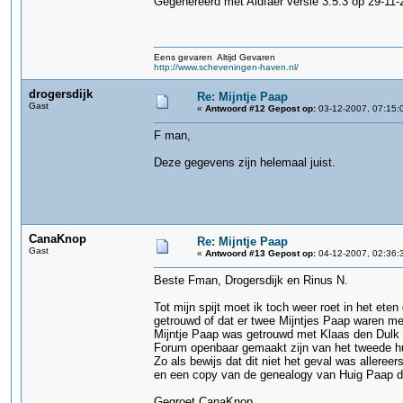
Gegenereerd met Aldfaer versie 3.5.3 op 29-11-
Eens gevaren Altijd Gevaren
http://www.scheveningen-haven.nl/
drogersdijk
Re: Mijntje Paap
Gast
«
Antwoord #12 Gepost op:
03-12-2007, 07:15:
F man,
Deze gegevens zijn helemaal juist.
CanaKnop
Re: Mijntje Paap
Gast
«
Antwoord #13 Gepost op:
04-12-2007, 02:36:
Beste Fman, Drogersdijk en Rinus N.
Tot mijn spijt moet ik toch weer roet in het et
getrouwd of dat er twee Mijntjes Paap waren met
Mijntje Paap was getrouwd met Klaas den Dulk en
Forum openbaar gemaakt zijn van het tweede hu
Zo als bewijs dat dit niet het geval was allere
en een copy van de genealogy van Huig Paap di
Gegroet CanaKnop