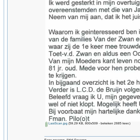
LastScan.jpg
(59.29 KB, 800x509 - bekeken 2685 keer.)
Eens gevaren Altijd Gevaren