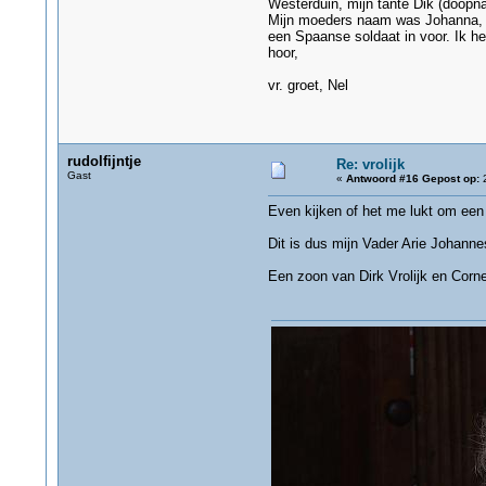
Westerduin, mijn tante Dik (doopn
Mijn moeders naam was Johanna, mi
een Spaanse soldaat in voor. Ik he
hoor,
vr. groet, Nel
rudolfijntje
Re: vrolijk
Gast
«
Antwoord #16 Gepost op:
2
Even kijken of het me lukt om een 
Dit is dus mijn Vader Arie Johannes
Een zoon van Dirk Vrolijk en Corne