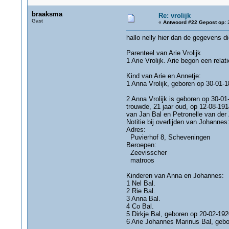
braaksma
Re: vrolijk
Gast
«
Antwoord #22 Gepost op:
2
hallo nelly hier dan de gegevens di
Parenteel van Arie Vrolijk
1 Arie Vrolijk. Arie begon een rela
Kind van Arie en Annetje:
1 Anna Vrolijk, geboren op 30-01-1
2 Anna Vrolijk is geboren op 30-01
trouwde, 21 jaar oud, op 12-08-19
van Jan Bal en Petronelle van der 
Notitie bij overlijden van Johannes
Adres:
Puvierhof 8, Scheveningen
Beroepen:
Zeevisscher
matroos
Kinderen van Anna en Johannes:
1 Nel Bal.
2 Rie Bal.
3 Anna Bal.
4 Co Bal.
5 Dirkje Bal, geboren op 20-02-192
6 Arie Johannes Marinus Bal, gebo