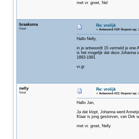
met vr. groet, Nel
braaksma
Re: vrolijk
Gast
«
Antwoord #20 Gepost op:
2
Hallo Nelly,
in je antwoordt 15 vermeld je ene 
is het mogelijk dat deze Johanna o
1893-1991
vr.gr
nelly
Re: vrolijk
Gast
«
Antwoord #21 Gepost op:
2
Hallo Jan,
Ja dat klopt, Johanna werd Annet
Klaar is jong gestorven, van Dirk 
met vr. groet, Nelly