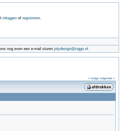
ft
inloggen
of
registreren
.
e ons nog even een e-mail sturen
jolydesign@ziggo.nl
.
« vorige
volgende »