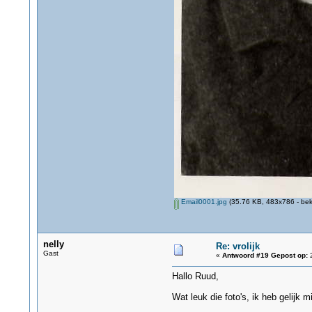
Email0001.jpg
(35.76 KB, 483x786 - bek
nelly
Re: vrolijk
Gast
«
Antwoord #19 Gepost op:
2
Hallo Ruud,
Wat leuk die foto's, ik heb gelijk 