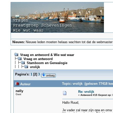
Nieuws:
Nieuwe leden moeten helaas wachten tot dat de webmaster ze
Vraag en antwoord & Wie wat waar
Vraag en antwoord
Stamboom en Genealogie
vrolijk
Pagina's:
1
[
2
]
3
Topic: vrolijk (gelezen 77418 kee
Auteur
nelly
Re: vrolijk
Gast
«
Antwoord #15 Gepost op:
0
Hallo Ruud,
Je vader zal naar zijn opa en oma 