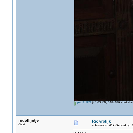
pap2.JPG
(44.63 KB, 648x486 - bekeken
rudolfijntje
Re: vrolijk
Gast
«
Antwoord #17 Gepost op:
2