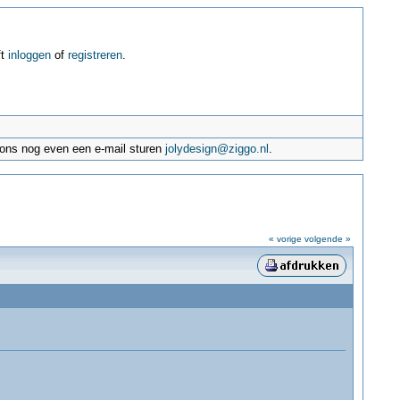
ft
inloggen
of
registreren
.
e ons nog even een e-mail sturen
jolydesign@ziggo.nl
.
« vorige
volgende »