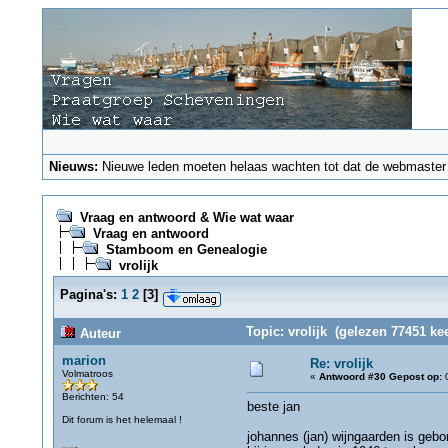
Nieuws:
Nieuwe leden moeten helaas wachten tot dat de webmaster ze
Vraag en antwoord & Wie wat waar
Vraag en antwoord
Stamboom en Genealogie
vrolijk
Pagina's:
1
2
[
3
]
Topic: vrolijk (gelezen 77451 kee
Auteur
marion
Re: vrolijk
Volmatroos
«
Antwoord #30 Gepost op:
0
Berichten: 54
beste jan
Dit forum is het helemaal !
johannes (jan) wijngaarden is geb