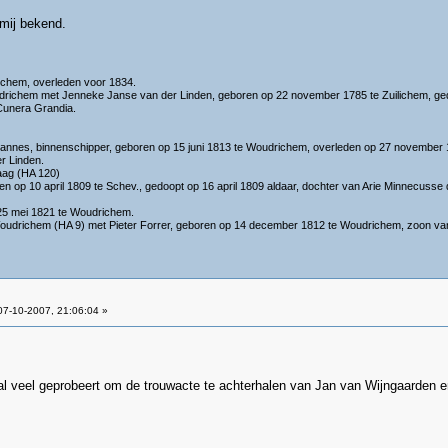
mij bekend.
chem, overleden voor 1834.
oudrichem met Jenneke Janse van der Linden, geboren op 22 november 1785 te Zuilichem, ge
Cunera Grandia.
nnes, binnenschipper, geboren op 15 juni 1813 te Woudrichem, overleden op 27 november 1
r Linden.
Haag (HA 120)
n op 10 april 1809 te Schev., gedoopt op 16 april 1809 aldaar, dochter van Arie Minnecusse 
25 mei 1821 te Woudrichem.
Woudrichem (HA 9) met Pieter Forrer, geboren op 14 december 1812 te Woudrichem, zoon va
7-10-2007, 21:06:04 »
ik al veel geprobeert om de trouwacte te achterhalen van Jan van Wijngaarden