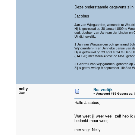
Deze onderstaande gegevens zijn 
Jacobus
Jan van Wijngaarden, wonende te Woudri
Hij is getrouwd op 30 januari 1809 te W
oud, dochter van Jan van der Linden en 
Uit dit huwelijk:
1 Jan van Wijngaarden ook genaamd Joha
Wijngaarden (I) en Jenneke Janse van de
Hij is getrouwd op 23 april 1834 te Den 
(HA 120) met Maria Ariese de Mos, gebore
2 Geertrui van Wijngaarden, geboren op 
Zij is getrouwd op 9 september 1843 te 
nelly
Re: vrolijk
Gast
«
Antwoord #35 Gepost op:
0
Hallo Jacobus,
Wat weet jij weer veel, zelf heb 
bedankt maar weer,
mer vr.gr. Nelly