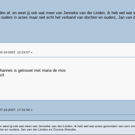
den af, en weet jij ook wat meer van Jenneke van der Linden, ik heb wel wat
ouders in actes maar niet echt het verband van dochter en ouders, Jan van 
2-10-2007, 12:23:57 »
ohannes is getrouwt met maria de mos
zit
7-10-2007, 17:31:54 »
en weet jij ook wat meer van Jenneke van der Linden, ik heb wel wat actes gevonden van een z
hter en ouders, Jan van der Linden en Cunera Grandia,