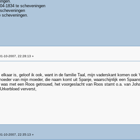
ingen.
-04-1834 te scheveningen
e scheveningen
cheveningen.
1-10-2007, 22:28:13 »
elkaar is, geloof ik ook, want in de familie Taal, mijn vaderskant komen ook 
oeder van mijn moeder, die naam komt uit Spanje, waarschijnlijk een Spaanse 
 was met een Roos getrouwd, het voorgeslacht van Roos stamt o.a. van Johan
 Urkerbloed ververst,
1-10-2007, 22:35:13 »