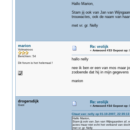
Hallo Marion,
Stam jij ook van Jan van Wijngaar
trouwactes, ook de naam van haar 
met vr. gr. Nelly
marion
Re: vrolijk
Volmatroos
«
Antwoord #33 Gepost op:
0
Berichten: 54
hallo nelly
Dit forum is het helemaal !
nee ik ben er een van mos maar j
zodoende dat hij in mijn gegevens 
marion
drogersdijk
Re: vrolijk
Gast
«
Antwoord #34 Gepost op:
0
Citaat van: nelly op 01-10-2007, 22:35:13
Hallo Marion,
Stam jij ook van Jan van Wijngaarden af, 
actes maar niet echt het verband van doc
met vr. gr. Nelly