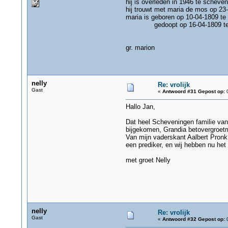
hij is overleden in 1946 te scheven
hij trouwt met maria de mos op 23
maria is geboren op 10-04-1809 t
gedoopt op 16-04-1809 te s
gr. marion
nelly
Re: vrolijk
Gast
«
Antwoord #31 Gepost op:
0
Hallo Jan,
Dat heel Scheveningen familie van 
bijgekomen, Grandia betovergroetm
Van mijn vaderskant Aalbert Pronk
een prediker, en wij hebben nu het
met groet Nelly
nelly
Re: vrolijk
Gast
«
Antwoord #32 Gepost op:
0