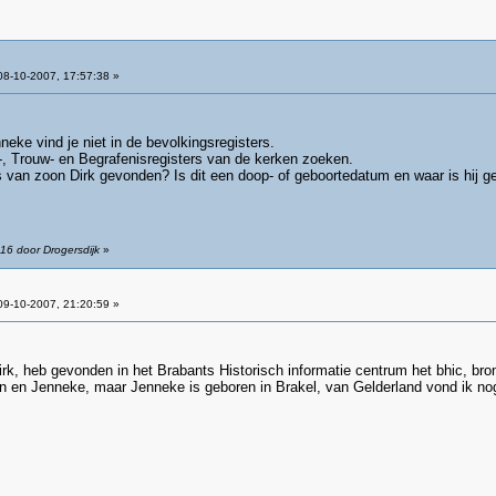
8-10-2007, 17:57:38 »
ke vind je niet in de bevolkingsregisters.
-, Trouw- en Begrafenisregisters van de kerken zoeken.
 van zoon Dirk gevonden? Is dit een doop- of geboortedatum en waar is hij g
16 door Drogersdijk
»
9-10-2007, 21:20:59 »
k, heb gevonden in het Brabants Historisch informatie centrum het bhic, bro
en Jenneke, maar Jenneke is geboren in Brakel, van Gelderland vond ik nog n