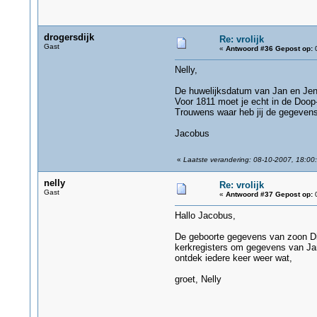
drogersdijk
Re: vrolijk
Gast
«
Antwoord #36 Gepost op:
0
Nelly,
De huwelijksdatum van Jan en Jenne
Voor 1811 moet je echt in de Doop
Trouwens waar heb jij de gegevens
Jacobus
«
Laatste verandering: 08-10-2007, 18:00:
nelly
Re: vrolijk
Gast
«
Antwoord #37 Gepost op:
0
Hallo Jacobus,
De geboorte gegevens van zoon Dir
kerkregisters om gegevens van Jan 
ontdek iedere keer weer wat,
groet, Nelly