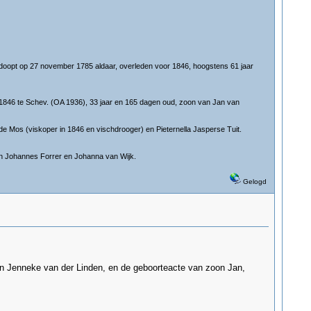
doopt op 27 november 1785 aldaar, overleden voor 1846, hoogstens 61 jaar
846 te Schev. (OA 1936), 33 jaar en 165 dagen oud, zoon van Jan van
de Mos (viskoper in 1846 en vischdrooger) en Pieternella Jasperse Tuit.
n Johannes Forrer en Johanna van Wijk.
Gelogd
 en Jenneke van der Linden, en de geboorteacte van zoon Jan,