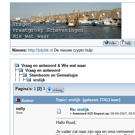
Nieuws:
http://jolybit.nl
De nieuwe crypto hulp
Vraag en antwoord & Wie wat waar
Vraag en antwoord
Stamboom en Genealogie
vrolijk
Pagina's:
1
[
2
]
3
Topic: vrolijk (gelezen 77413 keer)
Auteur
nelly
Re: vrolijk
Gast
«
Antwoord #15 Gepost op:
06-09-2007, 09:5
Hallo Ruud,
Je vader zal naar zijn opa en oma vernoemd z