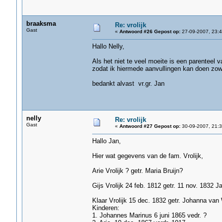
braaksma
Re: vrolijk
Gast
«
Antwoord #26 Gepost op:
27-09-2007, 23:4
Hallo Nelly,
Als het niet te veel moeite is een parenteel v
zodat ik hiermede aanvullingen kan doen zo
bedankt alvast vr.gr. Jan
nelly
Re: vrolijk
Gast
«
Antwoord #27 Gepost op:
30-09-2007, 21:3
Hallo Jan,
Hier wat gegevens van de fam. Vrolijk,
Arie Vrolijk ? getr. Maria Bruijn?
Gijs Vrolijk 24 feb. 1812 getr. 11 nov. 1832 J
Klaar Vrolijk 15 dec. 1832 getr. Johanna van
Kinderen:
1. Johannes Marinus 6 juni 1865 vedr. ?