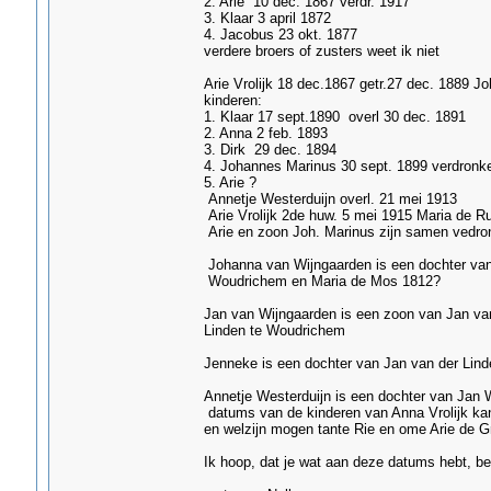
2. Arie 10 dec. 1867 verdr. 1917
3. Klaar 3 april 1872
4. Jacobus 23 okt. 1877
verdere broers of zusters weet ik niet
Arie Vrolijk 18 dec.1867 getr.27 dec. 1889 J
kinderen:
1. Klaar 17 sept.1890 overl 30 dec. 1891
2. Anna 2 feb. 1893
3. Dirk 29 dec. 1894
4. Johannes Marinus 30 sept. 1899 verdronk
5. Arie ?
Annetje Westerduijn overl. 21 mei 1913
Arie Vrolijk 2de huw. 5 mei 1915 Maria de Ru
Arie en zoon Joh. Marinus zijn samen vedro
Johanna van Wijngaarden is een dochter van
Woudrichem en Maria de Mos 1812?
Jan van Wijngaarden is een zoon van Jan va
Linden te Woudrichem
Jenneke is een dochter van Jan van der Lind
Annetje Westerduijn is een dochter van Jan W
datums van de kinderen van Anna Vrolijk kan 
en welzijn mogen tante Rie en ome Arie de Gr
Ik hoop, dat je wat aan deze datums hebt, be