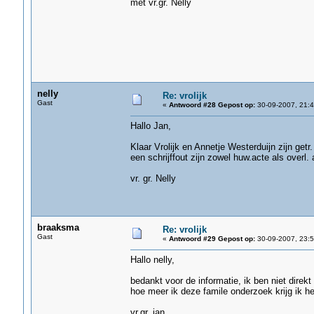
met vr.gr. Nelly
nelly
Re: vrolijk
Gast
«
Antwoord #28 Gepost op:
30-09-2007, 21:4
Hallo Jan,
Klaar Vrolijk en Annetje Westerduijn zijn getr
een schrijffout zijn zowel huw.acte als overl. 
vr. gr. Nelly
braaksma
Re: vrolijk
Gast
«
Antwoord #29 Gepost op:
30-09-2007, 23:5
Hallo nelly,
bedankt voor de informatie, ik ben niet dir
hoe meer ik deze famile onderzoek krijg ik he
vr.gr. jan