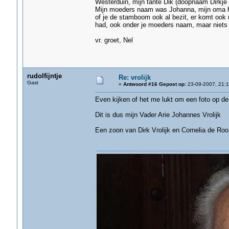
Westerduin, mijn tante Dik (doopnaam Dirkje
Mijn moeders naam was Johanna, mijn oma hee
of je de stamboom ook al bezit, er komt ook 
had, ook onder je moeders naam, maar niets g
vr. groet, Nel
rudolfijntje
Re: vrolijk
Gast
«
Antwoord #16 Gepost op:
23-09-2007, 21:1
Even kijken of het me lukt om een foto op de 
Dit is dus mijn Vader Arie Johannes Vrolijk
Een zoon van Dirk Vrolijk en Cornelia de Roo 