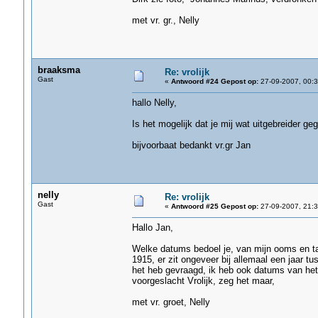
met vr. gr., Nelly
braaksma
Re: vrolijk
Gast
«
Antwoord #24 Gepost op:
27-09-2007, 00:3
hallo Nelly,
Is het mogelijk dat je mij wat uitgebreider 
bijvoorbaat bedankt vr.gr Jan
nelly
Re: vrolijk
Gast
«
Antwoord #25 Gepost op:
27-09-2007, 21:3
Hallo Jan,
Welke datums bedoel je, van mijn ooms en ta
1915, er zit ongeveer bij allemaal een jaar t
het heb gevraagd, ik heb ook datums van het
voorgeslacht Vrolijk, zeg het maar,
met vr. groet, Nelly