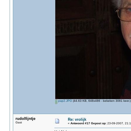
pap2.JPG
(44.63 KB, 648x486 - bekeken 3081 keer.)
rudolfijntje
Re: vrolijk
Gast
«
Antwoord #17 Gepost op:
23-09-2007, 21:1