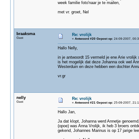
week familie foto'naar je te mailen,
met vr. groet, Nel
braaksma
Re: vrolijk
Gast
«
Antwoord #20 Gepost op:
24-09-2007, 00:3
Hallo Nelly,
in je antwoordt 15 vermeld je ene Arie vrolij
is het mogelijk dat deze Johanna ook wel Anne
Westerduin en deze hebben een dochter Anna
vr.gr
nelly
Re: vrolijk
Gast
«
Antwoord #21 Gepost op:
25-09-2007, 21:1
Hallo Jan,
Ja dat klopt, Johanna werd Annetje genoem
(opoe) was Anna Vrolijk, ik heb 3 broers ontde
gekend, Johannes Marinus is op 17 jarige lee