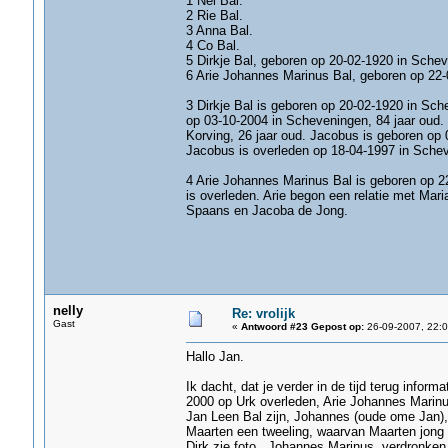
1 Nel Bal.
2 Rie Bal.
3 Anna Bal.
4 Co Bal.
5 Dirkje Bal, geboren op 20-02-1920 in Schev
6 Arie Johannes Marinus Bal, geboren op 22-
3 Dirkje Bal is geboren op 20-02-1920 in Sch
op 03-10-2004 in Scheveningen, 84 jaar oud.
Korving, 26 jaar oud. Jacobus is geboren op
Jacobus is overleden op 18-04-1997 in Schev
4 Arie Johannes Marinus Bal is geboren op 2
is overleden. Arie begon een relatie met Ma
Spaans en Jacoba de Jong.
nelly
Re: vrolijk
Gast
«
Antwoord #23 Gepost op:
26-09-2007, 22:0
Hallo Jan.
Ik dacht, dat je verder in de tijd terug infor
2000 op Urk overleden, Arie Johannes Marinu
Jan Leen Bal zijn, Johannes (oude ome Jan),
Maarten een tweeling, waarvan Maarten jong o
Dirk zie foto, Johannes Marinus, verdronken 