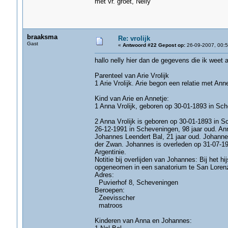
met vr. groet, Nelly
braaksma
Re: vrolijk
Gast
«
Antwoord #22 Gepost op:
26-09-2007, 00:5
hallo nelly hier dan de gegevens die ik weet a
Parenteel van Arie Vrolijk
1 Arie Vrolijk. Arie begon een relatie met Ann
Kind van Arie en Annetje:
1 Anna Vrolijk, geboren op 30-01-1893 in Sch
2 Anna Vrolijk is geboren op 30-01-1893 in S
26-12-1991 in Scheveningen, 98 jaar oud. An
Johannes Leendert Bal, 21 jaar oud. Johanne
der Zwan. Johannes is overleden op 31-07-194
Argentinie.
Notitie bij overlijden van Johannes: Bij het hi
opgeneomen in een sanatorium te San Loren
Adres:
Puvierhof 8, Scheveningen
Beroepen:
Zeevisscher
matroos
Kinderen van Anna en Johannes: