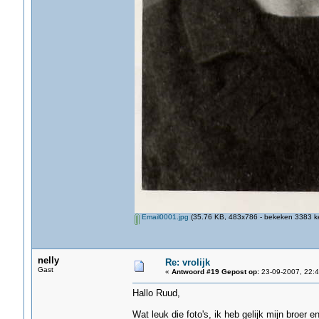
Email0001.jpg
(35.76 KB, 483x786 - bekeken 3383 ke
nelly
Re: vrolijk
Gast
«
Antwoord #19 Gepost op:
23-09-2007, 22:4
Hallo Ruud,
Wat leuk die foto's, ik heb gelijk mijn broer 