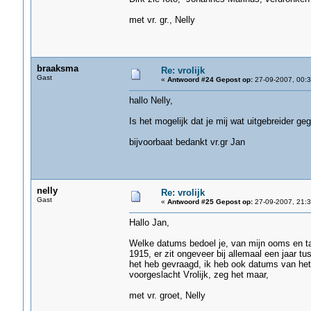
met vr. gr., Nelly
braaksma
Re: vrolijk
Gast
«
Antwoord #24 Gepost op:
27-09-2007, 00:3
hallo Nelly,
Is het mogelijk dat je mij wat uitgebreider 
bijvoorbaat bedankt vr.gr Jan
nelly
Re: vrolijk
Gast
«
Antwoord #25 Gepost op:
27-09-2007, 21:3
Hallo Jan,
Welke datums bedoel je, van mijn ooms en ta
1915, er zit ongeveer bij allemaal een jaar t
het heb gevraagd, ik heb ook datums van het
voorgeslacht Vrolijk, zeg het maar,
met vr. groet, Nelly