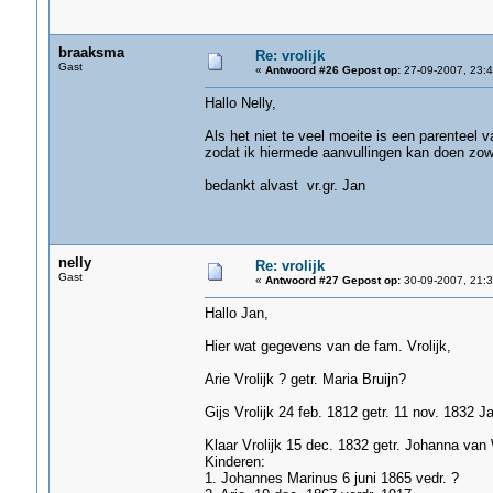
braaksma
Re: vrolijk
Gast
«
Antwoord #26 Gepost op:
27-09-2007, 23:4
Hallo Nelly,
Als het niet te veel moeite is een parenteel v
zodat ik hiermede aanvullingen kan doen zo
bedankt alvast vr.gr. Jan
nelly
Re: vrolijk
Gast
«
Antwoord #27 Gepost op:
30-09-2007, 21:3
Hallo Jan,
Hier wat gegevens van de fam. Vrolijk,
Arie Vrolijk ? getr. Maria Bruijn?
Gijs Vrolijk 24 feb. 1812 getr. 11 nov. 1832 J
Klaar Vrolijk 15 dec. 1832 getr. Johanna van
Kinderen:
1. Johannes Marinus 6 juni 1865 vedr. ?