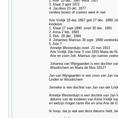
2. Arie 10 dec. 1867 verdr. 1917
3. Klaar 3 april 1872
4. Jacobus 23 okt. 1877
verdere broers of zusters weet ik niet
Arie Vrolijk 18 dec.1867 getr.27 dec. 1889 J
kinderen:
1. Klaar 17 sept.1890 overl 30 dec. 1891
2. Anna 2 feb. 1893
3. Dirk 29 dec. 1894
4. Johannes Marinus 30 sept. 1899 verdronk
5. Arie ?
Annetje Westerduijn overl. 21 mei 1913
Arie Vrolijk 2de huw. 5 mei 1915 Maria de Ru
Arie en zoon Joh. Marinus zijn samen vedro
Johanna van Wijngaarden is een dochter van
Woudrichem en Maria de Mos 1812?
Jan van Wijngaarden is een zoon van Jan va
Linden te Woudrichem
Jenneke is een dochter van Jan van der Lind
Annetje Westerduijn is een dochter van Jan W
datums van de kinderen van Anna Vrolijk kan 
en welzijn mogen tante Rie en ome Arie de Gr
Ik hoop, dat je wat aan deze datums hebt, be