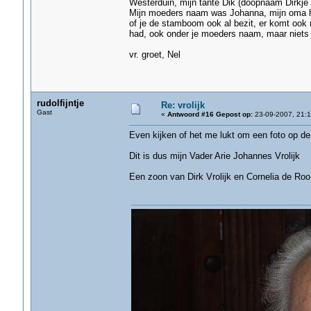
Westerduin, mijn tante Dik (doopnaam Dirkje
Mijn moeders naam was Johanna, mijn oma hee
of je de stamboom ook al bezit, er komt ook 
had, ook onder je moeders naam, maar niets g
vr. groet, Nel
rudolfijntje
Re: vrolijk
Gast
«
Antwoord #16 Gepost op:
23-09-2007, 21:1
Even kijken of het me lukt om een foto op de 
Dit is dus mijn Vader Arie Johannes Vrolijk
Een zoon van Dirk Vrolijk en Cornelia de Roo 