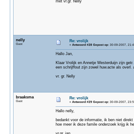
met vr.gr. Nelly
nelly
Re: vrolijk
Gast
«
Antwoord #28 Gepost op:
30-09-2007, 21:4
Hallo Jan,
Klaar Vrolijk en Annetje Westerduijn zijn getr
een schrijffout zijn zowel huw.acte als overl. 
vr. gr. Nelly
braaksma
Re: vrolijk
Gast
«
Antwoord #29 Gepost op:
30-09-2007, 23:5
Hallo nelly,
bedankt voor de informatie, ik ben niet dir
hoe meer ik deze famile onderzoek krijg ik he
vr.gr. jan