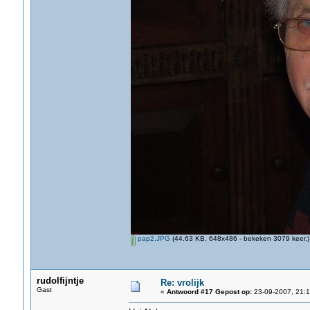
pap2.JPG
(44.63 KB, 648x486 - bekeken 3079 keer.)
rudolfijntje
Re: vrolijk
Gast
«
Antwoord #17 Gepost op:
23-09-2007, 21:1