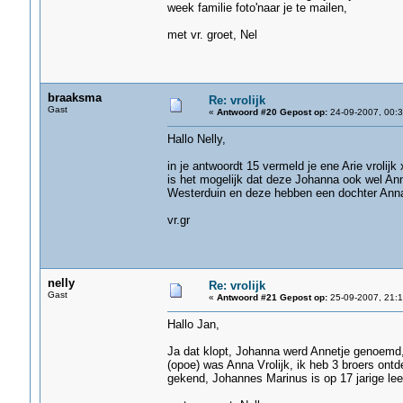
week familie foto'naar je te mailen,
met vr. groet, Nel
braaksma
Re: vrolijk
Gast
«
Antwoord #20 Gepost op:
24-09-2007, 00:3
Hallo Nelly,
in je antwoordt 15 vermeld je ene Arie vrolij
is het mogelijk dat deze Johanna ook wel Anne
Westerduin en deze hebben een dochter Anna
vr.gr
nelly
Re: vrolijk
Gast
«
Antwoord #21 Gepost op:
25-09-2007, 21:1
Hallo Jan,
Ja dat klopt, Johanna werd Annetje genoem
(opoe) was Anna Vrolijk, ik heb 3 broers ontde
gekend, Johannes Marinus is op 17 jarige lee