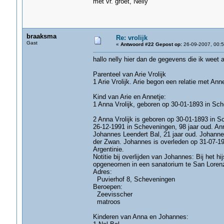
met vr. groet, Nelly
braaksma
Re: vrolijk
Gast
«
Antwoord #22 Gepost op:
26-09-2007, 00:5
hallo nelly hier dan de gegevens die ik weet a
Parenteel van Arie Vrolijk
1 Arie Vrolijk. Arie begon een relatie met Ann
Kind van Arie en Annetje:
1 Anna Vrolijk, geboren op 30-01-1893 in Sch
2 Anna Vrolijk is geboren op 30-01-1893 in S
26-12-1991 in Scheveningen, 98 jaar oud. An
Johannes Leendert Bal, 21 jaar oud. Johanne
der Zwan. Johannes is overleden op 31-07-194
Argentinie.
Notitie bij overlijden van Johannes: Bij het hi
opgeneomen in een sanatorium te San Loren
Adres:
Puvierhof 8, Scheveningen
Beroepen:
Zeevisscher
matroos
Kinderen van Anna en Johannes: