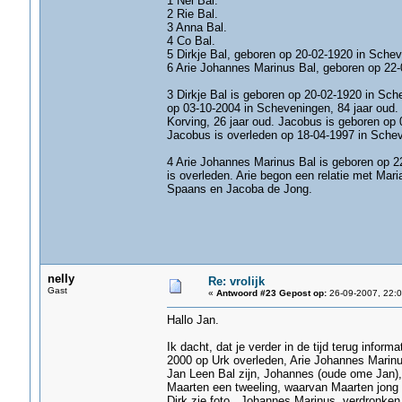
1 Nel Bal.
2 Rie Bal.
3 Anna Bal.
4 Co Bal.
5 Dirkje Bal, geboren op 20-02-1920 in Schev
6 Arie Johannes Marinus Bal, geboren op 22-
3 Dirkje Bal is geboren op 20-02-1920 in Sch
op 03-10-2004 in Scheveningen, 84 jaar oud.
Korving, 26 jaar oud. Jacobus is geboren op
Jacobus is overleden op 18-04-1997 in Schev
4 Arie Johannes Marinus Bal is geboren op 2
is overleden. Arie begon een relatie met Ma
Spaans en Jacoba de Jong.
nelly
Re: vrolijk
Gast
«
Antwoord #23 Gepost op:
26-09-2007, 22:0
Hallo Jan.
Ik dacht, dat je verder in de tijd terug infor
2000 op Urk overleden, Arie Johannes Marinu
Jan Leen Bal zijn, Johannes (oude ome Jan),
Maarten een tweeling, waarvan Maarten jong o
Dirk zie foto, Johannes Marinus, verdronken 