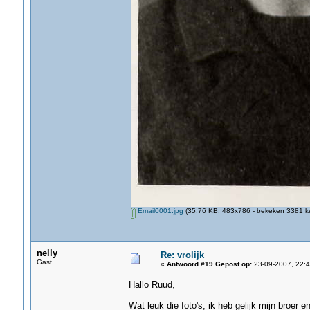
Email0001.jpg
(35.76 KB, 483x786 - bekeken 3381 ke
nelly
Re: vrolijk
Gast
«
Antwoord #19 Gepost op:
23-09-2007, 22:4
Hallo Ruud,
Wat leuk die foto's, ik heb gelijk mijn broer 