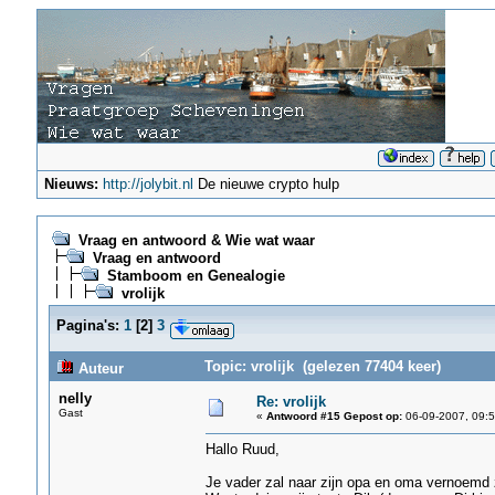
Nieuws:
http://jolybit.nl
De nieuwe crypto hulp
Vraag en antwoord & Wie wat waar
Vraag en antwoord
Stamboom en Genealogie
vrolijk
Pagina's:
1
[
2
]
3
Topic: vrolijk (gelezen 77404 keer)
Auteur
nelly
Re: vrolijk
Gast
«
Antwoord #15 Gepost op:
06-09-2007, 09:5
Hallo Ruud,
Je vader zal naar zijn opa en oma vernoemd z