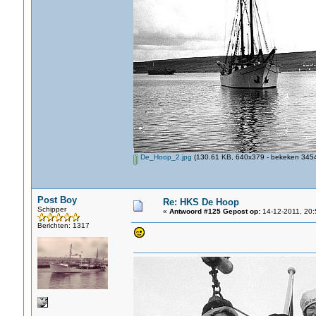
De_Hoop_2.jpg
(130.61 KB, 640x379 - bekeken 3454
Post Boy
Re: HKS De Hoop
Schipper
«
Antwoord #125 Gepost op:
14-12-2011, 20:
Berichten: 1317