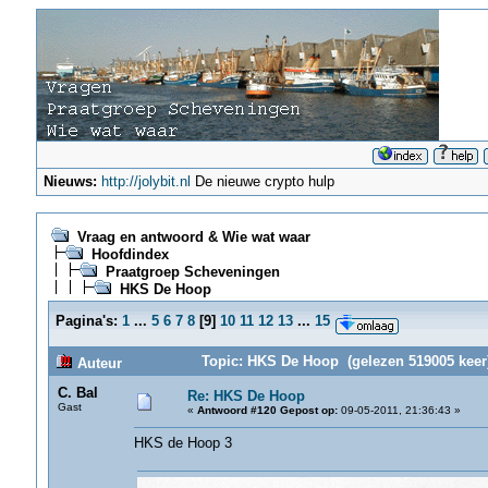
Nieuws:
http://jolybit.nl
De nieuwe crypto hulp
Vraag en antwoord & Wie wat waar
Hoofdindex
Praatgroep Scheveningen
HKS De Hoop
Pagina's:
1
...
5
6
7
8
[
9
]
10
11
12
13
...
15
Topic: HKS De Hoop (gelezen 519005 keer
Auteur
C. Bal
Re: HKS De Hoop
Gast
«
Antwoord #120 Gepost op:
09-05-2011, 21:36:43 »
HKS de Hoop 3