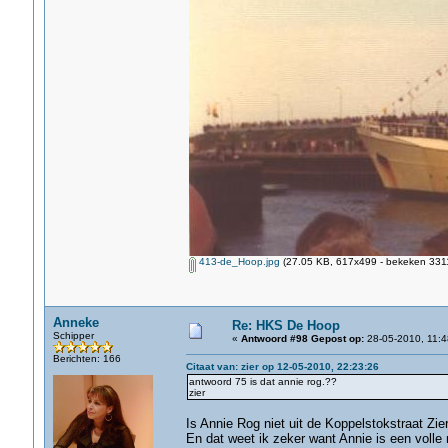
413-de_Hoop.jpg
(27.05 KB, 617x499 - bekeken 3311
Anneke
Re: HKS De Hoop
Schipper
«
Antwoord #98 Gepost op:
28-05-2010, 11:4
Berichten: 166
Citaat van: zier op 12-05-2010, 22:23:26
antwoord 75 is dat annie rog.??
zier
Is Annie Rog niet uit de Koppelstokstraat Zier
En dat weet ik zeker want Annie is een volle