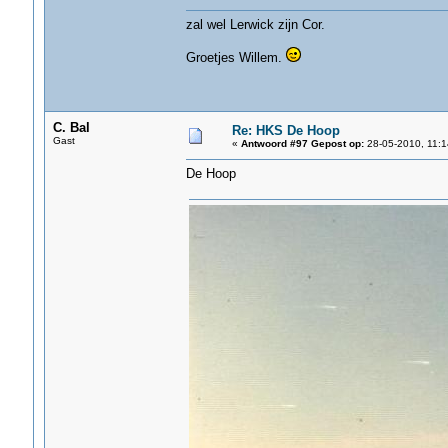
zal wel Lerwick zijn Cor.
Groetjes Willem.
C. Bal
Re: HKS De Hoop
Gast
«
Antwoord #97 Gepost op:
28-05-2010, 11:1
De Hoop