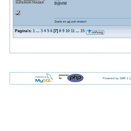
SUPERIOR-TRADER
B@rtW.
Zoekt en gij zult vinden!
Pagina's:
1
...
3
4
5
6
[
7
]
8
9
10
11
...
15
Powered by SMF 1.1