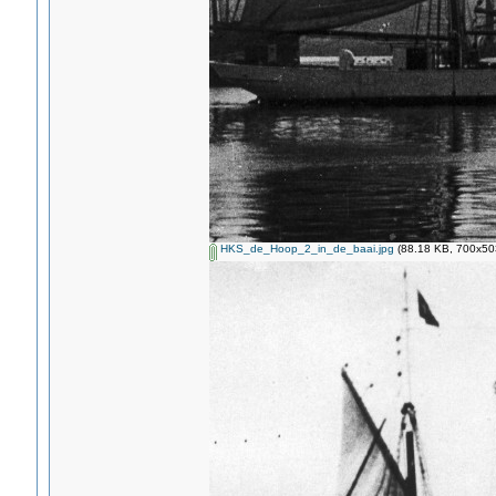
HKS_de_Hoop_2_in_de_baai.jpg
(88.18 KB, 700x503