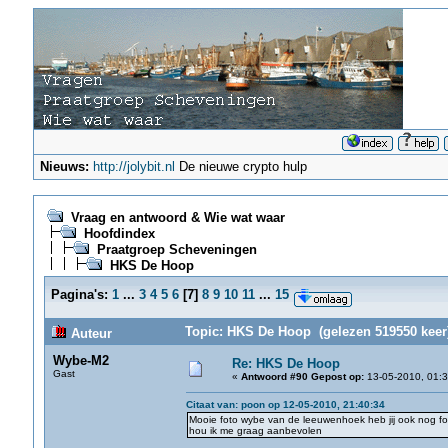
Nieuws:
http://jolybit.nl
De nieuwe crypto hulp
Vraag en antwoord & Wie wat waar
Hoofdindex
Praatgroep Scheveningen
HKS De Hoop
Pagina's:
1
...
3
4
5
6
[
7
]
8
9
10
11
...
15
Topic: HKS De Hoop (gelezen 519550 keer
Auteur
Wybe-M2
Re: HKS De Hoop
Gast
«
Antwoord #90 Gepost op:
13-05-2010, 01:3
Citaat van: poon op 12-05-2010, 21:40:34
Mooie foto wybe van de leeuwenhoek heb jij ook nog fo
hou ik me graag aanbevolen