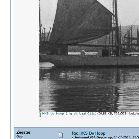
HKS_de_Hoop_2_in_de_baai_01.jpg
(50.88 KB, 799x573 - bekeke
Zeester
Re: HKS De Hoop
Gast
«
Antwoord #96 Gepost op:
24-05-2010, 15:5