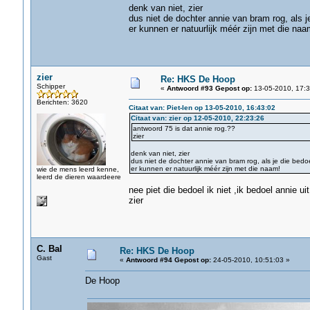
denk van niet, zier
dus niet de dochter annie van bram rog, als je
er kunnen er natuurlijk méér zijn met die naa
zier
Re: HKS De Hoop
Schipper
«
Antwoord #93 Gepost op:
13-05-2010, 17:3
Berichten: 3620
Citaat van: Piet-Ien op 13-05-2010, 16:43:02
Citaat van: zier op 12-05-2010, 22:23:26
antwoord 75 is dat annie rog.??
zier
denk van niet, zier
dus niet de dochter annie van bram rog, als je die bedoe
er kunnen er natuurlijk méér zijn met die naam!
wie de mens leerd kenne,
leerd de dieren waardeere
nee piet die bedoel ik niet ,ik bedoel annie ui
zier
C. Bal
Re: HKS De Hoop
Gast
«
Antwoord #94 Gepost op:
24-05-2010, 10:51:03 »
De Hoop