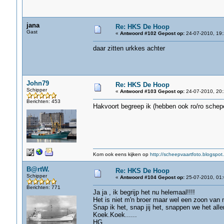
jana
Re: HKS De Hoop
Gast
«
Antwoord #102 Gepost op:
24-07-2010, 19:
daar zitten urkkes achter
John79
Re: HKS De Hoop
Schipper
«
Antwoord #103 Gepost op:
24-07-2010, 20:
Berichten: 453
Hakvoort begreep ik (hebben ook ro/ro schep
Kom ook eens kijken op
http://scheepvaartfoto.blogspot.
B@rtW.
Re: HKS De Hoop
Schipper
«
Antwoord #104 Gepost op:
25-07-2010, 01:
Berichten: 771
Ja ja , ik begrijp het nu helemaal!!!!
Het is niet m'n broer maar wel een zoon van m
Snap ik het, snap jij het, snappen we het all
Koek.Koek......
HG.