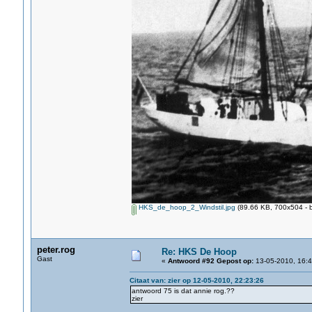
HKS_de_hoop_2_Windstil.jpg
(89.66 KB, 700x504 - 
peter.rog
Re: HKS De Hoop
Gast
«
Antwoord #92 Gepost op:
13-05-2010, 16:4
Citaat van: zier op 12-05-2010, 22:23:26
antwoord 75 is dat annie rog.??
zier