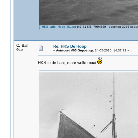
HKS_ade_Hoop_01.jpg
(47.41 KB, 799x540 - bekeken 3286 keer.)
C. Bal
Re: HKS De Hoop
Gast
«
Antwoord #95 Gepost op:
24-05-2010, 14:37:23 »
HKS in de baai, maar welke baai