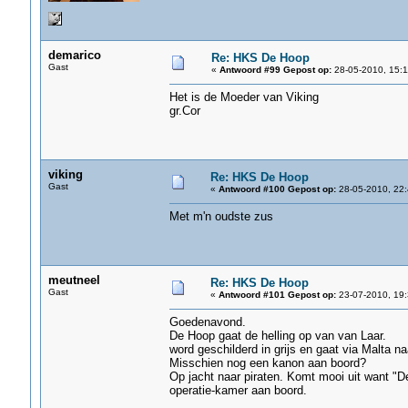
demarico
Re: HKS De Hoop
Gast
«
Antwoord #99 Gepost op:
28-05-2010, 15:1
Het is de Moeder van Viking
gr.Cor
viking
Re: HKS De Hoop
Gast
«
Antwoord #100 Gepost op:
28-05-2010, 22:
Met m'n oudste zus
meutneel
Re: HKS De Hoop
Gast
«
Antwoord #101 Gepost op:
23-07-2010, 19:
Goedenavond.
De Hoop gaat de helling op van van Laar.
word geschilderd in grijs en gaat via Malta n
Misschien nog een kanon aan boord?
Op jacht naar piraten. Komt mooi uit want "
operatie-kamer aan boord.