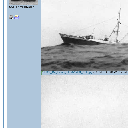
SCH 84 voortvaren
HKS_De_Hoop_1964-1988_019.jpg
(12.34 KB, 800x280 - bek