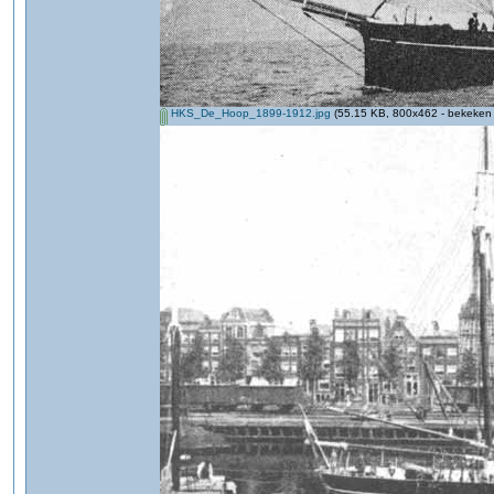
HKS_De_Hoop_1899-1912.jpg
(55.15 KB, 800x462 - bekeken 