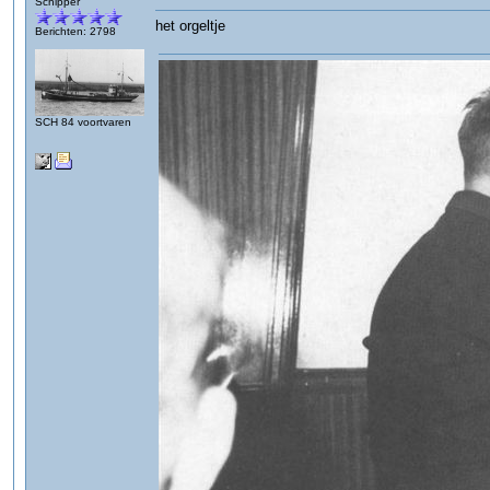
Schipper
het orgeltje
Berichten: 2798
SCH 84 voortvaren