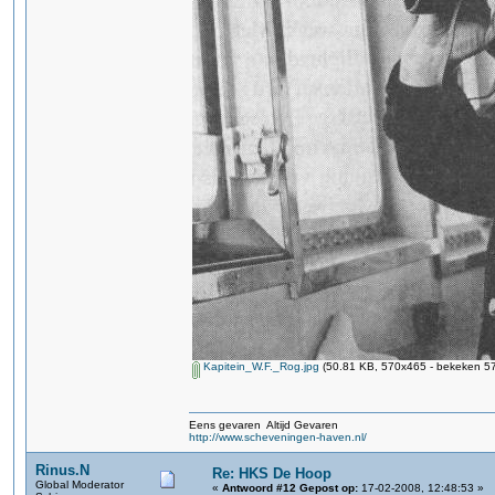
Kapitein_W.F._Rog.jpg
(50.81 KB, 570x465 - bekeken 57
Eens gevaren Altijd Gevaren
http://www.scheveningen-haven.nl/
Rinus.N
Re: HKS De Hoop
Global Moderator
«
Antwoord #12 Gepost op:
17-02-2008, 12:48:53 »