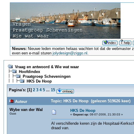
Nieuws:
Nieuwe leden moeten helaas wachten tot dat de webmaster ze a
even een e-mail sturen
jolydesign@ziggo.nl
.
Vraag en antwoord & Wie wat waar
Hoofdindex
Praatgroep Scheveningen
HKS De Hoop
Pagina's:
[
1
]
2
3
4
5
...
15
Topic: HKS De Hoop (gelezen 519626 keer)
Auteur
Wybe van der Wal
HKS De Hoop
Gast
«
Gepost op:
08-07-2006, 21:30:03 »
Al verschillende keren zijn de Hospitaal-Kerks
draad van.