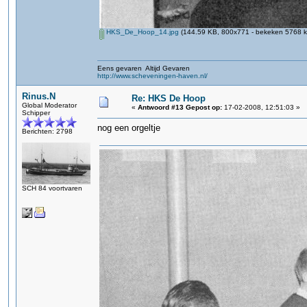
HKS_De_Hoop_14.jpg
(144.59 KB, 800x771 - bekeken 5768 ke
Eens gevaren Altijd Gevaren
http://www.scheveningen-haven.nl/
Rinus.N
Re: HKS De Hoop
Global Moderator
«
Antwoord #13 Gepost op:
17-02-2008, 12:51:03 »
Schipper
nog een orgeltje
Berichten: 2798
SCH 84 voortvaren