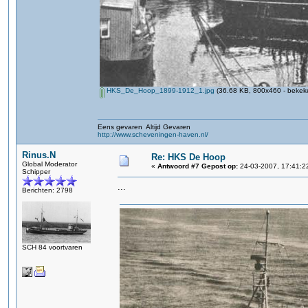
HKS_De_Hoop_1899-1912_1.jpg
(36.68 KB, 800x460 - bekeke
Eens gevaren Altijd Gevaren
http://www.scheveningen-haven.nl/
Rinus.N
Re: HKS De Hoop
Global Moderator
«
Antwoord #7 Gepost op:
24-03-2007, 17:41:2
Schipper
...
Berichten: 2798
SCH 84 voortvaren