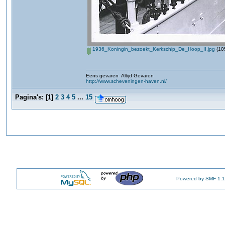
1936_Koningin_bezoekt_Kerkschip_De_Hoop_II.jpg
(10
Eens gevaren Altijd Gevaren
http://www.scheveningen-haven.nl/
Pagina's:
[
1
]
2
3
4
5
...
15
Powered by SMF 1.1