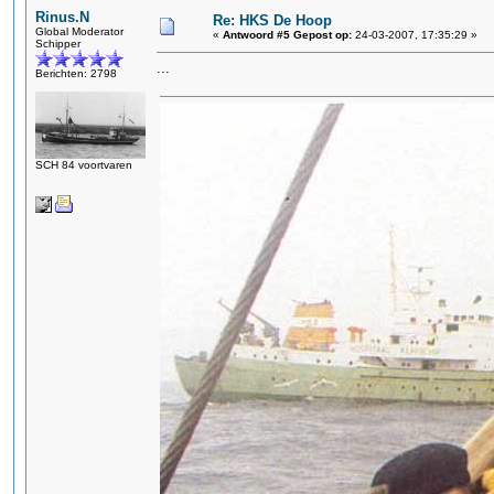
Rinus.N
Re: HKS De Hoop
Global Moderator
«
Antwoord #5 Gepost op:
24-03-2007, 17:35:29 »
Schipper
...
Berichten: 2798
SCH 84 voortvaren