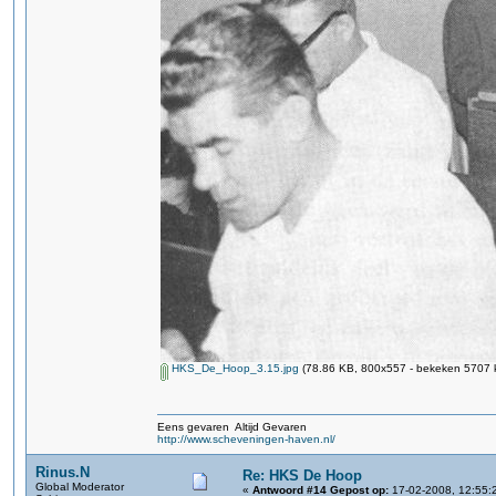
HKS_De_Hoop_3.15.jpg
(78.86 KB, 800x557 - bekeken 5707 k
Eens gevaren Altijd Gevaren
http://www.scheveningen-haven.nl/
Rinus.N
Re: HKS De Hoop
Global Moderator
«
Antwoord #14 Gepost op:
17-02-2008, 12:55: