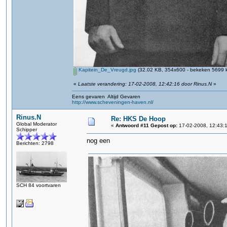
Kapitein_De_Vreugd.jpg
(32.02 KB, 354x600 - bekeken 5699 k
«
Laatste verandering: 17-02-2008, 12:42:16 door Rinus.N
»
Eens gevaren Altijd Gevaren
http://www.scheveningen-haven.nl/
Rinus.N
Re: HKS De Hoop
Global Moderator
«
Antwoord #11 Gepost op:
17-02-2008, 12:43:
Schipper
nog een
Berichten: 2798
SCH 84 voortvaren