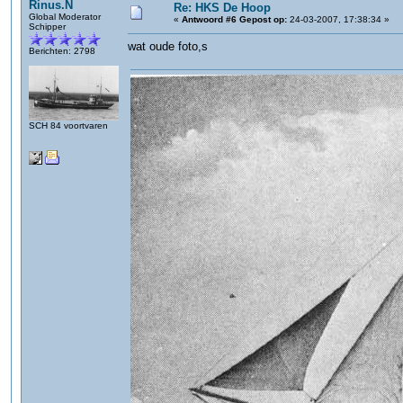
Rinus.N
Re: HKS De Hoop
Global Moderator
«
Antwoord #6 Gepost op:
24-03-2007, 17:38:34 »
Schipper
wat oude foto,s
Berichten: 2798
SCH 84 voortvaren