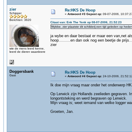
zier
Re:HKS De Hoop
Schipper
«
Antwoord #3 Gepost op:
09-07-2006, 10:37:2
Berichten: 3620
Citaat van: Enk The Yenk op 08-07-2006, 21:52:23
Wybbe, zier plaatste dit schilderij een tijd geleden op hede
ja wybe en daar bestaat er maar een van,net als
hoop..........en dan ook nog een beetje de prijs...
zier
wie de mens leerd kenne,
leerd de dieren waardeere
Doggersbank
Re:HKS De Hoop
Gast
«
Antwoord #4 Gepost op:
24-10-2006, 21:52:1
Ik doe mijn vraag maar onder het onderwerp HK
Op Lerwick zijn Hollands zeelieden gegraven. In
longontsteking en werd begraven op Lerwick.
Mijn vraag is; weet iemand van welke logger w
Groeten, Jan.