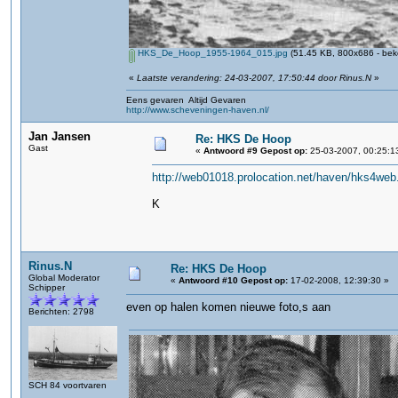
HKS_De_Hoop_1955-1964_015.jpg
(51.45 KB, 800x686 - bek
«
Laatste verandering: 24-03-2007, 17:50:44 door Rinus.N
»
Eens gevaren Altijd Gevaren
http://www.scheveningen-haven.nl/
Jan Jansen
Re: HKS De Hoop
Gast
«
Antwoord #9 Gepost op:
25-03-2007, 00:25:1
http://web01018.prolocation.net/haven/hks4we
K
Rinus.N
Re: HKS De Hoop
Global Moderator
«
Antwoord #10 Gepost op:
17-02-2008, 12:39:30 »
Schipper
even op halen komen nieuwe foto,s aan
Berichten: 2798
SCH 84 voortvaren