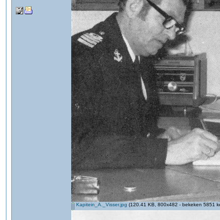
Kapitein_A._Visser.jpg
(120.41 KB, 800x482 - bekeken 5851 ke