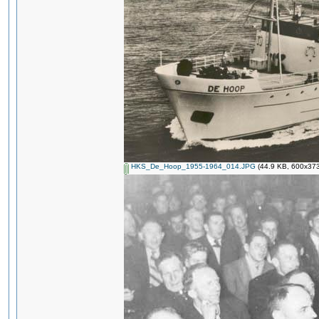
HKS_De_Hoop_1955-1964_014.JPG
(44.9 KB, 600x373