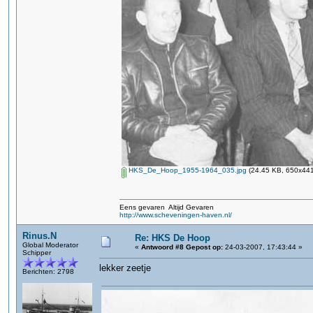
HKS_De_Hoop_1955-1964_035.jpg
(24.45 KB, 650x441
Eens gevaren Altijd Gevaren
http://www.scheveningen-haven.nl/
Rinus.N
Re: HKS De Hoop
Global Moderator
«
Antwoord #8 Gepost op:
24-03-2007, 17:43:44 »
Schipper
lekker zeetje
Berichten: 2798