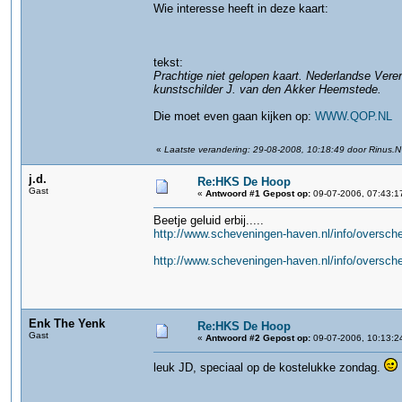
Wie interesse heeft in deze kaart:
tekst:
Prachtige niet gelopen kaart. Nederlandse Vere
kunstschilder J. van den Akker Heemstede.
Die moet even gaan kijken op:
WWW.QOP.NL
«
Laatste verandering: 29-08-2008, 10:18:49 door Rinus.N
j.d.
Re:HKS De Hoop
Gast
«
Antwoord #1 Gepost op:
09-07-2006, 07:43:1
Beetje geluid erbij.....
http://www.scheveningen-haven.nl/info/oversc
http://www.scheveningen-haven.nl/info/oversc
Enk The Yenk
Re:HKS De Hoop
Gast
«
Antwoord #2 Gepost op:
09-07-2006, 10:13:2
leuk JD, speciaal op de kostelukke zondag.