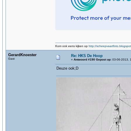
Kom ook eens kijken op
http://scheepvaartfoto.blogspot
GerardKnoester
Re: HKS De Hoop
Gast
«
Antwoord #190 Gepost op:
03-06-2013, 
Deuze ook;D