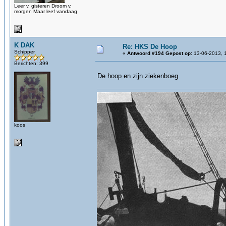
Leer v. gisteren Droom v.
morgen Maar leef vandaag
K DAK
Re: HKS De Hoop
Schipper
«
Antwoord #194 Gepost op:
13-06-2013, 
Berichten: 399
De hoop en zijn ziekenboeg
koos