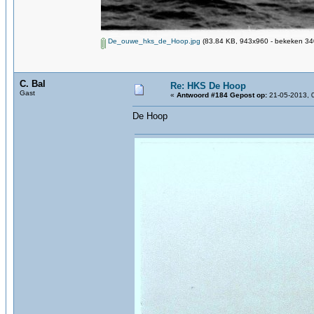
De_ouwe_hks_de_Hoop.jpg
(83.84 KB, 943x960 - bekeken 340
C. Bal
Re: HKS De Hoop
Gast
«
Antwoord #184 Gepost op:
21-05-2013, 
De Hoop