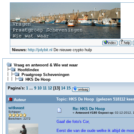
Nieuws:
http://jolybit.nl
De nieuwe crypto hulp
Vraag en antwoord & Wie wat waar
Hoofdindex
Praatgroep Scheveningen
HKS De Hoop
Pagina's:
1
...
9
10
11
12
[
13
]
14
15
Topic: HKS De Hoop (gelezen 518112 keer
Auteur
witkwast
Re: HKS De Hoop
Schipper
«
Antwoord #180 Gepost op:
02-12-2012, 
Berichten: 2272
Gaaf die foto's Cor,
Eerst die van die oude welke ik altijd de moo