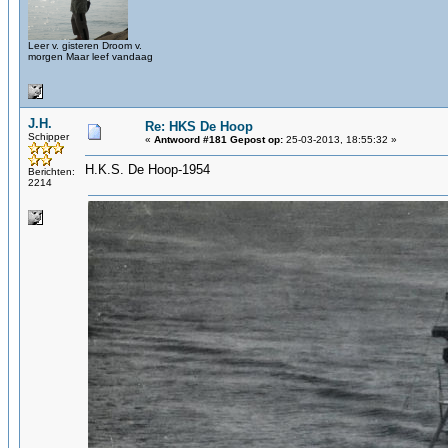
Leer v. gisteren Droom v.
morgen Maar leef vandaag
J.H.
Re: HKS De Hoop
Schipper
«
Antwoord #181 Gepost op:
25-03-2013, 18:55:32 »
H.K.S. De Hoop-1954
Berichten:
2214