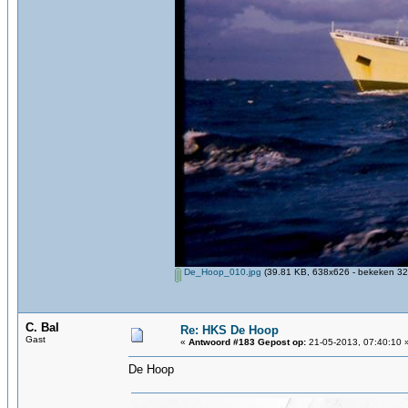
De_Hoop_010.jpg
(39.81 KB, 638x626 - bekeken 320
C. Bal
Re: HKS De Hoop
Gast
«
Antwoord #183 Gepost op:
21-05-2013, 07:40:10 
De Hoop