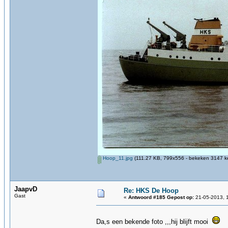
Hoop_11.jpg
(111.27 KB, 799x556 - bekeken 3147 ke
JaapvD
Re: HKS De Hoop
Gast
«
Antwoord #185 Gepost op:
21-05-2013, 
Da,s een bekende foto ,,,hij blijft mooi