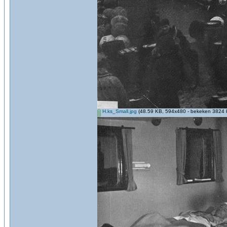
H.ks_Small.jpg
(48.59 KB, 594x480 - bekeken 3824 k