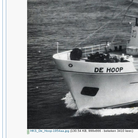
HKS_De_Hoop-1954aa.jpg
(130.54 KB, 999x666 - bekeken 3410 keer.)