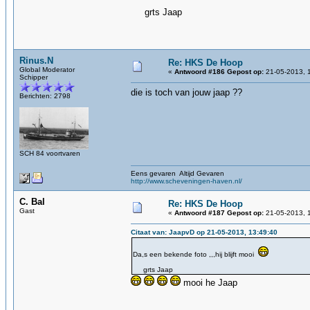
grts Jaap
Rinus.N
Re: HKS De Hoop
Global Moderator
«
Antwoord #186 Gepost op:
21-05-2013, 
Schipper
die is toch van jouw jaap ??
Berichten: 2798
SCH 84 voortvaren
Eens gevaren Altijd Gevaren
http://www.scheveningen-haven.nl/
C. Bal
Re: HKS De Hoop
Gast
«
Antwoord #187 Gepost op:
21-05-2013, 
Citaat van: JaapvD op 21-05-2013, 13:49:40
Da,s een bekende foto ,,,hij blijft mooi
grts Jaap
mooi he Jaap