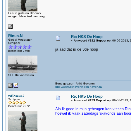
Leer v. gisteren Droom v.
morgen Maar leef vandaag
Rinus.N
Re: HKS De Hoop
Global Moderator
«
Antwoord #192 Gepost op:
06-06-2013, 
Schipper
ja aad dat is de 3de hoop
Berichten: 2798
SCH 84 voortvaren
Eens gevaren Altijd Gevaren
http://www.scheveningen-haven.nl/
witkwast
Re: HKS De Hoop
Schipper
«
Antwoord #193 Gepost op:
06-06-2013, 
Berichten: 2272
Als ik goed in mijn geheugen kan vissen Rin
hoewel ik vaak zaterdags 's-avonds aan boo