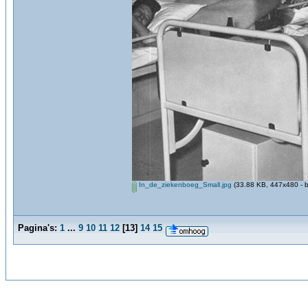
In_de_ziekenboeg_Small.jpg
(33.88 KB, 447x480 - b
Pagina's:
1
...
9
10
11
12
[
13
]
14
15