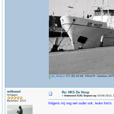
de_Hoop-2.JPG
(62.26 KB, 792x476 - bekeken 2976 
witkwast
Re: HKS De Hoop
Schipper
«
Antwoord #191 Gepost op:
03-06-2013, 
Berichten: 2272
Volgens mij nog wel ouder ook, leuke foto's