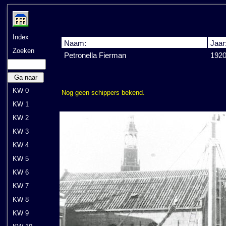
Index
Naam:
Jaar
Zoeken
Petronella Fierman
192
Ga naar
KW 0
Nog geen schippers bekend.
KW 1
KW 2
KW 3
KW 4
KW 5
KW 6
KW 7
KW 8
KW 9