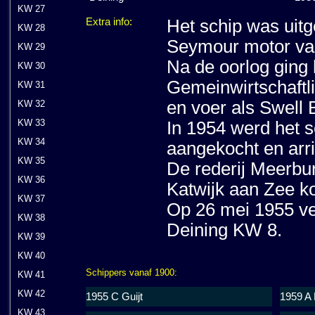
KW 27
Extra info:
Het schip was uitg
KW 28
Seymour motor va
KW 29
Na de oorlog ging 
KW 30
Gemeinwirtschaftl
KW 31
en voer als Swell 
KW 32
KW 33
In 1954 werd het 
KW 34
aangekocht en arr
KW 35
De rederij Meerbur
KW 36
Katwijk aan Zee k
KW 37
Op 26 mei 1955 ver
KW 38
Deining KW 8.
KW 39
KW 40
Schippers vanaf 1900:
KW 41
KW 42
1955 C Guijt
1959 A
KW 43