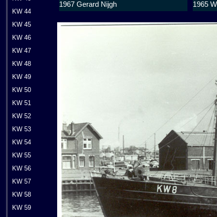
1967 Gerard Nijgh
1965 W
KW 44
KW 45
KW 46
KW 47
KW 48
KW 49
KW 50
KW 51
KW 52
KW 53
KW 54
KW 55
KW 56
KW 57
KW 58
KW 59