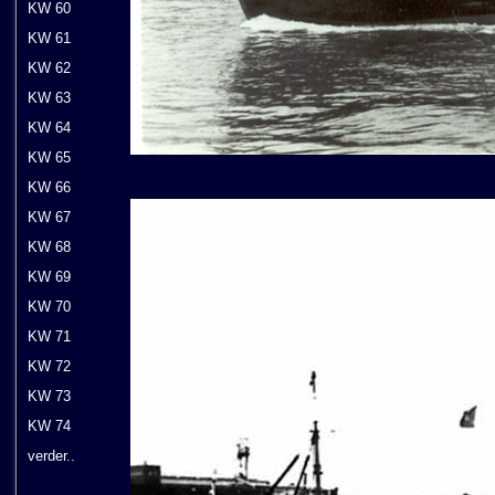
KW 60
KW 61
KW 62
KW 63
KW 64
KW 65
KW 66
KW 67
KW 68
KW 69
KW 70
KW 71
KW 72
KW 73
KW 74
verder..