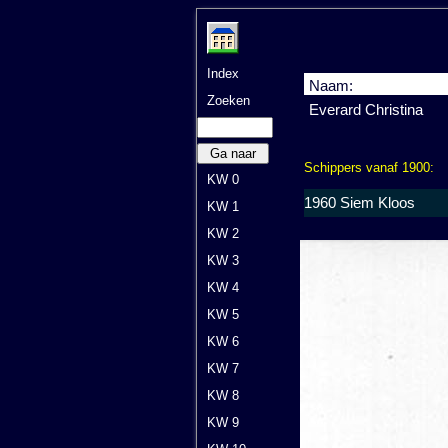
Index
Naam:
Zoeken
Everard Christina
Ga naar
Schippers vanaf 1900:
KW 0
1960 Siem Kloos
KW 1
KW 2
KW 3
KW 4
KW 5
KW 6
KW 7
KW 8
KW 9