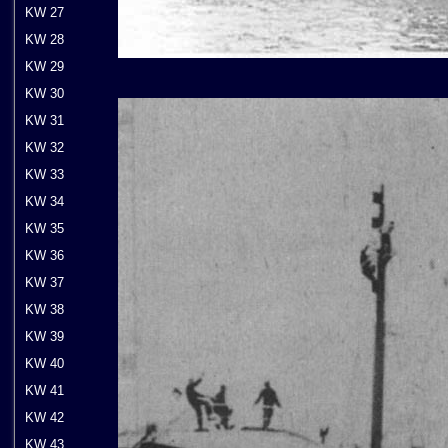
KW 27
KW 28
KW 29
KW 30
KW 31
KW 32
KW 33
KW 34
KW 35
KW 36
KW 37
KW 38
KW 39
KW 40
KW 41
KW 42
KW 43