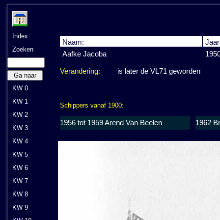
Index
Naam:
Jaar
Zoeken
Aafke Jacoba
195
Verandering:
is later de VL71 geworden
Ga naar
KW 0
KW 1
Schippers vanaf 1900:
KW 2
1956 tot 1959 Arend Van Beelen
1962 B
KW 3
KW 4
KW 5
KW 6
KW 7
KW 8
KW 9