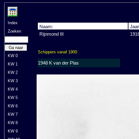
Index
Naam:
Jaar
Zoeken
Rijnmond III
191
Ga naar
Schippers vanaf 1900:
KW 0
1948 K van der Plas
KW 1
KW 2
KW 3
KW 4
KW 5
KW 6
KW 7
KW 8
KW 9