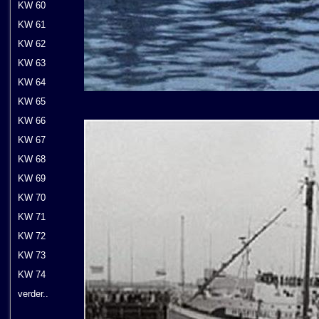
KW 60
KW 61
KW 62
KW 63
KW 64
KW 65
KW 66
KW 67
KW 68
KW 69
KW 70
KW 71
KW 72
KW 73
KW 74
verder..