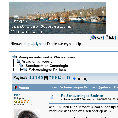
Nieuws:
http://jolybit.nl
De nieuwe crypto hulp
Vraag en antwoord & Wie wat waar
Vraag en antwoord
Stamboom en Genealogie
Scheveningse Bruinen
Pagina's:
1
2
3
4
5
[
6
]
7
8
9
10
...
17
Topic: Scheveningse Bruinen (gelezen 454
Auteur
zier
Re:Scheveningse Bruinen
Schipper
«
Antwoord #75 Gepost op:
18-06-2006, 22:3
Berichten: 3620
arie ...nu ben ik er uit,want ik had al een ti
vader die der zoon was schipper op de 63.