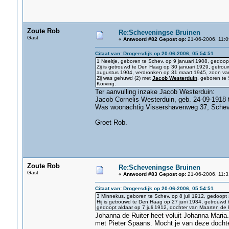
Zoute Rob
Re:Scheveningse Bruinen
Gast
«
Antwoord #82 Gepost op:
21-06-2006, 11:0
Citaat van: Drogersdijk op 20-06-2006, 05:54:51
1 Neeltje, geboren te Schev. op 9 januari 1908, gedoop
Zij is getrouwd te Den Haag op 30 januari 1929, getrou
augustus 1904, verdronken op 31 maart 1945, zoon van 
Zij was gehuwd (2) met
Jacob Westerduin
, geboren te
Korving.
Ter aanvulling inzake Jacob Westerduin:
Jacob Cornelis Westerduin, geb. 24-09-1918 
Was woonachtig Vissershavenweg 37, Schev.
Groet Rob.
Zoute Rob
Re:Scheveningse Bruinen
Gast
«
Antwoord #83 Gepost op:
21-06-2006, 11:3
Citaat van: Drogersdijk op 20-06-2006, 05:54:51
3 Minnekus, geboren te Schev. op 8 juli 1912, gedoopt
Hij is getrouwd te Den Haag op 27 juni 1934, getrouwd 
gedoopt aldaar op 7 juli 1912, dochter van Maarten de 
Johanna de Ruiter heet voluit Johanna Maria
met Pieter Spaans. Mocht je van deze dochter