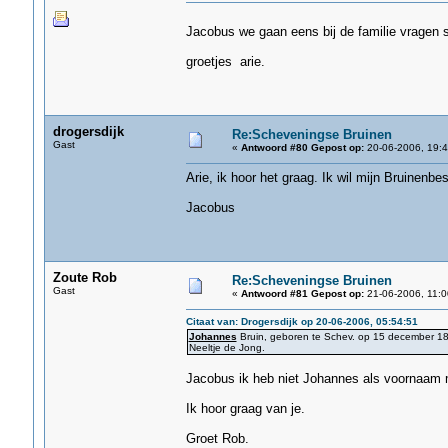
Jacobus we gaan eens bij de familie vragen st
groetjes arie.
drogersdijk
Re:Scheveningse Bruinen
Gast
«
Antwoord #80 Gepost op:
20-06-2006, 19:4
Arie, ik hoor het graag. Ik wil mijn Bruinenb
Jacobus
Zoute Rob
Re:Scheveningse Bruinen
Gast
«
Antwoord #81 Gepost op:
21-06-2006, 11:0
Citaat van: Drogersdijk op 20-06-2006, 05:54:51
Johannes
Bruin, geboren te Schev. op 15 december 188
Neeltje de Jong.
Jacobus ik heb niet Johannes als voornaam
Ik hoor graag van je.
Groet Rob.