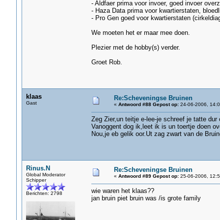
- Aldfaer prima voor invoer, goed invoer ove
- Haza Data prima voor kwartierstaten, bloedli
- Pro Gen goed voor kwartierstaten (cirkeldia
We moeten het er maar mee doen.
Plezier met de hobby(s) verder.
Groet Rob.
klaas
Re:Scheveningse Bruinen
Gast
«
Antwoord #88 Gepost op:
24-06-2006, 14:0
Zeg Zier,un teitje e-lee-je schreef je tatte du
Vanoggent dog ik,leet ik is un toertje doen ov
Nou,je eb gelik oor.Ut zag zwart van de Bru
Rinus.N
Re:Scheveningse Bruinen
Global Moderator
«
Antwoord #89 Gepost op:
25-06-2006, 12:5
Schipper
wie waren het klaas??
Berichten: 2798
jan bruin piet bruin was /is grote family