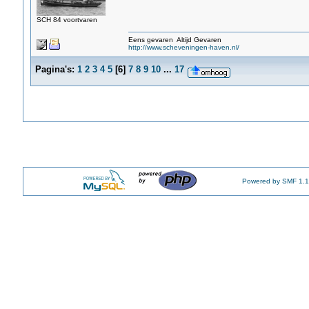
SCH 84 voortvaren
Eens gevaren Altijd Gevaren
http://www.scheveningen-haven.nl/
Pagina's:
1
2
3
4
5
[
6
]
7
8
9
10
...
17
Powered by SMF 1.1