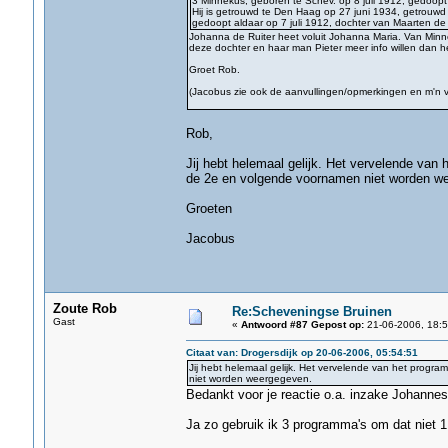
3 Minnekus, geboren te Schev. op 8 juli 1912, gedoop
Hij is getrouwd te Den Haag op 27 juni 1934, getrouwd
gedoopt aldaar op 7 juli 1912, dochter van Maarten de 
Johanna de Ruiter heet voluit Johanna Maria. Van Minn
deze dochter en haar man Pieter meer info willen dan he
Groet Rob.
(Jacobus zie ook de aanvullingen/opmerkingen en m'n v
Rob,
Jij hebt helemaal gelijk. Het vervelende van
de 2e en volgende voornamen niet worden w
Groeten
Jacobus
Zoute Rob
Re:Scheveningse Bruinen
Gast
«
Antwoord #87 Gepost op:
21-06-2006, 18:5
Citaat van: Drogersdijk op 20-06-2006, 05:54:51
Jij hebt helemaal gelijk. Het vervelende van het progr
niet worden weergegeven.
Bedankt voor je reactie o.a. inzake Johannes
Ja zo gebruik ik 3 programma's om dat niet 1 a