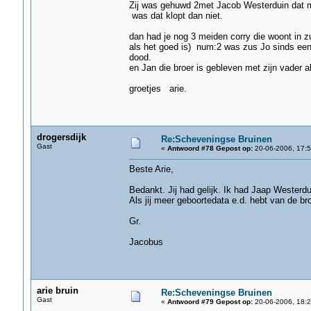
Zij was gehuwd 2met Jacob Westerduin dat moe
was dat klopt dan niet.
dan had je nog 3 meiden corry die woont in zu
als het goed is) num:2 was zus Jo sinds een
dood.
en Jan die broer is gebleven met zijn vader a
groetjes arie.
drogersdijk
Re:Scheveningse Bruinen
Gast
«
Antwoord #78 Gepost op:
20-06-2006, 17:5
Beste Arie,
Bedankt. Jij had gelijk. Ik had Jaap Westerd
Als jij meer geboortedata e.d. hebt van de b
Gr.
Jacobus
arie bruin
Re:Scheveningse Bruinen
Gast
«
Antwoord #79 Gepost op:
20-06-2006, 18:2