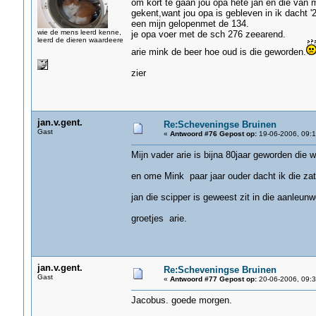
om kort te gaan jou opa hete jan en die van m
gekent,want jou opa is gebleven in ik dacht '2
een mijn gelopenmet de 134.
wie de mens leerd kenne,
je opa voer met de sch 276 zeearend.
leerd de dieren waardeere
arie mink de beer hoe oud is die geworden.
zier
jan.v.gent.
Re:Scheveningse Bruinen
Gast
«
Antwoord #76 Gepost op:
19-06-2006, 09:1
Mijn vader arie is bijna 80jaar geworden die 
en ome Mink paar jaar ouder dacht ik die zat z
jan die scipper is geweest zit in die aanleunw
groetjes arie.
jan.v.gent.
Re:Scheveningse Bruinen
Gast
«
Antwoord #77 Gepost op:
20-06-2006, 09:3
Jacobus. goede morgen.