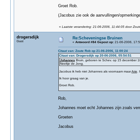
Groet Rob.
(Jacobus zie ook de aanvullingen/opmerkinge
«
Laatste verandering: 21-06-2006, 11:44:05 door Zou
drogersdijk
Re:Scheveningse Bruinen
Gast
«
Antwoord #84 Gepost op:
21-06-2006, 17:5
Citaat van: Zoute Rob op 21-06-2006, 11:00:24
Citaat van: Drogersdijk op 20-06-2006, 05:54:51
Johannes
Bruin, geboren te Schev. op 15 december 18
Neeltje de Jong.
Jacobus ik heb niet Johannes als voornaam maar
Arie
. 
Ik hoor graag van je.
Groet Rob.
Rob,
Johannes moet echt Johannes zijn zoals verm
Groeten
Jacobus