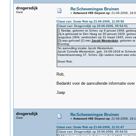
drogersdijk
Re:Scheveningse Bruinen
Gast
«
Antwoord #85 Gepost op:
21-06-2006, 18:0
Citaat van: Zoute Rob op 21-06-2006, 11:09:56
Citaat van: Drogersdijk op 20-06-2006, 05:54:51
1 Neeltje, geboren te Schev. op 9 januari 1908, gedoo
Zij is getrouwd te Den Haag op 30 januari 1929, getro
augustus 1904, verdronken op 31 maart 1945, zoon van
Zij was gehuwd (2) met
Jacob Westerduin
, geboren te
Korving.
Ter aanvulling inzake Jacob Westerduin:
Jacob Cornelis Westerduin, geb. 24-09-1918 te Schev
Vissershavenweg 37, Schev. Zijn vaders naam was volui
Groet Rob.
Rob,
Bedankt voor de aanvullende informatie over
Jaap
drogersdijk
Re:Scheveningse Bruinen
Gast
«
Antwoord #86 Gepost op:
21-06-2006, 18:1
Citaat van: Zoute Rob op 21-06-2006, 11:31:47
Citaat van: Drogersdijk op 20-06-2006, 05:54:51