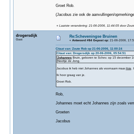
Groet Rob.
(Jacobus zie ook de aanvullingen/opmerkinge
«
Laatste verandering: 21-06-2006, 11:44:05 door Zou
drogersdijk
Re:Scheveningse Bruinen
Gast
«
Antwoord #84 Gepost op:
21-06-2006, 17:5
Citaat van: Zoute Rob op 21-06-2006, 11:00:24
Citaat van: Drogersdijk op 20-06-2006, 05:54:51
Johannes
Bruin, geboren te Schev. op 15 december 18
Neeltje de Jong.
Jacobus ik heb niet Johannes als voornaam maar
Arie
. 
Ik hoor graag van je.
Groet Rob.
Rob,
Johannes moet echt Johannes zijn zoals verm
Groeten
Jacobus