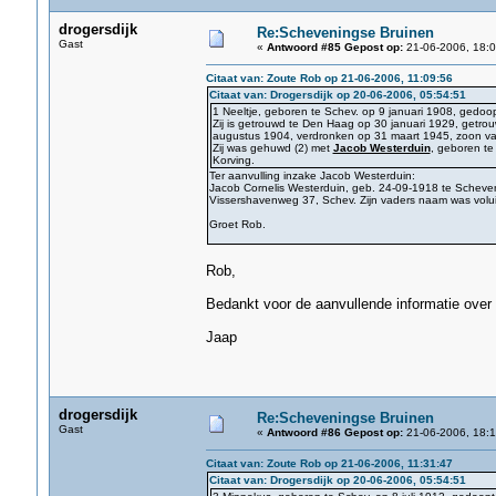
drogersdijk
Re:Scheveningse Bruinen
Gast
«
Antwoord #85 Gepost op:
21-06-2006, 18:0
Citaat van: Zoute Rob op 21-06-2006, 11:09:56
Citaat van: Drogersdijk op 20-06-2006, 05:54:51
1 Neeltje, geboren te Schev. op 9 januari 1908, gedoo
Zij is getrouwd te Den Haag op 30 januari 1929, getro
augustus 1904, verdronken op 31 maart 1945, zoon van
Zij was gehuwd (2) met
Jacob Westerduin
, geboren te
Korving.
Ter aanvulling inzake Jacob Westerduin:
Jacob Cornelis Westerduin, geb. 24-09-1918 te Schev
Vissershavenweg 37, Schev. Zijn vaders naam was volui
Groet Rob.
Rob,
Bedankt voor de aanvullende informatie over
Jaap
drogersdijk
Re:Scheveningse Bruinen
Gast
«
Antwoord #86 Gepost op:
21-06-2006, 18:1
Citaat van: Zoute Rob op 21-06-2006, 11:31:47
Citaat van: Drogersdijk op 20-06-2006, 05:54:51