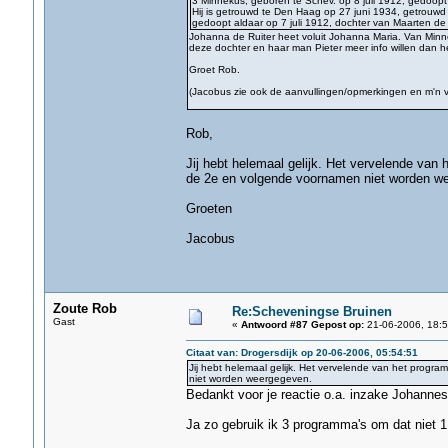
3 Minnekus, geboren te Schev. op 8 juli 1912, gedoop
Hij is getrouwd te Den Haag op 27 juni 1934, getrouwd
gedoopt aldaar op 7 juli 1912, dochter van Maarten de 
Johanna de Ruiter heet voluit Johanna Maria. Van Minn
deze dochter en haar man Pieter meer info willen dan he
Groet Rob.
(Jacobus zie ook de aanvullingen/opmerkingen en m'n v
Rob,
Jij hebt helemaal gelijk. Het vervelende van
de 2e en volgende voornamen niet worden w
Groeten
Jacobus
Zoute Rob
Re:Scheveningse Bruinen
Gast
«
Antwoord #87 Gepost op:
21-06-2006, 18:5
Citaat van: Drogersdijk op 20-06-2006, 05:54:51
Jij hebt helemaal gelijk. Het vervelende van het progr
niet worden weergegeven.
Bedankt voor je reactie o.a. inzake Johannes
Ja zo gebruik ik 3 programma's om dat niet 1 a