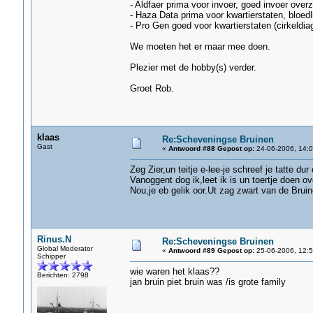
- Aldfaer prima voor invoer, goed invoer ove
- Haza Data prima voor kwartierstaten, bloedli
- Pro Gen goed voor kwartierstaten (cirkeldia
We moeten het er maar mee doen.
Plezier met de hobby(s) verder.
Groet Rob.
klaas
Re:Scheveningse Bruinen
Gast
«
Antwoord #88 Gepost op:
24-06-2006, 14:0
Zeg Zier,un teitje e-lee-je schreef je tatte du
Vanoggent dog ik,leet ik is un toertje doen ov
Nou,je eb gelik oor.Ut zag zwart van de Bru
Rinus.N
Re:Scheveningse Bruinen
Global Moderator
«
Antwoord #89 Gepost op:
25-06-2006, 12:5
Schipper
wie waren het klaas??
Berichten: 2798
jan bruin piet bruin was /is grote family