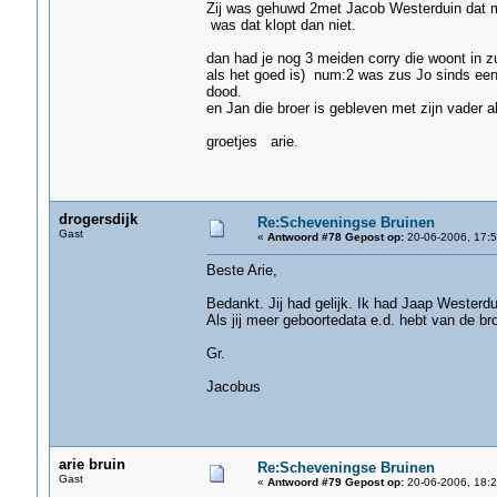
Zij was gehuwd 2met Jacob Westerduin dat moe
was dat klopt dan niet.
dan had je nog 3 meiden corry die woont in zu
als het goed is) num:2 was zus Jo sinds een
dood.
en Jan die broer is gebleven met zijn vader a
groetjes arie.
drogersdijk
Re:Scheveningse Bruinen
Gast
«
Antwoord #78 Gepost op:
20-06-2006, 17:5
Beste Arie,
Bedankt. Jij had gelijk. Ik had Jaap Westerd
Als jij meer geboortedata e.d. hebt van de b
Gr.
Jacobus
arie bruin
Re:Scheveningse Bruinen
Gast
«
Antwoord #79 Gepost op:
20-06-2006, 18:2