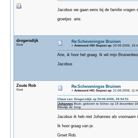
Jacobus we gaan eens bij de familie vragen st
groetjes arie.
drogersdijk
Re:Scheveningse Bruinen
Gast
«
Antwoord #80 Gepost op:
20-06-2006, 19:4
Arie, ik hoor het graag. Ik wil mijn Bruinenb
Jacobus
Zoute Rob
Re:Scheveningse Bruinen
Gast
«
Antwoord #81 Gepost op:
21-06-2006, 11:0
Citaat van: Drogersdijk op 20-06-2006, 05:54:51
Johannes
Bruin, geboren te Schev. op 15 december 188
Neeltje de Jong.
Jacobus ik heb niet Johannes als voornaam
Ik hoor graag van je.
Groet Rob.