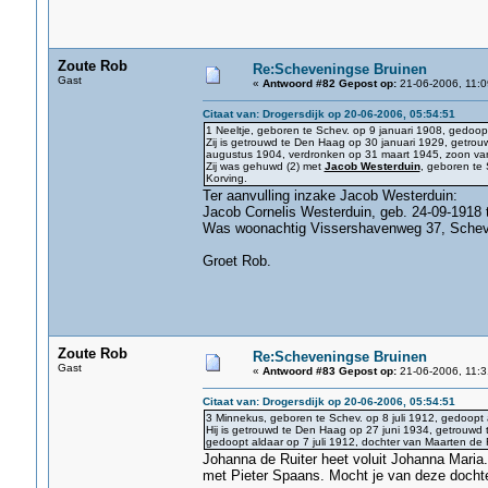
Zoute Rob
Re:Scheveningse Bruinen
Gast
«
Antwoord #82 Gepost op:
21-06-2006, 11:0
Citaat van: Drogersdijk op 20-06-2006, 05:54:51
1 Neeltje, geboren te Schev. op 9 januari 1908, gedoop
Zij is getrouwd te Den Haag op 30 januari 1929, getrou
augustus 1904, verdronken op 31 maart 1945, zoon van 
Zij was gehuwd (2) met
Jacob Westerduin
, geboren te
Korving.
Ter aanvulling inzake Jacob Westerduin:
Jacob Cornelis Westerduin, geb. 24-09-1918 
Was woonachtig Vissershavenweg 37, Schev.
Groet Rob.
Zoute Rob
Re:Scheveningse Bruinen
Gast
«
Antwoord #83 Gepost op:
21-06-2006, 11:3
Citaat van: Drogersdijk op 20-06-2006, 05:54:51
3 Minnekus, geboren te Schev. op 8 juli 1912, gedoopt
Hij is getrouwd te Den Haag op 27 juni 1934, getrouwd 
gedoopt aldaar op 7 juli 1912, dochter van Maarten de 
Johanna de Ruiter heet voluit Johanna Maria
met Pieter Spaans. Mocht je van deze dochter