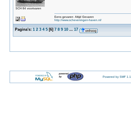
SCH 84 voortvaren
Eens gevaren Altijd Gevaren
http://www.scheveningen-haven.nl/
Pagina's:
1
2
3
4
5
[
6
]
7
8
9
10
...
17
Powered by SMF 1.1