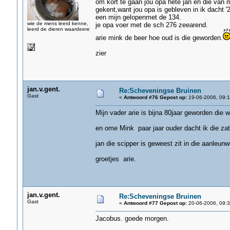
om kort te gaan jou opa hete jan en die van m
gekent,want jou opa is gebleven in ik dacht '2
een mijn gelopenmet de 134.
wie de mens leerd kenne,
je opa voer met de sch 276 zeearend.
leerd de dieren waardeere
arie mink de beer hoe oud is die geworden.
zier
jan.v.gent.
Re:Scheveningse Bruinen
Gast
«
Antwoord #76 Gepost op:
19-06-2006, 09:1
Mijn vader arie is bijna 80jaar geworden die 
en ome Mink paar jaar ouder dacht ik die zat z
jan die scipper is geweest zit in die aanleunw
groetjes arie.
jan.v.gent.
Re:Scheveningse Bruinen
Gast
«
Antwoord #77 Gepost op:
20-06-2006, 09:3
Jacobus. goede morgen.