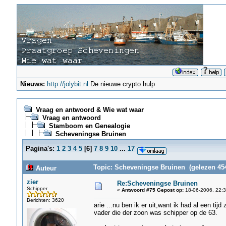
Nieuws:
http://jolybit.nl
De nieuwe crypto hulp
Vraag en antwoord & Wie wat waar
Vraag en antwoord
Stamboom en Genealogie
Scheveningse Bruinen
Pagina's:
1
2
3
4
5
[
6
]
7
8
9
10
...
17
Topic: Scheveningse Bruinen (gelezen 454
Auteur
zier
Re:Scheveningse Bruinen
Schipper
«
Antwoord #75 Gepost op:
18-06-2006, 22:3
Berichten: 3620
arie ...nu ben ik er uit,want ik had al een ti
vader die der zoon was schipper op de 63.