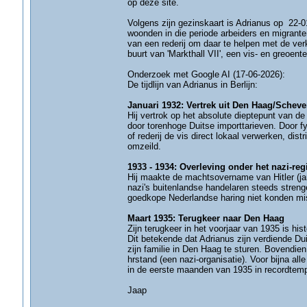
op deze site.
Volgens zijn gezinskaart is Adrianus op 22-0
woonden in die periode arbeiders en migranten
van een rederij om daar te helpen met de verk
buurt van 'Markthall VII', een vis- en greoent
Onderzoek met Google AI (17-06-2026):
De tijdlijn van Adrianus in Berlijn:
Januari 1932: Vertrek uit Den Haag/Schev
Hij vertrok op het absolute dieptepunt van de 
door torenhoge Duitse importtarieven. Door f
of rederij de vis direct lokaal verwerken, di
omzeild.
1933 - 1934: Overleving onder het nazi-re
Hij maakte de machtsovername van Hitler (jan
nazi's buitenlandse handelaren steeds strenge
goedkope Nederlandse haring niet konden mi
Maart 1935: Terugkeer naar Den Haag
Zijn terugkeer in het voorjaar van 1935 is hi
Dit betekende dat Adrianus zijn verdiende D
zijn familie in Den Haag te sturen. Bovendie
hrstand (een nazi-organisatie). Voor bijna al
in de eerste maanden van 1935 in recordtemp
Jaap