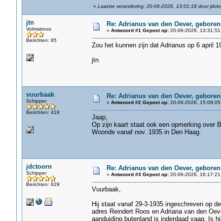
«
Laatste verandering: 20-06-2026, 13:01:18 door jdct
jtn
Re: Adrianus van den Oever, geboren
Volmatroos
«
Antwoord #1 Gepost op:
20-06-2026, 13:31:51
Berichten: 85
Zou het kunnen zijn dat Adrianus op 6 april 1
jtn
vuurbaak
Re: Adrianus van den Oever, geboren
Schipper
«
Antwoord #2 Gepost op:
20-06-2026, 15:09:05
Berichten: 419
Jaap,
Op zijn kaart staat ook een opmerking over B
Woonde vanaf nov. 1935 in Den Haag.
jdctoorn
Re: Adrianus van den Oever, geboren
Schipper
«
Antwoord #3 Gepost op:
20-06-2026, 16:17:21
Berichten: 629
Vuurbaak,
Hij staat vanaf 29-3-1935 ingeschreven op d
adres Reindert Roos en Adriana van den Oev
aanduiding butenland is inderdaad vaag. Is h