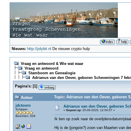
Nieuws:
http://jolybit.nl
De nieuwe crypto hulp
Vraag en antwoord & Wie wat waar
Vraag en antwoord
Stamboom en Genealogie
Adrianus van den Oever, geboren Scheveningen 7 febr
Pagina's:
[
1
]
Topic: Adrianus van den Oever, geboren S
Auteur
jdctoorn
Adrianus van den Oever, geboren Sch
Schipper
«
Gepost op:
20-06-2026, 12:54:07 »
Berichten: 629
Ik ben op zoek naar de overljdensdatum/pla
Hij is de (jongste?) zoon van Maarten van de