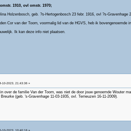
omstr. 1910, ovl omstr. 1970;
elina Holzenbosch, geb. ?s-Hertogenbosch 23 febr. 1916, ovl ?s-Gravenhage 2
eden Cor van der Toorn, voormalig lid van de HGVS, heb ik bovengenoemde i
welijk. Ik kan deze info niet plaatsen.
-10-2023, 21:43:36 »
n over de familie Van der Toorn, was niet de door jouw genoemde Wouter maar
 Breurke (geb. 's-Gravenhage 11-03-1935, ovl. Terneuzen 16-11-2009).
-10-2023, 10:40:16 »