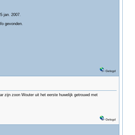
5 jan. 2007.
nfo gevonden.
Gelogd
 zijn zoon Wouter uit het eerste huwelijk getrouwd met
Gelogd