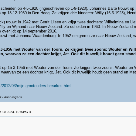
scheiden op 4-5-1920 (ingeschreven op 1-9-1920). Johannes Balte trouwt op 1
op 13-12-1950 in Den Haag. Ze krijgen drie kinderen: Willy (15-6-1923), Henr
uck) trouwt in 1942 met Gerrit Lijsen en krijgt twee dochters: Wilhelmina en 
illy en Wijnand naar Nieuw Zeeland. Ze scheiden in 1960. In Nieuw Zeeland n
 overlijdt op 14 september 2016.
rouwt met Johanna Waardenburg. In 1952 emigreren ze naar Nieuw Zeeland, waa
-3-1956 met Wouter van der Toorn. Ze krijgen twee zoons: Wouter en Wil
 waarvan ze een dochter krijgt, Jet. Ook dit huwelijk houdt geen stand
 op 15-3-1956 met Wouter van der Toorn. Ze krijgen twee zoons: Wouter en W
arvan ze een dochter krijgt, Jet. Ook dit huwelijk houdt geen stand en Meta 
/2012/03/mijn-grootouders-breurkes.html
19 door reiger
»
-10-2023, 10:53:57 »