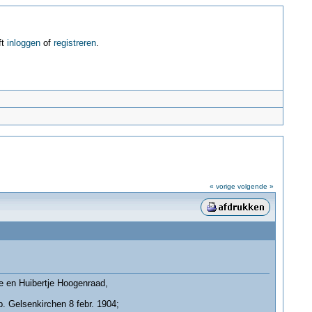
ft
inloggen
of
registreren
.
« vorige
volgende »
e en Huibertje Hoogenraad,
b. Gelsenkirchen 8 febr. 1904;