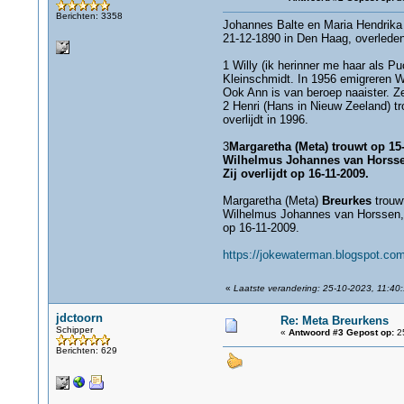
Berichten: 3358
Johannes Balte en Maria Hendrika 
21-12-1890 in Den Haag, overleden 
1 Willy (ik herinner me haar als P
Kleinschmidt. In 1956 emigreren W
Ook Ann is van beroep naaister. Ze
2 Henri (Hans in Nieuw Zeeland) t
overlijdt in 1996.
3
Margaretha (Meta) trouwt op 15
Wilhelmus Johannes van Horssen,
Zij overlijdt op 16-11-2009.
Margaretha (Meta)
Breurkes
trouwt
Wilhelmus Johannes van Horssen, wa
op 16-11-2009.
https://jokewaterman.blogspot.com
«
Laatste verandering: 25-10-2023, 11:40:
jdctoorn
Re: Meta Breurkens
Schipper
«
Antwoord #3 Gepost op:
25
Berichten: 629