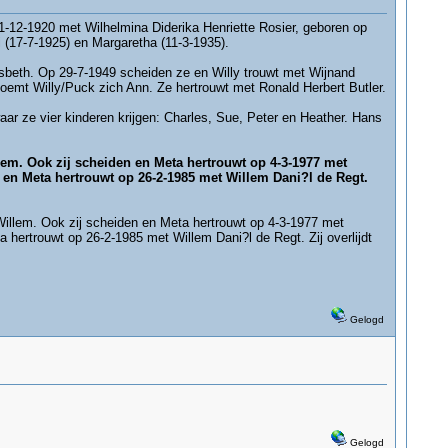
-12-1920 met Wilhelmina Diderika Henriette Rosier, geboren op
i (17-7-1925) en Margaretha (11-3-1935).
Liesbeth. Op 29-7-1949 scheiden ze en Willy trouwt met Wijnand
oemt Willy/Puck zich Ann. Ze hertrouwt met Ronald Herbert Butler.
r ze vier kinderen krijgen: Charles, Sue, Peter en Heather. Hans
lem. Ook zij scheiden en Meta hertrouwt op 4-3-1977 met
 en Meta hertrouwt op 26-2-1985 met Willem Dani?l de Regt.
illem. Ook zij scheiden en Meta hertrouwt op 4-3-1977 met
hertrouwt op 26-2-1985 met Willem Dani?l de Regt. Zij overlijdt
Gelogd
Gelogd