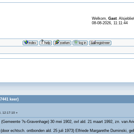
Welkom,
Gast
. Alsjeblie
08-08-2026, 11:11:44
7441 keer)
, 12:17:10 »
 (Gemeente ?s-Gravenhage) 30 mei 1902, ovl ald. 21 maart 1992, zn. van Ari
 (door echtsch. ontbonden ald. 25 juli 1973) Elfriede Margarethe Duminski, ge