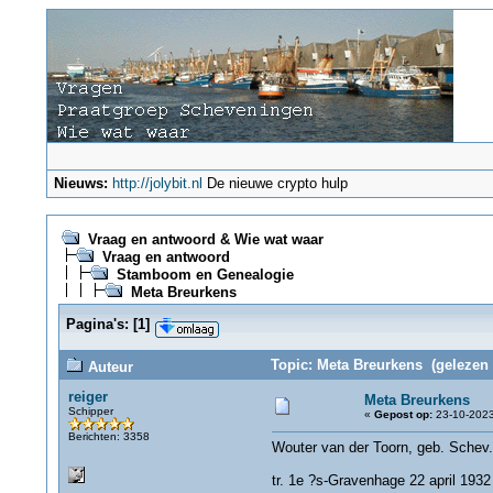
Nieuws:
http://jolybit.nl
De nieuwe crypto hulp
Vraag en antwoord & Wie wat waar
Vraag en antwoord
Stamboom en Genealogie
Meta Breurkens
Pagina's:
[
1
]
Topic: Meta Breurkens (gelezen 
Auteur
reiger
Meta Breurkens
Schipper
«
Gepost op:
23-10-2023
Berichten: 3358
Wouter van der Toorn, geb. Schev.
tr. 1e ?s-Gravenhage 22 april 1932