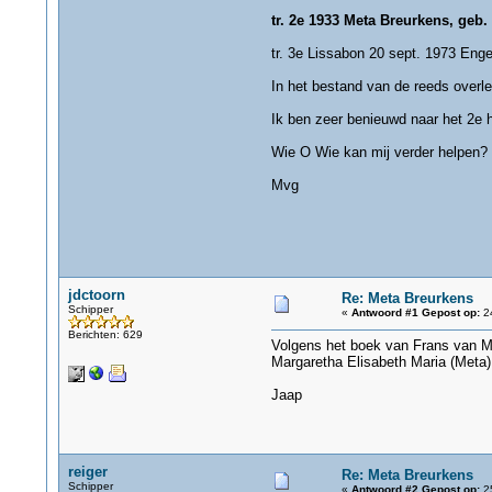
tr. 2e 1933 Meta Breurkens, geb. 
tr. 3e Lissabon 20 sept. 1973 Eng
In het bestand van de reeds overl
Ik ben zeer benieuwd naar het 2e hu
Wie O Wie kan mij verder helpen?
Mvg
jdctoorn
Re: Meta Breurkens
Schipper
«
Antwoord #1 Gepost op:
24
Berichten: 629
Volgens het boek van Frans van Mi
Margaretha Elisabeth Maria (Meta)
Jaap
reiger
Re: Meta Breurkens
Schipper
«
Antwoord #2 Gepost op:
25