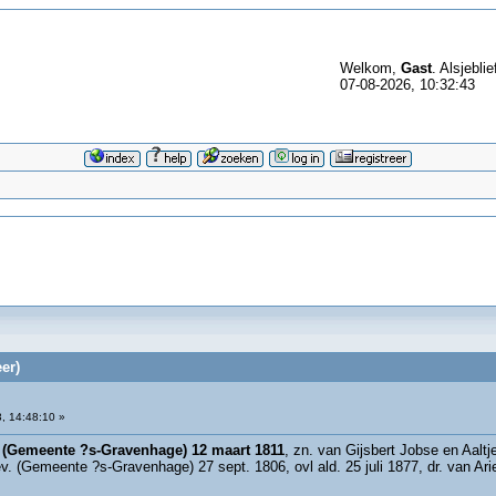
Welkom,
Gast
. Alsjeblie
07-08-2026, 10:32:43
er)
, 14:48:10 »
. (Gemeente ?s-Gravenhage) 12 maart 1811
, zn. van Gijsbert Jobse en Aalt
. (Gemeente ?s-Gravenhage) 27 sept. 1806, ovl ald. 25 juli 1877, dr. van Ar