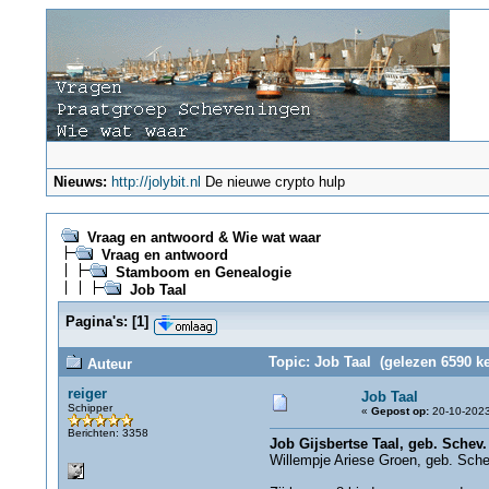
Nieuws:
http://jolybit.nl
De nieuwe crypto hulp
Vraag en antwoord & Wie wat waar
Vraag en antwoord
Stamboom en Genealogie
Job Taal
Pagina's:
[
1
]
Topic: Job Taal (gelezen 6590 ke
Auteur
reiger
Job Taal
Schipper
«
Gepost op:
20-10-2023
Berichten: 3358
Job Gijsbertse Taal, geb. Schev
Willempje Ariese Groen, geb. Schev