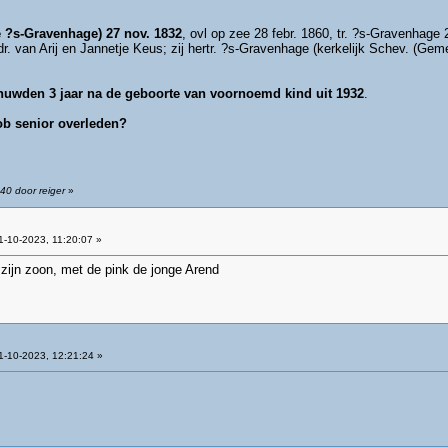
 ?s-Gravenhage) 27 nov. 1832
, ovl op zee 28 febr. 1860, tr. ?s-Gravenhage
 dr. van Arij en Jannetje Keus; zij hertr. ?s-Gravenhage (kerkelijk Schev. (G
huwden 3 jaar na de geboorte van voornoemd kind uit 1932
.
Job senior overleden?
40 door reiger
»
-10-2023, 11:20:07 »
zijn zoon, met de pink de jonge Arend
-10-2023, 12:21:24 »