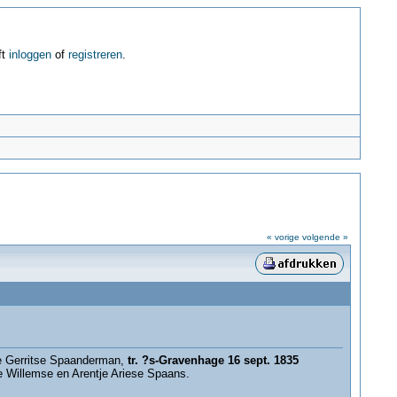
ft
inloggen
of
registreren
.
« vorige
volgende »
je Gerritse Spaanderman,
tr. ?s-Gravenhage 16 sept. 1835
ie Willemse en Arentje Ariese Spaans.