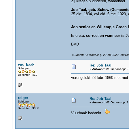
Zij kregen 8 kinderen, waaronder
Job Taal, geb. Schev. (Gemeente
25 okt. 1834, ovl ald. 6 mei 1920,
Job senior en Willempje Groen 
Is e.e.a. correct en wanneer is 
BVD
«
Laatste verandering: 23-10-2023, 10:15:
vuurbaak
Re: Job Taal
Schipper
«
Antwoord #1 Gepost op:
21
Berichten: 419
verongelukt 28 febr. 1860 met met 
reiger
Re: Job Taal
Schipper
«
Antwoord #2 Gepost op:
21
Berichten: 3358
Vuurbaak bedankt.