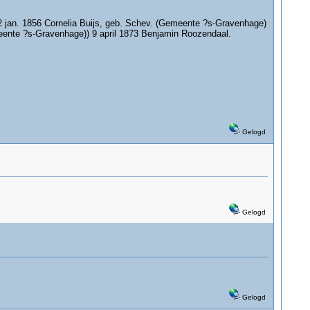
 2 jan. 1856 Cornelia Buijs, geb. Schev. (Gemeente ?s-Gravenhage)
emeente ?s-Gravenhage)) 9 april 1873 Benjamin Roozendaal.
Gelogd
Gelogd
Gelogd