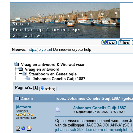
Nieuws:
http://jolybit.nl
De nieuwe crypto hulp
Vraag en antwoord & Wie wat waar
Vraag en antwoord
Stamboom en Genealogie
Johannes Conelis Guijt 1887
Pagina's:
[
1
]
Topic: Johannes Conelis Guijt 1887 (gelez
Auteur
jdctoorn
Johannes Conelis Guijt 1887
Schipper
«
Gepost op:
07-09-2023, 17:23:52 »
Berichten: 629
Op het vissersnamenmonument wordt een Joh
van de zeillogger 'JACOBA JOHANNA' (SCH 
johanna-sch-392-door-storm-of-mijnontploffin