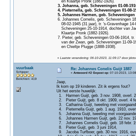
en Klaartje Pronk (1882-1926).
3. Johanna, geb. Scheveningen 01-08-1910,
4. Pieternella, geb. Scheveningen 01-08-19
5. Johannes Harmen, geb. Scheveningen 2
6. Johannes Cornelis, geb. Scheveningen 18-
08-02-1945 (31 jaar), tr. 's-Gravenhage 14-
Scheveningen 25-10-1914, dochter van Jac
Klaartje Pronk (1882-1926).
7. Pieter, geb. Scheveningen 03-06-1914, tr.
van der Zwan, geb. Scheveningen 11-09-19
en Chieltje Plugge (1888-1938).
«
Laatste verandering: 06-10-2023, 11:09:17 door jdcto
vuurbaak
Re: Johannes Conelis Guijt 1887
Schipper
«
Antwoord #2 Gepost op:
07-10-2023, 13:08
Berichten: 419
Jaap,
Ik kom op 19 kinderen. Zit ik ergens fout?
Uit het eerste huwelijk:
1. Harmen Guijt, geb. 3 nov. 1908, overl. 2
2. Pieter Guijt, geb. 8 okt. 1909, overl. 4 f
3. Catharina Guijt, tweeling met voorgaande
4. Pieternella Guijt, geb. 1 aug. 1910, over
5. Johanna Guijt, tweeling met voorgaande (
6. Johannes Harmen Guijt, geb. 22 nov. 1911
7. Johannes Cornelis Guijt, geb. 18 febr. 1
8. Pieter Guijt, geb. 3 juni 1914,
9. Jacoba Turfboer, geb. 30 nov. 1916, over