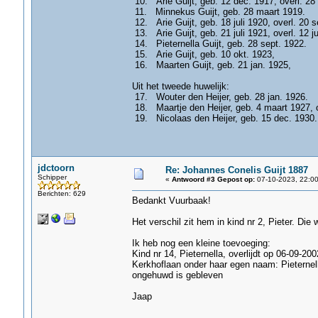
10. Arie Guijt, geb. 12 dec. 1917, overl. 28
11. Minnekus Guijt, geb. 28 maart 1919.
12. Arie Guijt, geb. 18 juli 1920, overl. 20 s
13. Arie Guijt, geb. 21 juli 1921, overl. 12 ju
14. Pieternella Guijt, geb. 28 sept. 1922.
15. Arie Guijt, geb. 10 okt. 1923,
16. Maarten Guijt, geb. 21 jan. 1925,
Uit het tweede huwelijk:
17. Wouter den Heijer, geb. 28 jan. 1926.
18. Maartje den Heijer, geb. 4 maart 1927, o
19. Nicolaas den Heijer, geb. 15 dec. 1930.
jdctoorn
Re: Johannes Conelis Guijt 1887
Schipper
«
Antwoord #3 Gepost op:
07-10-2023, 22:00
Berichten: 629
Bedankt Vuurbaak!
Het verschil zit hem in kind nr 2, Pieter. Die
Ik heb nog een kleine toevoeging:
Kind nr 14, Pieternella, overlijdt op 06-09-20
Kerkhoflaan onder haar egen naam: Pieternel
ongehuwd is gebleven
Jaap