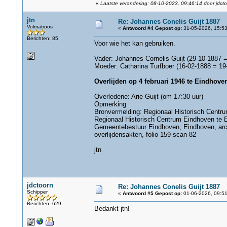
«
Laatste verandering: 08-10-2023, 09:46:14 door jdct
jtn
Re: Johannes Conelis Guijt 1887
Volmatroos
«
Antwoord #4 Gepost op:
31-05-2026, 15:53
Berichten: 85
Voor wie het kan gebruiken.
Vader: Johannes Cornelis Guijt (29-10-1887 
Moeder: Catharina Turfboer (16-02-1888 = 19
Overlijden op 4 februari 1946 te Eindhove
Overledene: Arie Guijt (om 17:30 uur)
Opmerking
Bronvermelding: Regionaal Historisch Centr
Regionaal Historisch Centrum Eindhoven te 
Gemeentebestuur Eindhoven, Eindhoven, arch
overlijdensakten, folio 159 scan 82
jtn
jdctoorn
Re: Johannes Conelis Guijt 1887
Schipper
«
Antwoord #5 Gepost op:
01-06-2026, 09:51
Berichten: 629
Bedankt jtn!