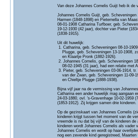
Van deze Johannes Cornelis Guijt heb ik de v
Johannes Cornelis Guijt, geb. Scheveningen 
Harmen (1848-1898) en Pieternella van Maastr
08-01-1908 Catharina Turfboer, geb. Scheven
19-12-1930 (42 jaar), dochter van Pieter (183
(1838-1915).
Uit dit huwelijk:
1. Catharina, geb. Scheveningen 08-10-1909,
Plugge, geb. Scheveningen 13-10-1908, zoo
en Klaartje Pronk (1882-1926).
2. Johannes Cornelis, geb. Scheveningen 18-
08-02-1945 (31 jaar), had een relatie met A
3. Pieter, geb. Scheveningen 03-06-1914, tr.
van der Zwan, geb. Scheveningen 11-09-19
en Chieltje Plugge (1888-1938).
Bijna vijf jaar na de vermissing van Johann
Catharina een ander huwelijk mag aangaan en
24-03-1880, ovl. 's-Gravenhage 10-02-1959 (
(1853-1912). Zij krijgen samen drie kinderen.
Op de gezinskaart van Johannes Cornelis (zi
kinderen krijgt tussen het moment van de ve
vreemde is nu dat bij vijf van de kinderen de
kinderen wordt Johannes Cornelis als vader 
Johannes Cornelis en wordt op haar overlijd
nog een zevende kind geregistreed, Maarten G