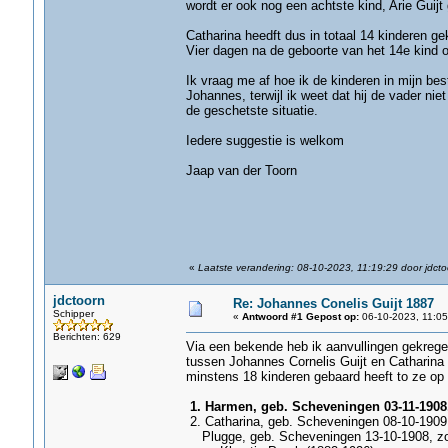
wordt er ook nog een achtste kind, Arie Guij
Catharina heedft dus in totaal 14 kinderen g
Vier dagen na de geboorte van het 14e kind ov
Ik vraag me af hoe ik de kinderen in mijn be
Johannes, terwijl ik weet dat hij de vader ni
de geschetste situatie.
Iedere suggestie is welkom
Jaap van der Toorn
«
Laatste verandering: 08-10-2023, 11:19:29 door jdcto
jdctoorn
Re: Johannes Conelis Guijt 1887
Schipper
«
Antwoord #1 Gepost op:
06-10-2023, 11:05
Berichten: 629
Via een bekende heb ik aanvullingen gekregen 
tussen Johannes Cornelis Guijt en Catharina 
minstens 18 kinderen gebaard heeft to ze op 42
1. Harmen, geb. Scheveningen 03-11-1908,
2. Catharina, geb. Scheveningen 08-10-1909,
Plugge, geb. Scheveningen 13-10-1908, zoo