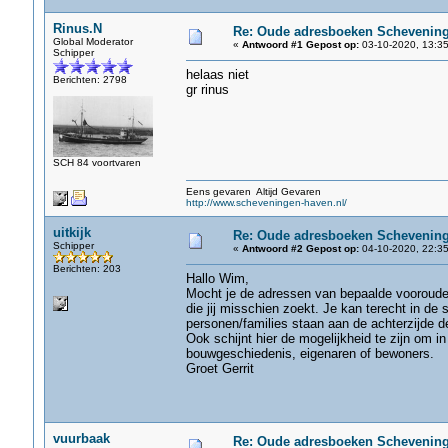
Rinus.N
Re: Oude adresboeken Schevenin
Global Moderator
«
Antwoord #1 Gepost op:
03-10-2020, 13:35
Schipper
helaas niet
Berichten: 2798
gr rinus
SCH 84 voortvaren
Eens gevaren Altijd Gevaren
http://www.scheveningen-haven.nl/
uitkijk
Re: Oude adresboeken Schevenin
Schipper
«
Antwoord #2 Gepost op:
04-10-2020, 22:35
Berichten: 203
Hallo Wim,
Mocht je de adressen van bepaalde vooroude
die jij misschien zoekt. Je kan terecht in 
personen/families staan aan de achterzijde d
Ook schijnt hier de mogelijkheid te zijn om i
bouwgeschiedenis, eigenaren of bewoners.
Groet Gerrit
vuurbaak
Re: Oude adresboeken Schevenin