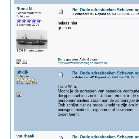
Rinus.N
Re: Oude adresboeken Schevenin
Global Moderator
«
Antwoord #1 Gepost op:
03-10-2020, 13:35
Schipper
helaas niet
Berichten: 2798
gr rinus
SCH 84 voortvaren
Eens gevaren Altijd Gevaren
http://www.scheveningen-haven.nl/
uitkijk
Re: Oude adresboeken Schevenin
Schipper
«
Antwoord #2 Gepost op:
04-10-2020, 22:35
Berichten: 203
Hallo Wim,
Mocht je de adressen van bepaalde vooroude
die jij misschien zoekt. Je kan terecht in 
personen/families staan aan de achterzijde d
Ook schijnt hier de mogelijkheid te zijn om i
bouwgeschiedenis, eigenaren of bewoners.
Groet Gerrit
vuurbaak
Re: Oude adresboeken Schevenin