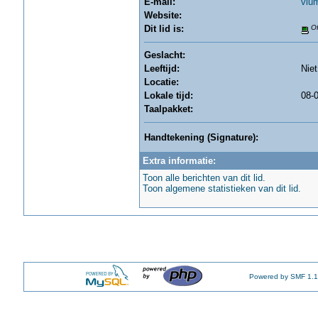
E-mail:
vlu
Website:
Dit lid is:
Of
Geslacht:
Leeftijd:
Nie
Locatie:
Lokale tijd:
08-0
Taalpakket:
Handtekening (Signature):
Extra informatie:
Toon alle berichten van dit lid.
Toon algemene statistieken van dit lid.
Powered by SMF 1.1