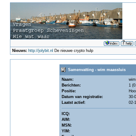
Nieuws:
http://jolybit.nl
De nieuwe crypto hulp
Samenvatting - wim maassluis
Naam:
wim
Berichten:
1 (0
Positie:
Hoo
Datum van registratie:
30-0
Laatst actief:
02-1
ICQ:
AIM:
MSN:
YIM: