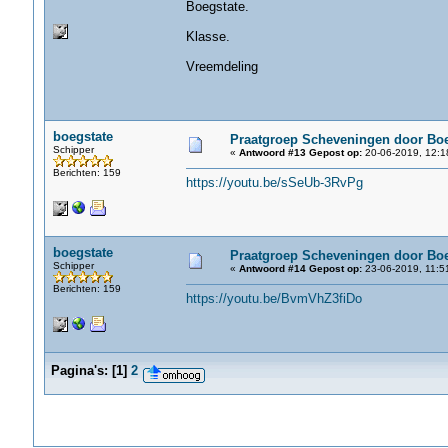
Boegstate.
Klasse.
Vreemdeling
boegstate
Praatgroep Scheveningen door Boe
Schipper
«
Antwoord #13 Gepost op:
20-06-2019, 12:1
Berichten: 159
https://youtu.be/sSeUb-3RvPg
boegstate
Praatgroep Scheveningen door Boe
Schipper
«
Antwoord #14 Gepost op:
23-06-2019, 11:5
Berichten: 159
https://youtu.be/BvmVhZ3fiDo
Pagina's:
[
1
]
2