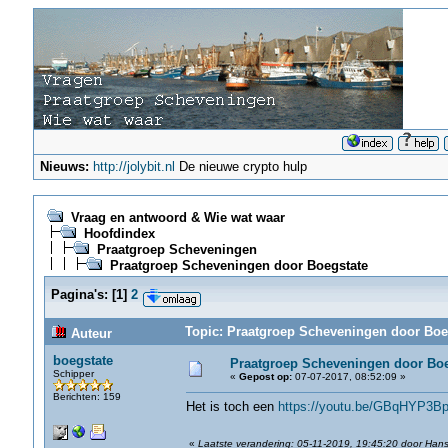
Nieuws:
http://jolybit.nl
De nieuwe crypto hulp
Vraag en antwoord & Wie wat waar
Hoofdindex
Praatgroep Scheveningen
Praatgroep Scheveningen door Boegstate
Pagina's:
[
1
]
2
Topic: Praatgroep Scheveningen door Boeg
Auteur
boegstate
Praatgroep Scheveningen door Boe
Schipper
«
Gepost op:
07-07-2017, 08:52:09 »
Berichten: 159
Het is toch een
https://youtu.be/GBqHYP3B
«
Laatste verandering: 05-11-2019, 19:45:20 door Han