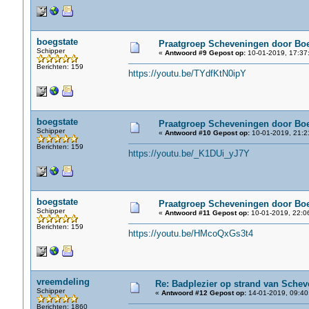
boegstate
Praatgroep Scheveningen door Boe
Schipper
«
Antwoord #9 Gepost op:
10-01-2019, 17:37
Berichten: 159
https://youtu.be/TYdfKtN0ipY
boegstate
Praatgroep Scheveningen door Boe
Schipper
«
Antwoord #10 Gepost op:
10-01-2019, 21:2
Berichten: 159
https://youtu.be/_K1DUi_yJ7Y
boegstate
Praatgroep Scheveningen door Boe
Schipper
«
Antwoord #11 Gepost op:
10-01-2019, 22:0
Berichten: 159
https://youtu.be/HMcoQxGs3t4
vreemdeling
Re: Badplezier op strand van Schev
Schipper
«
Antwoord #12 Gepost op:
14-01-2019, 09:40
Berichten: 1860