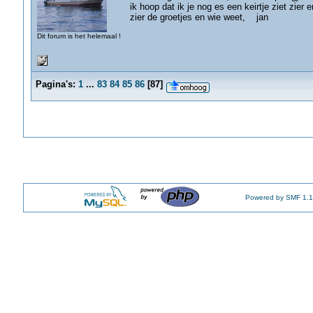
ik hoop dat ik je nog es een keirtje ziet zier 
zier de groetjes en wie weet, jan
Dit forum is het helemaal !
Pagina's:
1
...
83
84
85
86
[
87
]
Powered by SMF 1.1