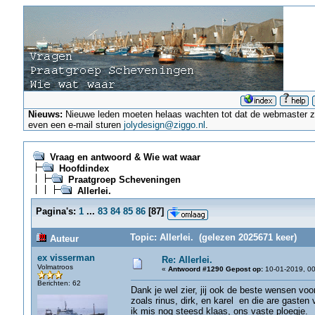
Nieuws:
Nieuwe leden moeten helaas wachten tot dat de webmaster ze a
even een e-mail sturen
jolydesign@ziggo.nl
.
Vraag en antwoord & Wie wat waar
Hoofdindex
Praatgroep Scheveningen
Allerlei.
Pagina's:
1
...
83
84
85
86
[
87
]
Topic: Allerlei. (gelezen 2025671 keer)
Auteur
ex visserman
Re: Allerlei.
Volmatroos
«
Antwoord #1290 Gepost op:
10-01-2019, 00
Berichten: 62
Dank je wel zier, jij ook de beste wensen voor
zoals rinus, dirk, en karel en die are gasten 
ik mis nog steesd klaas, ons vaste ploegje.